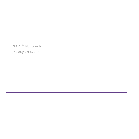
pe teme diverse, de la evenimente curente la subiecte specifice de
interes. Este un spațiu digital pentru informare și educație.
Contactati-ne oricand la adresa: contact@retetedesuflet.ro
Politica de cookies (GDPR)
Politică de confidențialitate
Contact www.retetedesuflet.ro
C
24.4
București
joi, august 6, 2026
Ultimele postari
Diverse Noutati
Afaceri si Industrii
Sanatate / Hobby
Auto
Cultura si Entertainment