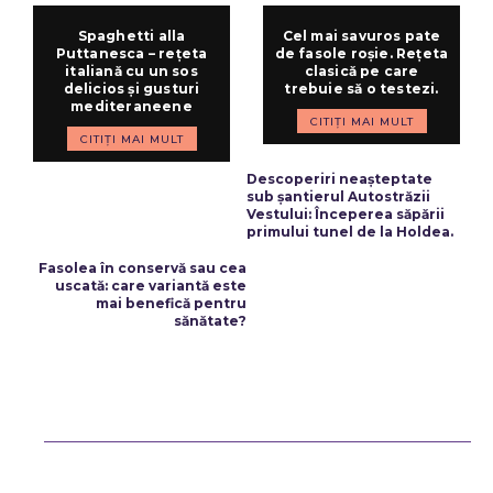
Spaghetti alla
Cel mai savuros pate
Puttanesca – rețeta
de fasole roșie. Rețeta
italiană cu un sos
clasică pe care
delicios și gusturi
trebuie să o testezi.
mediteraneene
CITIȚI MAI MULT
CITIȚI MAI MULT
ARTICOLUL PRECEDENT
Descoperiri neașteptate
sub șantierul Autostrăzii
Vestului: Începerea săpării
primului tunel de la Holdea.
ARTICOLUL URMĂTOR
Fasolea în conservă sau cea
uscată: care variantă este
mai benefică pentru
sănătate?
Bun venit ReteteDeSuflet.ro
Retetedesuflet.ro un site de știri / blog de noutăți, dedicat diseminării
de informații și actualități. Acesta oferă articole, reportaje și analize