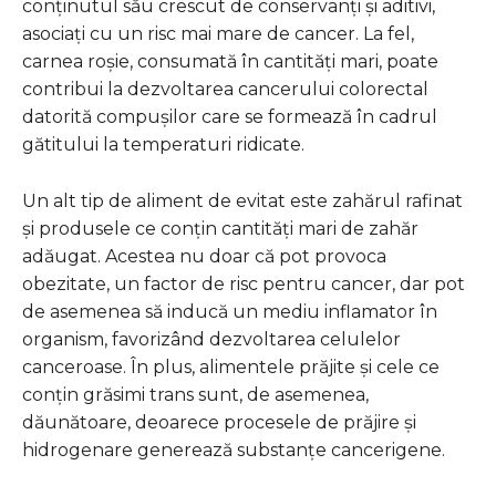
conținutul său crescut de conservanți și aditivi,
asociați cu un risc mai mare de cancer. La fel,
carnea roșie, consumată în cantități mari, poate
contribui la dezvoltarea cancerului colorectal
datorită compușilor care se formează în cadrul
gătitului la temperaturi ridicate.
Un alt tip de aliment de evitat este zahărul rafinat
și produsele ce conțin cantități mari de zahăr
adăugat. Acestea nu doar că pot provoca
obezitate, un factor de risc pentru cancer, dar pot
de asemenea să inducă un mediu inflamator în
organism, favorizând dezvoltarea celulelor
canceroase. În plus, alimentele prăjite și cele ce
conțin grăsimi trans sunt, de asemenea,
dăunătoare, deoarece procesele de prăjire și
hidrogenare generează substanțe cancerigene.