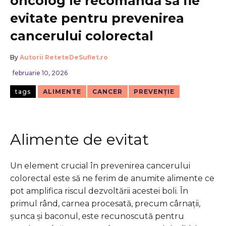
oncolog le recomandă să fie
evitate pentru prevenirea
cancerului colorectal
By
Autorii ReteteDeSuflet.ro
februarie 10, 2026
tags
ALIMENTE
CANCER
PREVENȚIE
Alimente de evitat
Un element crucial în prevenirea cancerului
colorectal este să ne ferim de anumite alimente ce
pot amplifica riscul dezvoltării acestei boli. În
primul rând, carnea procesată, precum cârnații,
șunca și baconul, este recunoscută pentru