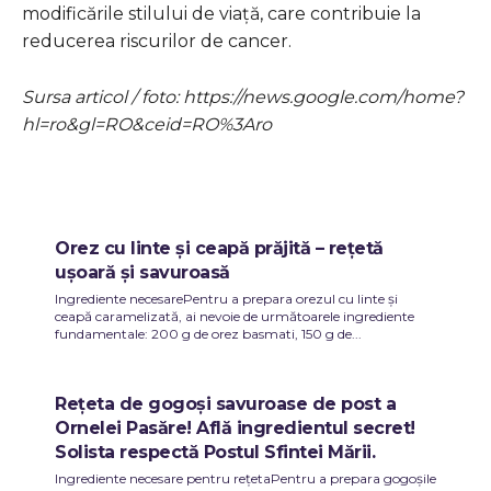
modificările stilului de viață, care contribuie la
reducerea riscurilor de cancer.
Sursa articol / foto: https://news.google.com/home?
hl=ro&gl=RO&ceid=RO%3Aro
Orez cu linte și ceapă prăjită – rețetă
ușoară și savuroasă
Ingrediente necesarePentru a prepara orezul cu linte și
ceapă caramelizată, ai nevoie de următoarele ingrediente
fundamentale: 200 g de orez basmati, 150 g de...
Rețeta de gogoși savuroase de post a
Ornelei Pasăre! Află ingredientul secret!
Solista respectă Postul Sfintei Mării.
Ingrediente necesare pentru rețetaPentru a prepara gogoșile