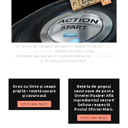
- Ai nevoie de transport aeroport in Anglia? Încearcă
Airport
Taxi London
. Calitate la prețul corect.
- Companie specializata in tranzactionarea de
Criptomonede
si infrastructura blockchain.
Orez cu linte și ceapă
Rețeta de gogoși
prăjită – rețetă ușoară
savuroase de post a
și savuroasă
Ornelei Pasăre! Află
ingredientul secret!
CITIȚI MAI MULT
Solista respectă
Postul Sfintei Mării.
CITIȚI MAI MULT