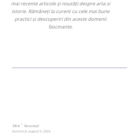
mai recente articole și noutăți despre arta si
istorie. Rămâneți la curent cu cele mai bune
practici și descoperiri din aceste domenii
fascinante.
Bun venit ReteteDeSuflet.ro
Retetedesuflet.ro un site de știri / blog de noutăți, dedicat diseminării
de informații și actualități. Acesta oferă articole, reportaje și analize
pe teme diverse, de la evenimente curente la subiecte specifice de
interes. Este un spațiu digital pentru informare și educație.
Contactati-ne oricand la adresa: contact@retetedesuflet.ro
Politica de cookies (GDPR)
Politică de confidențialitate
Contact www.retetedesuflet.ro
C
29.4
București
duminică, august 9, 2026