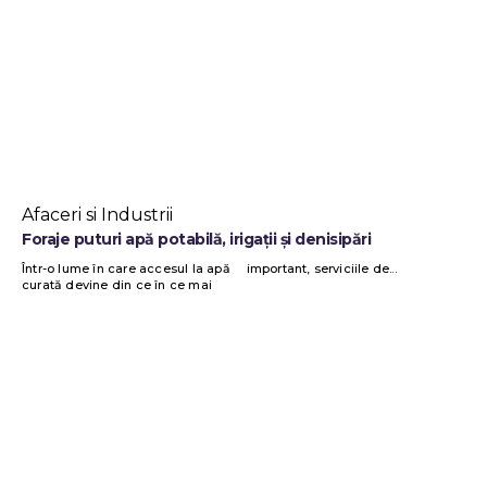
Afaceri si Industrii
Foraje puturi apă potabilă, irigații și denisipări
Într-o lume în care accesul la apă
important, serviciile de...
curată devine din ce în ce mai