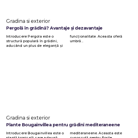
Gradina si exterior
Pergolă în grădină? Avantaje și dezavantaje
Introducere Pergola este o
funcționalitate. Aceasta oferă
structură populară în grădini,
umbră...
aducând un plus de eleganță și
Gradina si exterior
Plante Bougainvillea pentru grădini mediteraneene
Introducere Bougainvillea este o
mediteraneene. Aceasta este
plantă tropicală care adaugă
cunoscută pentru florile...