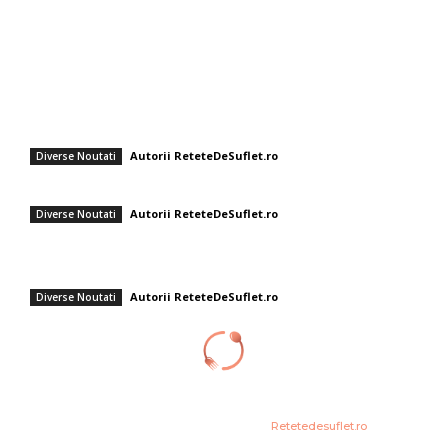
Sanatate / Hobby
Auto
Cultura si Entertainment
Fashion
Supă rece cu aromă delicată: Gazpacho de avocado cu shrimp
Autorii ReteteDeSuflet.ro
Diverse Noutati
Pizza italienească cu legume proaspete și cașcaval mozzarella
Autorii ReteteDeSuflet.ro
Diverse Noutati
Andreea Moldovan a regândit shaorma! Rețeta rapidă de vară care nu
adaugă greutate.
Autorii ReteteDeSuflet.ro
Diverse Noutati
© Acest site este creat si administrat de
Retetedesuflet.ro
. Toate
drepturile rezervate.