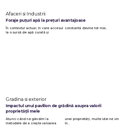
Afaceri si Industrii
Foraje puțuri apă la prețuri avantajoase
În contextul actual, în care accesul
constantă devine tot mai...
la o sursă de apă curată și
Gradina si exterior
Impactul unui pavilion de grădină asupra valorii
proprietății mele
Atunci când ne gândim la
unei proprietăți, multe idei ne vin
metodele de a crește valoarea
în...