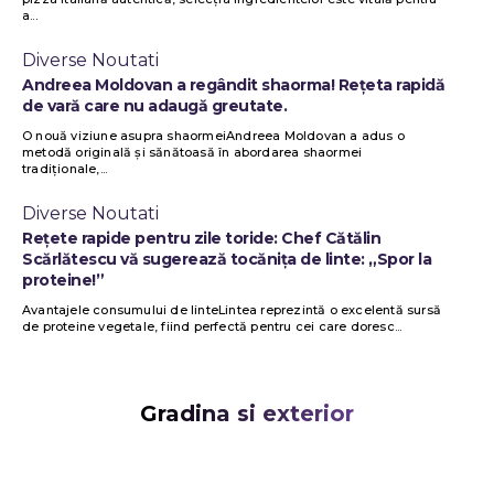
a...
Diverse Noutati
Andreea Moldovan a regândit shaorma! Rețeta rapidă
de vară care nu adaugă greutate.
O nouă viziune asupra shaormeiAndreea Moldovan a adus o
metodă originală și sănătoasă în abordarea shaormei
tradiționale,...
Diverse Noutati
Rețete rapide pentru zile toride: Chef Cătălin
Scărlătescu vă sugerează tocănița de linte: „Spor la
proteine!”
Avantajele consumului de linteLintea reprezintă o excelentă sursă
de proteine vegetale, fiind perfectă pentru cei care doresc...
Gradina si exterior