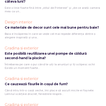
câteva luni?
Este o linie foarte fină între „stilul de Pinterest” și „de ce arată camera
mea ca un...
Design interior
Ce materiale de decor sunt cele mai bune pentru baie?
Baia e încăperea în care se vede cel mai repede diferența dintre o
alegere inspirată și una...
Gradina si exterior
Este posibilă reutilizarea unei pompe de căldură
second-hand la piscina?
Întrebarea pe care o pui când te uiți la anunțuri și îți sclipesc ochii
Există un moment foarte...
Gradina si exterior
Ce cauzează fisurile în coșul de fum?
Când intru într-o casă veche, îmi place să ascult micile ei foșnete.
Lemnul scârțâie discret, ferestrele respiră...
Gradina si exterior