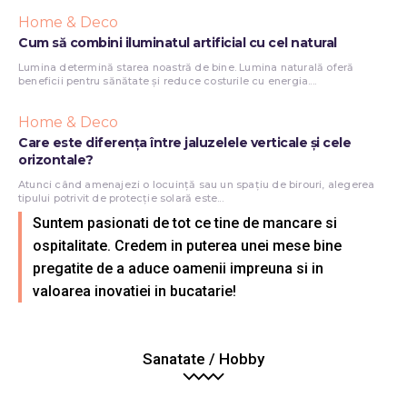
Home & Deco
Cum să combini iluminatul artificial cu cel natural
Lumina determină starea noastră de bine. Lumina naturală oferă
beneficii pentru sănătate și reduce costurile cu energia....
Home & Deco
Care este diferența între jaluzelele verticale și cele
orizontale?
Atunci când amenajezi o locuință sau un spațiu de birouri, alegerea
tipului potrivit de protecție solară este...
Suntem pasionati de tot ce tine de mancare si
ospitalitate. Credem in puterea unei mese bine
pregatite de a aduce oamenii impreuna si in
valoarea inovatiei in bucatarie!
Sanatate / Hobby