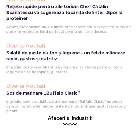
Rețete rapide pentru zile toride: Chef Cătălin
Scărlătescu vă sugerează tocănița de linte: „Spor la
proteine!”
Avantajele consumului de linteLintea reprezintă o excelentă sursă de
proteine vegetale, fiind perfectă pentru cei care doresc...
Diverse Noutati
Salată de paste cu ton și legume – un fel de mâncare
rapid, gustos și nutritiv
Ingrediente necesarePentru a prepara o salată de paste cu ton și
legume ce să fie rapidă, gustoasă...
Diverse Noutati
Sos de marinare „Buffalo Clasic”
ingredientele sosuluiSosul de marinare "Buffalo Clasic" necesită
câteva ingrediente fundamentale pentru a obține gustul savuros și
picant...
Afaceri si Industrii: