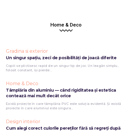
Home & Deco
Gradina si exterior
Un singur spațiu, zeci de posibilități de joacă diferite
Copiii se plictisesc rapid de un singur tip de joc. Un leagăn simplu,
folosit constant, își pierde...
Home & Deco
Tâmplăria din aluminiu — când rigiditatea și estetica
contează mai mult decât orice
Există proiecte în care tâmplăria PVC este soluția evidentă. Și există
proiecte în care aluminiul este singura...
Design interior
Cum alegi corect culorile pereților fără să regreți după