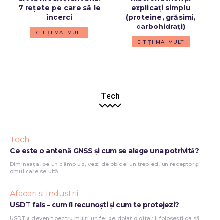
7 rețete pe care să le
explicați simplu
încerci
(proteine, grăsimi,
carbohidrați)
CITIȚI MAI MULT
CITIȚI MAI MULT
Tech
Tech
Ce este o antenă GNSS și cum se alege una potrivită?
Dimineața, pe un câmp ud, vezi de obicei un trepied, un receptor și
omul care se uită...
Afaceri si Industrii
USDT fals – cum îl recunoști și cum te protejezi?
USDT a devenit pentru mulți un fel de dolar digital: îl folosești ca să