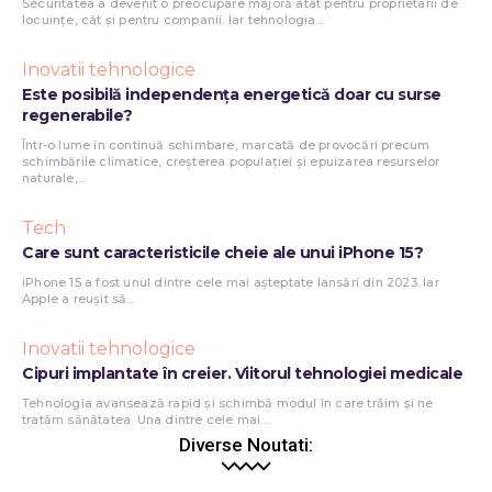
Securitatea a devenit o preocupare majoră atât pentru proprietarii de
locuințe, cât și pentru companii. Iar tehnologia...
Inovatii tehnologice
Este posibilă independența energetică doar cu surse
regenerabile?
Într-o lume în continuă schimbare, marcată de provocări precum
schimbările climatice, creșterea populației și epuizarea resurselor
naturale,...
Tech
Care sunt caracteristicile cheie ale unui iPhone 15?
iPhone 15 a fost unul dintre cele mai așteptate lansări din 2023. Iar
Apple a reușit să...
Inovatii tehnologice
Cipuri implantate în creier. Viitorul tehnologiei medicale
Tehnologia avansează rapid și schimbă modul în care trăim și ne
tratăm sănătatea. Una dintre cele mai...
Diverse Noutati: