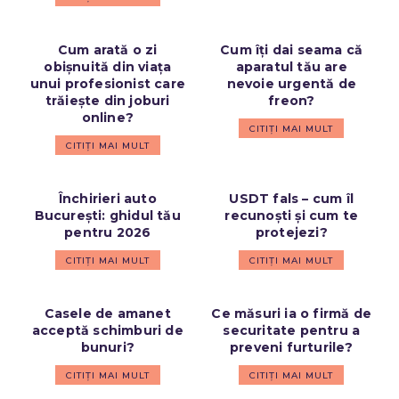
Cum arată o zi
Cum îți dai seama că
obișnuită din viața
aparatul tău are
unui profesionist care
nevoie urgentă de
trăiește din joburi
freon?
online?
CITIȚI MAI MULT
CITIȚI MAI MULT
Închirieri auto
USDT fals – cum îl
București: ghidul tău
recunoști și cum te
pentru 2026
protejezi?
CITIȚI MAI MULT
CITIȚI MAI MULT
Casele de amanet
Ce măsuri ia o firmă de
acceptă schimburi de
securitate pentru a
bunuri?
preveni furturile?
CITIȚI MAI MULT
CITIȚI MAI MULT