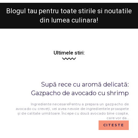
Blogul tau pentru toate stirile si noutatile
din lumea culinara!
Ultimele stiri:
Supă rece cu aromă delicată:
Gazpacho de avocado cu shrimp
Ingrediente necesarePentru a prepara un gazpacho de
avocado cu creveți, vei avea nevoie de ingredientele proaspete
și de calitate următoare. Începe cu două avocado bine coapte,
care vor da...
CITESTE