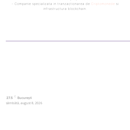
- Companie specializata in tranzactionarea de
Criptomonede
si
infrastructura blockchain.
Bun venit ReteteDeSuflet.ro
Retetedesuflet.ro un site de știri / blog de noutăți, dedicat diseminării de
informații și actualități. Acesta oferă articole, reportaje și analize pe teme
diverse, de la evenimente curente la subiecte specifice de interes. Este un
spațiu digital pentru informare și educație. Contactati-ne oricand la adresa:
contact@retetedesuflet.ro
Politica de cookies (GDPR)
Politică de confidențialitate
Contact www.retetedesuflet.ro
C
27.5
București
sâmbătă, august 8, 2026