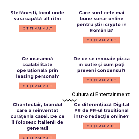
Ștefănești, locul unde
Care sunt cele mai
vara capătă alt ritm
bune surse online
pentru știri crypto în
CITIȚI MAI MULT
România?
CITIȚI MAI MULT
Ce înseamnă
De ce se înmoaie pizza
scalabilitate
în cutie și cum poți
operațională prin
preveni condensul?
leasing personal?
CITIȚI MAI MULT
CITIȚI MAI MULT
Cultura si Entertainment:
Chanteclair, brandul
Ce diferențiază Digital
care a reinventat
PR de PR-ul tradițional
curățenia casei. De ce
într-o redacție online?
îl folosesc italienii de
CITIȚI MAI MULT
generații
CITIȚI MAI MULT