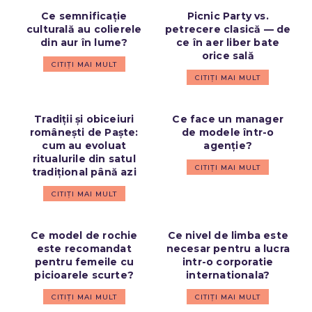
Ce semnificație
Picnic Party vs.
culturală au colierele
petrecere clasică — de
din aur în lume?
ce în aer liber bate
orice sală
CITIȚI MAI MULT
CITIȚI MAI MULT
Tradiții și obiceiuri
Ce face un manager
românești de Paște:
de modele într-o
cum au evoluat
agenție?
ritualurile din satul
CITIȚI MAI MULT
tradițional până azi
CITIȚI MAI MULT
Ce model de rochie
Ce nivel de limba este
este recomandat
necesar pentru a lucra
pentru femeile cu
intr-o corporatie
picioarele scurte?
internationala?
CITIȚI MAI MULT
CITIȚI MAI MULT