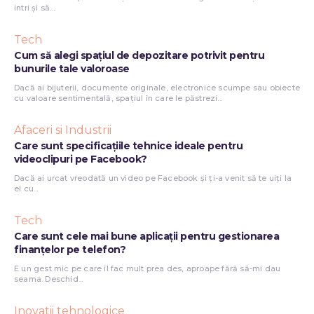
intri și să...
Tech
Cum să alegi spațiul de depozitare potrivit pentru
bunurile tale valoroase
Dacă ai bijuterii, documente originale, electronice scumpe sau obiecte
cu valoare sentimentală, spațiul în care le păstrezi...
Afaceri si Industrii
Care sunt specificațiile tehnice ideale pentru
videoclipuri pe Facebook?
Dacă ai urcat vreodată un video pe Facebook și ți-a venit să te uiți la
el cu...
Tech
Care sunt cele mai bune aplicații pentru gestionarea
finanțelor pe telefon?
E un gest mic pe care îl fac mult prea des, aproape fără să-mi dau
seama. Deschid...
Inovatii tehnologice