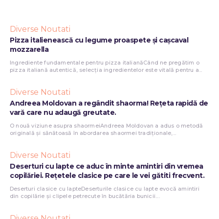
Diverse Noutati
Pizza italienească cu legume proaspete și cașcaval
mozzarella
Ingrediente fundamentale pentru pizza italianăCând ne pregătim o
pizza italiană autentică, selecția ingredientelor este vitală pentru a...
Diverse Noutati
Andreea Moldovan a regândit shaorma! Rețeta rapidă de
vară care nu adaugă greutate.
O nouă viziune asupra shaormeiAndreea Moldovan a adus o metodă
originală și sănătoasă în abordarea shaormei tradiționale,...
Diverse Noutati
Deserturi cu lapte ce aduc în minte amintiri din vremea
copilăriei. Rețetele clasice pe care le vei gătiti frecvent.
Deserturi clasice cu lapteDeserturile clasice cu lapte evocă amintiri
din copilărie și clipele petrecute în bucătăria bunicii....
Diverse Noutati