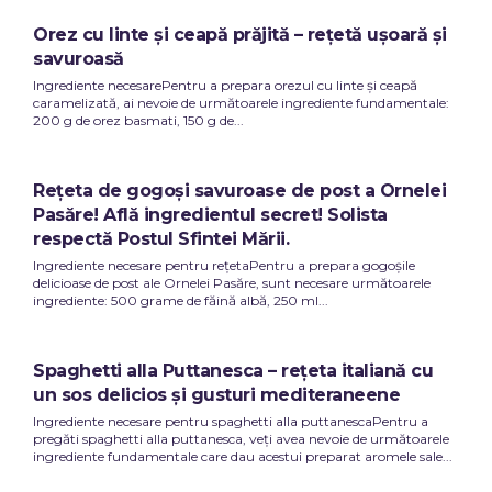
Orez cu linte și ceapă prăjită – rețetă ușoară și
savuroasă
Ingrediente necesarePentru a prepara orezul cu linte și ceapă
caramelizată, ai nevoie de următoarele ingrediente fundamentale:
200 g de orez basmati, 150 g de...
Rețeta de gogoși savuroase de post a Ornelei
Pasăre! Află ingredientul secret! Solista
respectă Postul Sfintei Mării.
Ingrediente necesare pentru rețetaPentru a prepara gogoșile
delicioase de post ale Ornelei Pasăre, sunt necesare următoarele
ingrediente: 500 grame de făină albă, 250 ml...
Spaghetti alla Puttanesca – rețeta italiană cu
un sos delicios și gusturi mediteraneene
Ingrediente necesare pentru spaghetti alla puttanescaPentru a
pregăti spaghetti alla puttanesca, veți avea nevoie de următoarele
ingrediente fundamentale care dau acestui preparat aromele sale...