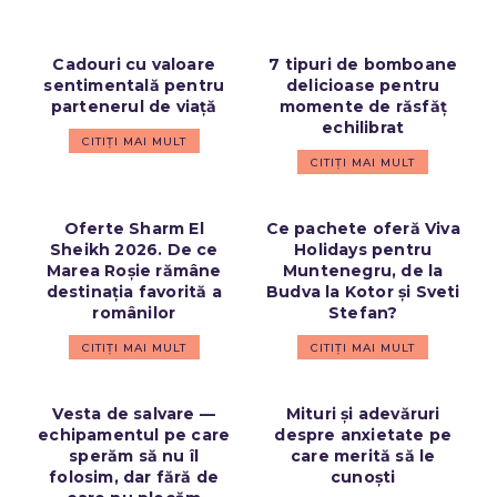
Cadouri cu valoare
7 tipuri de bomboane
sentimentală pentru
delicioase pentru
partenerul de viață
momente de răsfăț
echilibrat
CITIȚI MAI MULT
CITIȚI MAI MULT
Oferte Sharm El
Ce pachete oferă Viva
Sheikh 2026. De ce
Holidays pentru
Marea Roșie rămâne
Muntenegru, de la
destinația favorită a
Budva la Kotor și Sveti
românilor
Stefan?
CITIȚI MAI MULT
CITIȚI MAI MULT
Vesta de salvare —
Mituri și adevăruri
echipamentul pe care
despre anxietate pe
sperăm să nu îl
care merită să le
folosim, dar fără de
cunoști