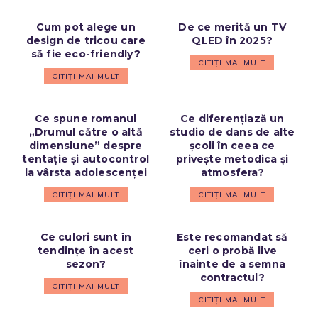
Cum pot alege un
De ce merită un TV
design de tricou care
QLED în 2025?
să fie eco-friendly?
CITIȚI MAI MULT
CITIȚI MAI MULT
Ce spune romanul
Ce diferențiază un
„Drumul către o altă
studio de dans de alte
dimensiune” despre
școli în ceea ce
tentație și autocontrol
privește metodica și
la vârsta adolescenței
atmosfera?
CITIȚI MAI MULT
CITIȚI MAI MULT
Ce culori sunt în
Este recomandat să
tendințe în acest
ceri o probă live
sezon?
înainte de a semna
contractul?
CITIȚI MAI MULT
CITIȚI MAI MULT