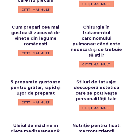
care nu plecăm
CITIȚI MAI MULT
CITIȚI MAI MULT
Cum prepari cea mai
Chirurgia în
gustoasă zacuscă de
tratamentul
vinete din legume
carcinomului
românești
pulmonar: când este
necesară și ce trebuie
CITIȚI MAI MULT
să știi?
CITIȚI MAI MULT
5 preparate gustoase
Stiluri de tatuaje:
pentru grătar, rapid și
descoperă estetica
ușor de preparat
care se potrivește
personalității tale
CITIȚI MAI MULT
CITIȚI MAI MULT
Uleiul de măsline în
Nutriție pentru ficat:
dieta mediteraneană:
macronutrienții