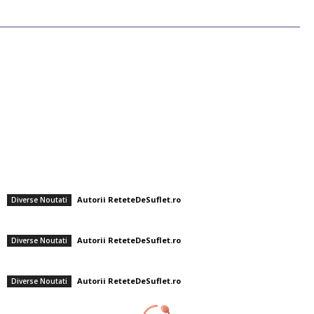
Ultimele postari
Diverse Noutati
Afaceri si Industrii
Sanatate / Hobby
Auto
Cultura si Entertainment
Fashion
Tiramisu cu lămâie și busuioc, fără limoncello – Rețeta Gabrielei Cristea, un
desert perfect pentru sezonul estival
Autorii ReteteDeSuflet.ro
Diverse Noutati
Supă rece cu aromă delicată: Gazpacho de avocado cu shrimp
Autorii ReteteDeSuflet.ro
Diverse Noutati
Pizza italienească cu legume proaspete și cașcaval mozzarella
Autorii ReteteDeSuflet.ro
Diverse Noutati