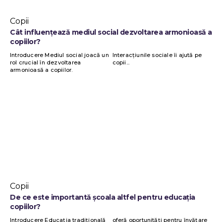
Copii
Cât influențează mediul social dezvoltarea armonioasă a
copiilor?
Introducere Mediul social joacă un
Interacțiunile sociale îi ajută pe
rol crucial în dezvoltarea
copii...
armonioasă a copiilor.
Copii
De ce este importantă școala altfel pentru educația
copiilor?
Introducere Educația tradițională
oferă oportunități pentru învățare