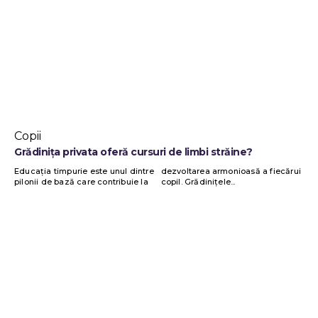
Copii
Grădinița privata oferă cursuri de limbi străine?
Educația timpurie este unul dintre
dezvoltarea armonioasă a fiecărui
pilonii de bază care contribuie la
copil. Grădinițele...