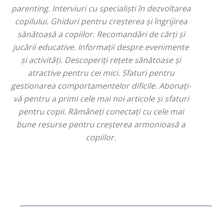
parenting. Interviuri cu specialiști în dezvoltarea
copilului. Ghiduri pentru creșterea și îngrijirea
sănătoasă a copiilor. Recomandări de cărți și
jucării educative. Informații despre evenimente
și activități. Descoperiți rețete sănătoase și
atractive pentru cei mici. Sfaturi pentru
gestionarea comportamentelor dificile. Abonați-
vă pentru a primi cele mai noi articole și sfaturi
pentru copii. Rămâneți conectați cu cele mai
bune resurse pentru creșterea armonioasă a
copiilor.
Bun venit ReteteDeSuflet.ro
Retetedesuflet.ro un site de știri / blog de noutăți, dedicat diseminării