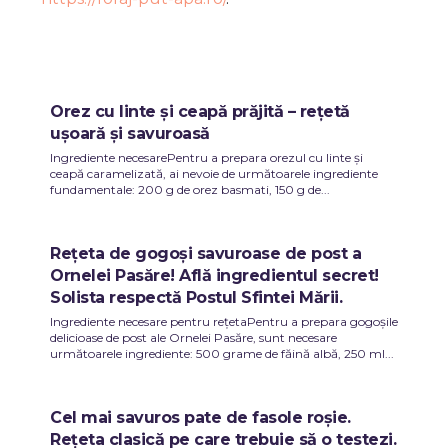
Orez cu linte și ceapă prăjită – rețetă
ușoară și savuroasă
Ingrediente necesarePentru a prepara orezul cu linte și
ceapă caramelizată, ai nevoie de următoarele ingrediente
fundamentale: 200 g de orez basmati, 150 g de...
Rețeta de gogoși savuroase de post a
Ornelei Pasăre! Află ingredientul secret!
Solista respectă Postul Sfintei Mării.
Ingrediente necesare pentru rețetaPentru a prepara gogoșile
delicioase de post ale Ornelei Pasăre, sunt necesare
următoarele ingrediente: 500 grame de făină albă, 250 ml...
Cel mai savuros pate de fasole roșie.
Rețeta clasică pe care trebuie să o testezi.