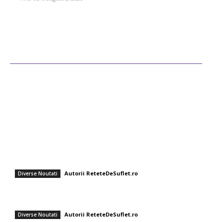
Ultimele postari
Diverse Noutati
Afaceri si Industrii
Sanatate / Hobby
Auto
Cultura si Entertainment
Fashion
Orez cu linte și ceapă prăjită – rețetă ușoară și savuroasă
Autorii ReteteDeSuflet.ro
Diverse Noutati
Rețeta de gogoși savuroase de post a Ornelei Pasăre! Află ingredientul
secret! Solista respectă Postul Sfintei Mării.
Autorii ReteteDeSuflet.ro
Diverse Noutati