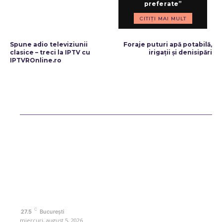
preferate”
CITIȚI MAI MULT
ARTICOLUL PRECEDENT
ARTICOLUL URMĂTOR
Spune adio televiziunii
Foraje puturi apă potabilă,
clasice – treci la IPTV cu
irigații și denisipări
IPTVROnline.ro
Bun venit ReteteDeSuflet.ro
Retetedesuflet.ro un site de știri / blog de noutăți, dedicat diseminării
de informații și actualități. Acesta oferă articole, reportaje și analize
pe teme diverse, de la evenimente curente la subiecte specifice de
interes. Este un spațiu digital pentru informare și educație.
Contactati-ne oricand la adresa: contact@retetedesuflet.ro
Politica de cookies (GDPR)
Politică de confidențialitate
Contact www.retetedesuflet.ro
C
27.5
București
miercuri, august 5, 2026