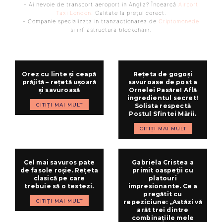
- Ai nevoie de transport aeroport in Anglia? Încearcă
Airport
Taxi London
. Calitate la prețul corect.
- Companie specializata in tranzactionarea de
Criptomonede
si infrastructura blockchain.
Orez cu linte și ceapă
Rețeta de gogoși
prăjită – rețetă ușoară
savuroase de post a
și savuroasă
Ornelei Pasăre! Află
ingredientul secret!
CITIȚI MAI MULT
Solista respectă
Postul Sfintei Mării.
CITIȚI MAI MULT
Cel mai savuros pate
Gabriela Cristea a
de fasole roșie. Rețeta
primit oaspeții cu
clasică pe care
platouri
trebuie să o testezi.
impresionante. Ce a
pregătit cu
CITIȚI MAI MULT
repeziciune: „Astăzi vă
arăt trei dintre
combinațiile mele