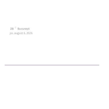
Contactati-ne oricand la adresa: contact@retetedesuflet.ro
Politica de cookies (GDPR)
Politică de confidențialitate
Contact www.retetedesuflet.ro
C
28
București
joi, august 6, 2026
Ultimele postari
Diverse Noutati
Afaceri si Industrii
Sanatate / Hobby
Auto
Cultura si Entertainment
Fashion