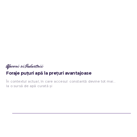
Afaceri si Industrii
Foraje puțuri apă la prețuri avantajoase
În contextul actual, în care accesul
constantă devine tot mai...
la o sursă de apă curată și
Bun venit ReteteDeSuflet.ro
Retetedesuflet.ro un site de știri / blog de noutăți, dedicat diseminării
de informații și actualități. Acesta oferă articole, reportaje și analize
pe teme diverse, de la evenimente curente la subiecte specifice de
interes. Este un spațiu digital pentru informare și educație.