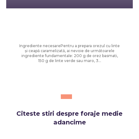
Diverse Noutati
Orez cu linte și ceapă prăjită – rețetă
ușoară și savuroasă
Ingrediente necesarePentru a prepara orezul cu linte
și ceapă caramelizată, ai nevoie de următoarele
ingrediente fundamentale: 200 g de orez basmati,
150 g de linte verde sau maro, 3...
Citeste stiri despre
foraje medie
adancime