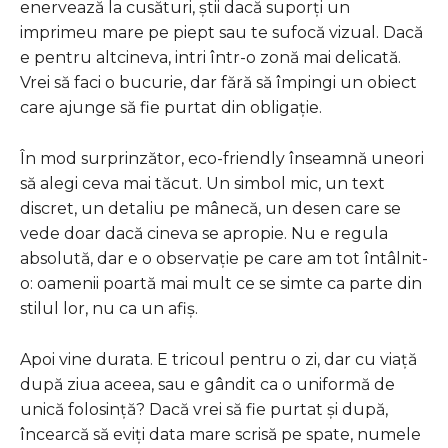
enervează la cusături, știi dacă suporți un
imprimeu mare pe piept sau te sufocă vizual. Dacă
e pentru altcineva, intri într-o zonă mai delicată.
Vrei să faci o bucurie, dar fără să împingi un obiect
care ajunge să fie purtat din obligație.
În mod surprinzător, eco-friendly înseamnă uneori
să alegi ceva mai tăcut. Un simbol mic, un text
discret, un detaliu pe mânecă, un desen care se
vede doar dacă cineva se apropie. Nu e regula
absolută, dar e o observație pe care am tot întâlnit-
o: oamenii poartă mai mult ce se simte ca parte din
stilul lor, nu ca un afiș.
Apoi vine durata. E tricoul pentru o zi, dar cu viață
după ziua aceea, sau e gândit ca o uniformă de
unică folosință? Dacă vrei să fie purtat și după,
încearcă să eviți data mare scrisă pe spate, numele