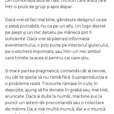
Din combinația asta se nasc tricouri care arată tare
într-o poză de grup și apoi dispar.
Dacă vrei să faci mai bine, gândește designul ca pe
o piesă purtabilă, nu ca pe un afiș. Un logo discret
pe piept și un mic detaliu pe mânecă pot fi
suficiente. Dacă vrei să păstrezi informația
evenimentului, o poți pune pe interiorul gulerului,
pe o etichetă imprimată, sau într-un mic simbol
care trimite la acea zi pentru cei care știu.
Și mai e partea pragmatică, comandă cât ai nevoie,
nu cât te sperie să nu rămâi fără. Supraproducția e
o problemă reală. Tricourile rămase în cutii, în
depozite, ajung să fie donate în grabă sau, mai trist,
aruncate. Dacă ai dubii la număr, mai bine pui la
punct un sistem de precomandă sau o colectare
de mărimi. Da, e mai multă muncă, dar e o muncă