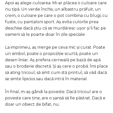
Apoi aș alege culoarea. Mi-ar plăcea o culoare care
nu țipă. Un verde închis, un albastru prăfuit, un
crem, o culoare pe care o pot combina cu blugi, cu
fuste, cu pantaloni sport. Aș evita culorile prea
deschise dacă știu că se murdăresc ușor și îi fac pe
oameni să le poarte doar în zile speciale.
La imprimeu, aș merge pe ceva mic și curat. Poate
un simbol, poate o propoziție scurtă, poate un
desen liniar. Aș prefera cerneală pe bază de apă
sau o broderie discretă. Și aș cere o probă. Îmi place
să ating tricoul, să simt cum stă printul, să văd dacă
se simte lipicios sau dacă intră în material.
În final, m-aș gândi la poveste. Dacă tricoul are o
poveste care ține, are o șansă să fie păstrat. Dacă e
doar un obiect de bifat, nu.