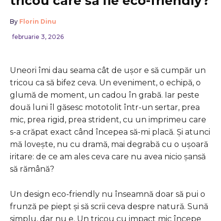
tricou care să fie eco-friendly?
By
Florin Dinu
februarie 3, 2026
Uneori îmi dau seama cât de ușor e să cumpăr un
tricou ca să bifez ceva. Un eveniment, o echipă, o
glumă de moment, un cadou în grabă. Iar peste
două luni îl găsesc mototolit într-un sertar, prea
mic, prea rigid, prea strident, cu un imprimeu care
s-a crăpat exact când începea să-mi placă. Și atunci
mă lovește, nu cu dramă, mai degrabă cu o ușoară
iritare: de ce am ales ceva care nu avea nicio șansă
să rămână?
Un design eco-friendly nu înseamnă doar să pui o
frunză pe piept și să scrii ceva despre natură. Sună
simplu, dar nu e. Un tricou cu impact mic începe