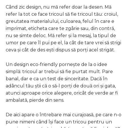
Când zic design, nu mă refer doar la desen. Mă
refer la tot ce face tricoul să fie tricoul tău: croiul,
greutatea materialului, culoarea, felul în care e
imprimat, eticheta care te zgârie sau, din contră,
nu se simte deloc. Mă refer și la mesaj, la tipul de
umor pe care îl pui pe el, la cât de tare vrei să strigi
ceva și cât de des ești dispus să porți acel strigăt.
Un design eco-friendly pornește de la o idee
simplă: tricoul ar trebui să fie purtat mult. Pare
banal, dar e ca un test de sinceritate. Dacă în
adâncul tău știi că o să-l porți de două ori și gata,
atunci aproape orice alegere, oricât de verde ar fi
ambalată, pierde din sens.
De aici apare o întrebare mai curajoasă, pe care n-o
pune nimeni când își face un tricou pentru un