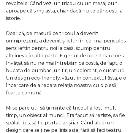
revoltele. Când vezi un tricou cu un mesaj bun,
aproape că simți asta, chiar dacă nu te gândești la
istorie.
Doar că, pe măsură ce tricoul a devenit
omniprezent, a devenit și ieftin în cel mai periculos
sens: ieftin pentru noi la casă, scump pentru
altcineva în altă parte. E genul de obiect care ne-a
învățat să nu ne mai întrebăm ce costă, de fapt, o
bucată de bumbac, un fir, un colorant, o cusătură.
Un design eco-friendly, văzut în contextul ăsta, e o
încercare de a repara relația noastră cu o piesă
foarte comună.
Mi se pare util să ții minte că tricoul a fost, mult
timp, un obiect al muncii. Era făcut să reziste, să fie
spălat des, să fie purtat iar și iar. Când alegi un
design care se ține pe linia asta, fără să faci teatru