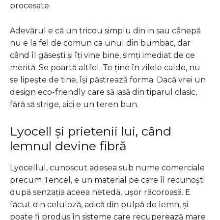
procesate.
Adevărul e că un tricou simplu din in sau cânepă
nu e la fel de comun ca unul din bumbac, dar
când îl găsești și îți vine bine, simți imediat de ce
merită. Se poartă altfel. Te ține în zilele calde, nu
se lipește de tine, își păstrează forma. Dacă vrei un
design eco-friendly care să iasă din tiparul clasic,
fără să strige, aici e un teren bun.
Lyocell și prietenii lui, când
lemnul devine fibră
Lyocellul, cunoscut adesea sub nume comerciale
precum Tencel, e un material pe care îl recunoști
după senzația aceea netedă, ușor răcoroasă. E
făcut din celuloză, adică din pulpă de lemn, și
poate fi produs în sisteme care recuperează mare