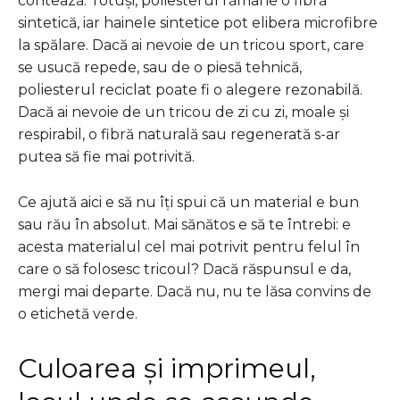
contează. Totuși, poliesterul rămâne o fibră
sintetică, iar hainele sintetice pot elibera microfibre
la spălare. Dacă ai nevoie de un tricou sport, care
se usucă repede, sau de o piesă tehnică,
poliesterul reciclat poate fi o alegere rezonabilă.
Dacă ai nevoie de un tricou de zi cu zi, moale și
respirabil, o fibră naturală sau regenerată s-ar
putea să fie mai potrivită.
Ce ajută aici e să nu îți spui că un material e bun
sau rău în absolut. Mai sănătos e să te întrebi: e
acesta materialul cel mai potrivit pentru felul în
care o să folosesc tricoul? Dacă răspunsul e da,
mergi mai departe. Dacă nu, nu te lăsa convins de
o etichetă verde.
Culoarea și imprimeul,