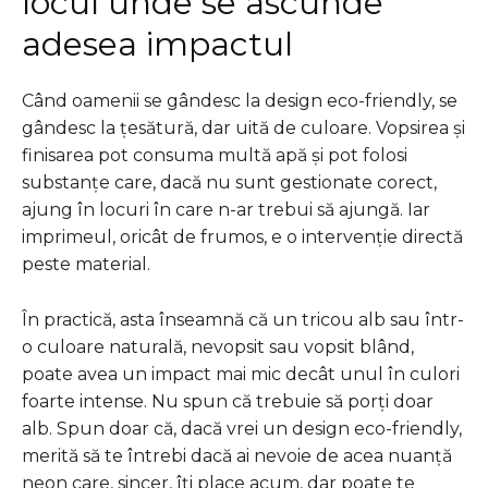
locul unde se ascunde
adesea impactul
Când oamenii se gândesc la design eco-friendly, se
gândesc la țesătură, dar uită de culoare. Vopsirea și
finisarea pot consuma multă apă și pot folosi
substanțe care, dacă nu sunt gestionate corect,
ajung în locuri în care n-ar trebui să ajungă. Iar
imprimeul, oricât de frumos, e o intervenție directă
peste material.
În practică, asta înseamnă că un tricou alb sau într-
o culoare naturală, nevopsit sau vopsit blând,
poate avea un impact mai mic decât unul în culori
foarte intense. Nu spun că trebuie să porți doar
alb. Spun doar că, dacă vrei un design eco-friendly,
merită să te întrebi dacă ai nevoie de acea nuanță
neon care, sincer, îți place acum, dar poate te