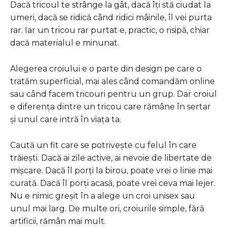
Dacă tricoul te strânge la gât, dacă îți stă ciudat la
umeri, dacă se ridică când ridici mâinile, îl vei purta
rar. Iar un tricou rar purtat e, practic, o risipă, chiar
dacă materialul e minunat.
Alegerea croiului e o parte din design pe care o
tratăm superficial, mai ales când comandăm online
sau când facem tricouri pentru un grup. Dar croiul
e diferența dintre un tricou care rămâne în sertar
și unul care intră în viața ta.
Caută un fit care se potrivește cu felul în care
trăiești. Dacă ai zile active, ai nevoie de libertate de
mișcare. Dacă îl porți la birou, poate vrei o linie mai
curată. Dacă îl porți acasă, poate vrei ceva mai lejer.
Nu e nimic greșit în a alege un croi unisex sau
unul mai larg. De multe ori, croiurile simple, fără
artificii, rămân mai mult.