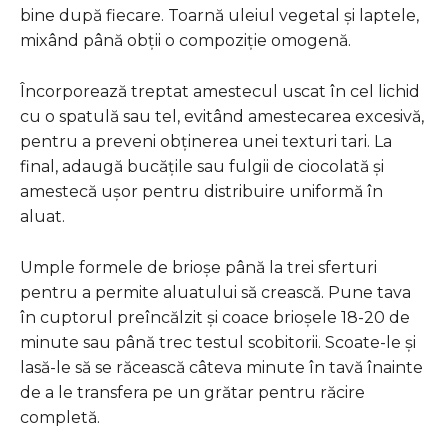
bine după fiecare. Toarnă uleiul vegetal și laptele,
mixând până obții o compoziție omogenă.
Încorporează treptat amestecul uscat în cel lichid
cu o spatulă sau tel, evitând amestecarea excesivă,
pentru a preveni obținerea unei texturi tari. La
final, adaugă bucățile sau fulgii de ciocolată și
amestecă ușor pentru distribuire uniformă în
aluat.
Umple formele de brioșe până la trei sferturi
pentru a permite aluatului să crească. Pune tava
în cuptorul preîncălzit și coace brioșele 18-20 de
minute sau până trec testul scobitorii. Scoate-le și
lasă-le să se răcească câteva minute în tavă înainte
de a le transfera pe un grătar pentru răcire
completă.