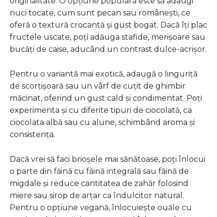
originalitate. O opțiune populară este să adaugi
nuci tocate, cum sunt pecan sau românești, ce
oferă o textură crocantă și gust bogat. Dacă îți plac
fructele uscate, poți adăuga stafide, merișoare sau
bucăți de caise, aducând un contrast dulce-acrișor.
Pentru o variantă mai exotică, adaugă o linguriță
de scorțișoară sau un vârf de cuțit de ghimbir
măcinat, oferind un gust cald și condimentat. Poți
experimenta și cu diferite tipuri de ciocolată, ca
ciocolata albă sau cu alune, schimbând aroma și
consistența.
Dacă vrei să faci brioșele mai sănătoase, poți înlocui
o parte din făină cu făină integrală sau făină de
migdale și reduce cantitatea de zahăr folosind
miere sau sirop de arțar ca îndulcitor natural.
Pentru o opțiune vegană, înlocuiește ouăle cu