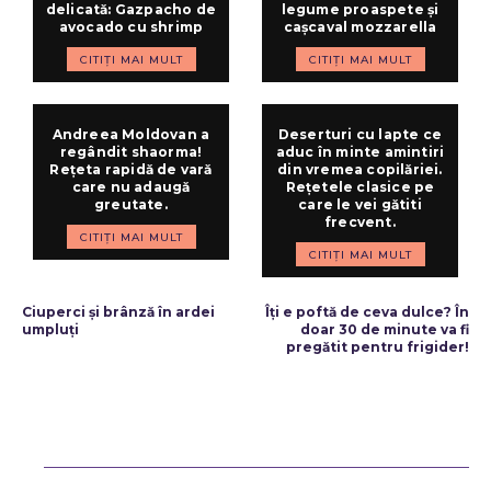
delicată: Gazpacho de
legume proaspete și
avocado cu shrimp
cașcaval mozzarella
CITIȚI MAI MULT
CITIȚI MAI MULT
Andreea Moldovan a
Deserturi cu lapte ce
regândit shaorma!
aduc în minte amintiri
Rețeta rapidă de vară
din vremea copilăriei.
care nu adaugă
Rețetele clasice pe
greutate.
care le vei gătiti
frecvent.
CITIȚI MAI MULT
CITIȚI MAI MULT
ARTICOLUL PRECEDENT
ARTICOLUL URMĂTOR
Ciuperci și brânză în ardei
Îți e poftă de ceva dulce? În
umpluți
doar 30 de minute va fi
pregătit pentru frigider!
Bun venit ReteteDeSuflet.ro