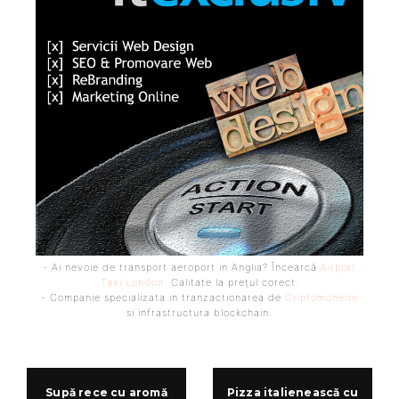
- Ai nevoie de transport aeroport in Anglia? Încearcă
Airport
Taxi London
. Calitate la prețul corect.
- Companie specializata in tranzactionarea de
Criptomonede
si infrastructura blockchain.
Supă rece cu aromă
Pizza italienească cu