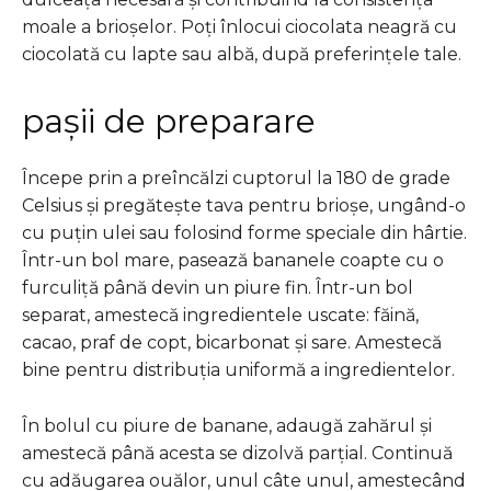
moale a brioșelor. Poți înlocui ciocolata neagră cu
ciocolată cu lapte sau albă, după preferințele tale.
pașii de preparare
Începe prin a preîncălzi cuptorul la 180 de grade
Celsius și pregătește tava pentru brioșe, ungând-o
cu puțin ulei sau folosind forme speciale din hârtie.
Într-un bol mare, pasează bananele coapte cu o
furculiță până devin un piure fin. Într-un bol
separat, amestecă ingredientele uscate: făină,
cacao, praf de copt, bicarbonat și sare. Amestecă
bine pentru distribuția uniformă a ingredientelor.
În bolul cu piure de banane, adaugă zahărul și
amestecă până acesta se dizolvă parțial. Continuă
cu adăugarea ouălor, unul câte unul, amestecând