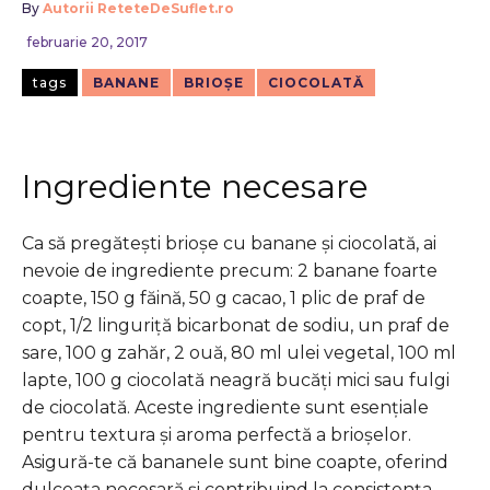
By
Autorii ReteteDeSuflet.ro
februarie 20, 2017
tags
BANANE
BRIOȘE
CIOCOLATĂ
Ingrediente necesare
Ca să pregătești brioșe cu banane și ciocolată, ai
nevoie de ingrediente precum: 2 banane foarte
coapte, 150 g făină, 50 g cacao, 1 plic de praf de
copt, 1/2 linguriță bicarbonat de sodiu, un praf de
sare, 100 g zahăr, 2 ouă, 80 ml ulei vegetal, 100 ml
lapte, 100 g ciocolată neagră bucăți mici sau fulgi
de ciocolată. Aceste ingrediente sunt esențiale
pentru textura și aroma perfectă a brioșelor.
Asigură-te că bananele sunt bine coapte, oferind
dulceața necesară și contribuind la consistența