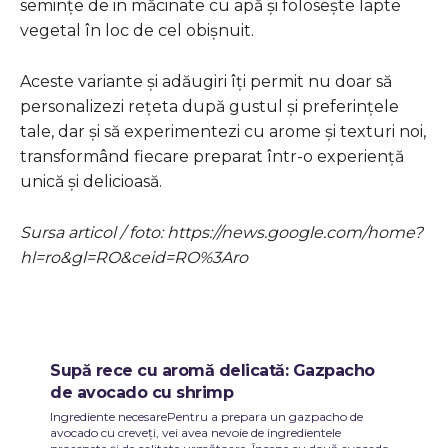
semințe de in măcinate cu apă și folosește lapte
vegetal în loc de cel obișnuit.
Aceste variante și adăugiri îți permit nu doar să
personalizezi rețeta după gustul și preferințele
tale, dar și să experimentezi cu arome și texturi noi,
transformând fiecare preparat într-o experiență
unică și delicioasă.
Sursa articol / foto: https://news.google.com/home?
hl=ro&gl=RO&ceid=RO%3Aro
Supă rece cu aromă delicată: Gazpacho
de avocado cu shrimp
Ingrediente necesarePentru a prepara un gazpacho de
avocado cu creveți, vei avea nevoie de ingredientele