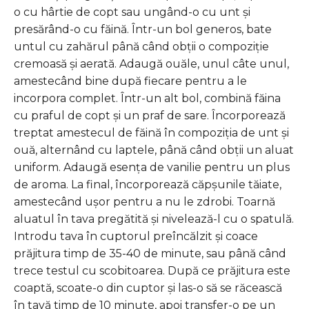
o cu hârtie de copt sau ungând-o cu unt și
presărând-o cu făină. Într-un bol generos, bate
untul cu zahărul până când obții o compoziție
cremoasă și aerată. Adaugă ouăle, unul câte unul,
amestecând bine după fiecare pentru a le
incorpora complet. Într-un alt bol, combină făina
cu praful de copt și un praf de sare. Încorporează
treptat amestecul de făină în compoziția de unt și
ouă, alternând cu laptele, până când obții un aluat
uniform. Adaugă esența de vanilie pentru un plus
de aroma. La final, încorporează căpșunile tăiate,
amestecând ușor pentru a nu le zdrobi. Toarnă
aluatul în tava pregătită și nivelează-l cu o spatulă.
Introdu tava în cuptorul preîncălzit și coace
prăjitura timp de 35-40 de minute, sau până când
trece testul cu scobitoarea. După ce prăjitura este
coaptă, scoate-o din cuptor și las-o să se răcească
în tavă timp de 10 minute, apoi transfer-o pe un