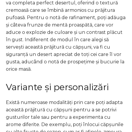
va completa perfect desertul, oferind o textură
cremoasă care se îmbină armonios cu prăjitura
pufoasă. Pentru o notă de rafinament, poți adăuga
și câteva frunze de mentă proaspătă, care vor
aduce o explozie de culoare și un contrast plăcut
în gust. Indiferent de modul în care alegi să
servești această prăjitură cu căpșuni, va fi cu
siguranță un desert apreciat de toți cei care îl vor
gusta, aducând o notă de prospețime și bucurie la
orice masă.
Variante și personalizări
Există numeroase modalități prin care poți adapta
această prăjitură cu căpșuni pentru a se potrivi
gusturilor tale sau pentru a experimenta cu
arome diferite. De exemplu, poți înlocui căpșunile
cu alte fructe de sezon, cum ar fi afinele, zmeura