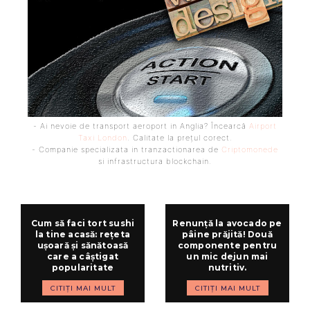
- Ai nevoie de transport aeroport in Anglia? Încearcă
Airport
Taxi London
. Calitate la prețul corect.
- Companie specializata in tranzactionarea de
Criptomonede
si infrastructura blockchain.
Cum să faci tort sushi
Renunță la avocado pe
la tine acasă: rețeta
pâine prăjită! Două
ușoară și sănătoasă
componente pentru
care a câștigat
un mic dejun mai
popularitate
nutritiv.
CITIȚI MAI MULT
CITIȚI MAI MULT