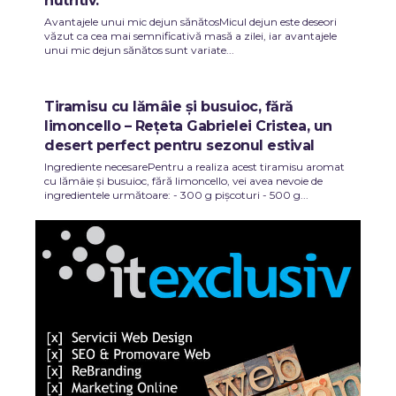
nutritiv.
Avantajele unui mic dejun sănătosMicul dejun este deseori
văzut ca cea mai semnificativă masă a zilei, iar avantajele
unui mic dejun sănătos sunt variate...
Tiramisu cu lămâie și busuioc, fără
limoncello – Rețeta Gabrielei Cristea, un
desert perfect pentru sezonul estival
Ingrediente necesarePentru a realiza acest tiramisu aromat
cu lămâie și busuioc, fără limoncello, vei avea nevoie de
ingredientele următoare: - 300 g pișcoturi - 500 g...