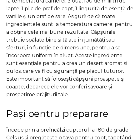
la temperatura camerei, 3 ouă, 100 de mililitri de
lapte, 1 plic de praf de copt, 1 linguriță de esență de
vanilie și un praf de sare. Asigură-te că toate
ingredientele sunt la temperatura camerei pentru
a obține cele mai bune rezultate. Căpșunile
trebuie spălate bine și tăiate în jumătăți sau
sferturi, în funcție de dimensiune, pentru a se
încorpora uniform în aluat. Aceste ingrediente
sunt esențiale pentru a crea un desert aromat și
pufos, care va fi cu siguranță pe placul tuturor.
Este important să folosești căpșuni proaspete și
coapte, deoarece ele vor conferi savoare și
prospețime prăjiturii tale.
Pași pentru preparare
Începe prin a preîncălzi cuptorul la 180 de grade
Celsius și pregătește o tavă pentru copt, tapetând-