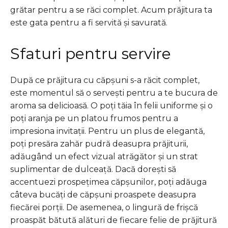
grătar pentru a se răci complet. Acum prăjitura ta
este gata pentru a fi servită și savurată.
Sfaturi pentru servire
După ce prăjitura cu căpșuni s-a răcit complet,
este momentul să o servești pentru a te bucura de
aroma sa delicioasă. O poți tăia în felii uniforme și o
poți aranja pe un platou frumos pentru a
impresiona invitații. Pentru un plus de elegantă,
poți presăra zahăr pudră deasupra prăjiturii,
adăugând un efect vizual atrăgător și un strat
suplimentar de dulceață. Dacă dorești să
accentuezi prospețimea căpșunilor, poți adăuga
câteva bucăți de căpșuni proaspete deasupra
fiecărei porții. De asemenea, o lingură de frișcă
proaspăt bătută alături de fiecare felie de prăjitură