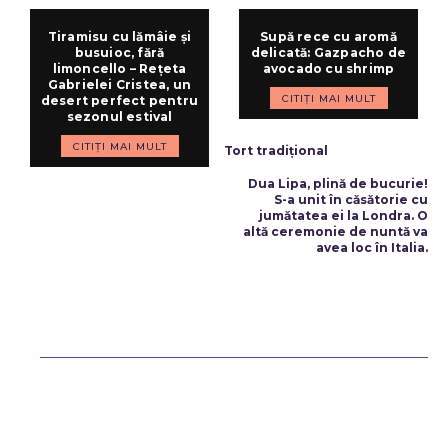
Tiramisu cu lămâie și
Supă rece cu aromă
busuioc, fără
delicată: Gazpacho de
limoncello – Rețeta
avocado cu shrimp
Gabrielei Cristea, un
CITIȚI MAI MULT
desert perfect pentru
sezonul estival
ARTICOLUL PRECEDENT
CITIȚI MAI MULT
Tort tradițional
ARTICOLUL URMĂTOR
Dua Lipa, plină de bucurie!
S-a unit în căsătorie cu
jumătatea ei la Londra. O
altă ceremonie de nuntă va
avea loc în Italia.
Bun venit ReteteDeSuflet.ro
Retetedesuflet.ro un site de știri / blog de noutăți, dedicat diseminării
de informații și actualități. Acesta oferă articole, reportaje și analize
pe teme diverse, de la evenimente curente la subiecte specifice de
interes. Este un spațiu digital pentru informare și educație.
Contactati-ne oricand la adresa: contact@retetedesuflet.ro