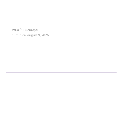
Politica de cookies (GDPR)
Politică de confidențialitate
Contact www.retetedesuflet.ro
C
29.4
București
duminică, august 9, 2026
Ultimele postari
Diverse Noutati
Afaceri si Industrii
Sanatate / Hobby
Auto
Cultura si Entertainment
Fashion