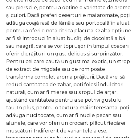
sau piersicile, pentru a obține o varietate de arome
și culori. Dacă preferi deserturile mai aromate, poți
adăuga coajă rasă de lămâie sau portocală în aluat
pentru a oferi o notă citrică plăcută. O altă opțiune
ar fi să introduci în aluat bucăți de ciocolată albă
sau neagră, care se vor topi ușor în timpul coacerii,
oferind prăjiturii un gust delicios și surprinzător.
Pentru cei care caută un gust mai exotic, un strop
de extract de migdale sau de rom poate
transforma complet aroma prăjiturii. Dacă vrei să
reduci cantitatea de zahăr, poți folosi îndulcitori
naturali, cum ar fi mierea sau siropul de arțar,
ajustând cantitatea pentru a se potrivi gustului
tău. În plus, pentru o textură mai interesantă, poți
adăuga nuci tocate, cum ar fi nucile pecan sau
alunele, care vor oferi un crocant plăcut fiecărei
mușcături. Indiferent de variantele alese,