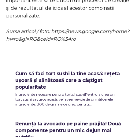
important este să te bucuri de procesul de creație
și de rezultatul delicios al acestor combinații
personalizate.
Sursa articol / foto: https://news.google.com/home?
hl=ro&gl=RO&ceid=RO%3Aro
Cum să faci tort sushi la tine acasă: rețeta
ușoară și sănătoasă care a câștigat
popularitate
Ingrediente necesare pentru tortul sushiPentru a crea un
tort sushi savuros acasă, vei avea nevoie de următoarele
ingrediente: 300 de grame de orez pentru...
Renunță la avocado pe pâine prăjită! Două
componente pentru un mic dejun mai