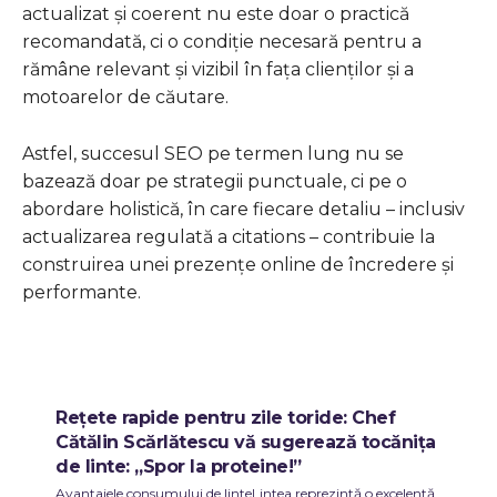
actualizat și coerent nu este doar o practică
recomandată, ci o condiție necesară pentru a
rămâne relevant și vizibil în fața clienților și a
motoarelor de căutare.
Astfel, succesul SEO pe termen lung nu se
bazează doar pe strategii punctuale, ci pe o
abordare holistică, în care fiecare detaliu – inclusiv
actualizarea regulată a citations – contribuie la
construirea unei prezențe online de încredere și
performante.
Rețete rapide pentru zile toride: Chef
Cătălin Scărlătescu vă sugerează tocănița
de linte: „Spor la proteine!”
Avantajele consumului de linteLintea reprezintă o excelentă