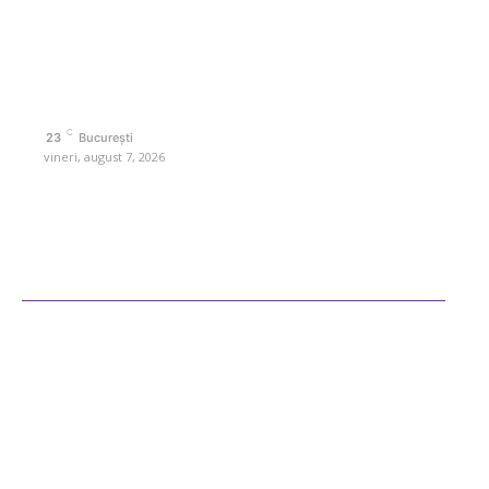
interes. Este un spațiu digital pentru informare și educație.
Contactati-ne oricand la adresa: contact@retetedesuflet.ro
Politica de cookies (GDPR)
Politică de confidențialitate
Contact www.retetedesuflet.ro
C
23
București
vineri, august 7, 2026
Ultimele postari
Diverse Noutati
Afaceri si Industrii
Sanatate / Hobby
Auto
Cultura si Entertainment
Fashion