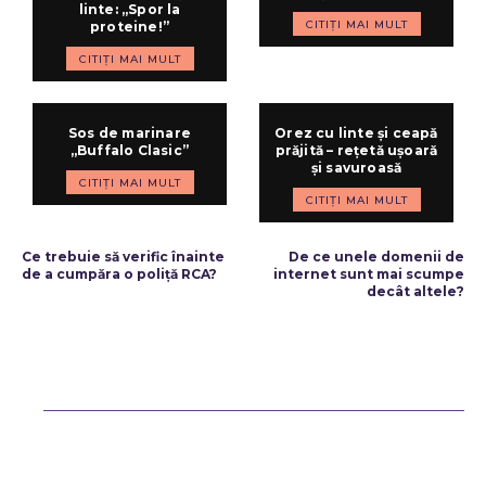
linte: „Spor la
CITIȚI MAI MULT
proteine!”
CITIȚI MAI MULT
Sos de marinare
Orez cu linte și ceapă
„Buffalo Clasic”
prăjită – rețetă ușoară
și savuroasă
CITIȚI MAI MULT
CITIȚI MAI MULT
ARTICOLUL PRECEDENT
ARTICOLUL URMĂTOR
Ce trebuie să verific înainte
De ce unele domenii de
de a cumpăra o poliță RCA?
internet sunt mai scumpe
decât altele?
Bun venit ReteteDeSuflet.ro
Retetedesuflet.ro un site de știri / blog de noutăți, dedicat diseminării
de informații și actualități. Acesta oferă articole, reportaje și analize
pe teme diverse, de la evenimente curente la subiecte specifice de