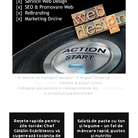
- Ai nevoie de transport aeroport in Anglia? Încearcă
Airport
Taxi London
. Calitate la prețul corect.
- Companie specializata in tranzactionarea de
Criptomonede
si infrastructura blockchain.
Rețete rapide pentru
Salată de paste cu ton
zile toride: Chef
și legume – un fel de
Cătălin Scărlătescu vă
mâncare rapid, gustos
sugerează tocănița de
și nutritiv