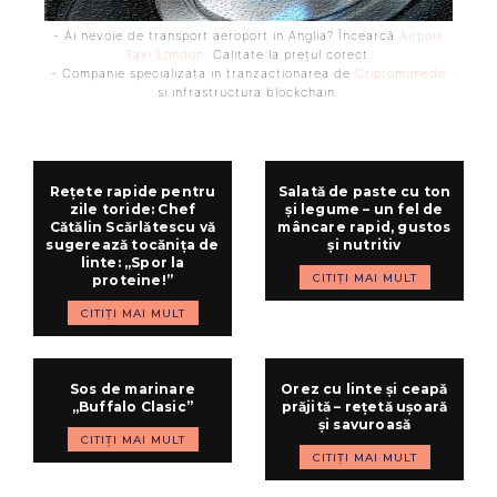
- Ai nevoie de transport aeroport in Anglia? Încearcă
Airport
Taxi London
. Calitate la prețul corect.
- Companie specializata in tranzactionarea de
Criptomonede
si infrastructura blockchain.
Rețete rapide pentru
Salată de paste cu ton
zile toride: Chef
și legume – un fel de
Cătălin Scărlătescu vă
mâncare rapid, gustos
sugerează tocănița de
și nutritiv
linte: „Spor la
CITIȚI MAI MULT
proteine!”
CITIȚI MAI MULT
Sos de marinare
Orez cu linte și ceapă
„Buffalo Clasic”
prăjită – rețetă ușoară
și savuroasă
CITIȚI MAI MULT
CITIȚI MAI MULT
ARTICOLUL PRECEDENT
ARTICOLUL URMĂTOR