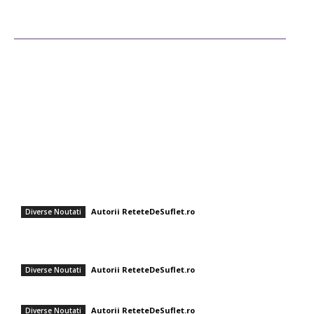
Ultimele postari
Diverse Noutati
Afaceri si Industrii
Sanatate / Hobby
Auto
Cultura si Entertainment
Fashion
Rețete rapide pentru zile toride: Chef Cătălin Scărlătescu vă sugerează
tocănița de linte: „Spor la proteine!”
Autorii ReteteDeSuflet.ro
Diverse Noutati
Salată de paste cu ton și legume – un fel de mâncare rapid, gustos și
nutritiv
Autorii ReteteDeSuflet.ro
Diverse Noutati
Sos de marinare „Buffalo Clasic”
Autorii ReteteDeSuflet.ro
Diverse Noutati