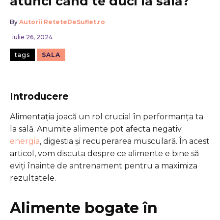
atunci când te duci la sală?
By
Autorii ReteteDeSuflet.ro
iulie 26, 2024
tags
SALA
Introducere
Alimentația joacă un rol crucial în performanța ta
la sală. Anumite alimente pot afecta negativ
energia
, digestia și recuperarea musculară. În acest
articol, vom discuta despre ce alimente e bine să
eviți înainte de antrenament pentru a maximiza
rezultatele.
Alimente bogate în