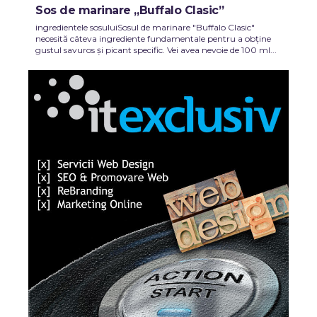
Sos de marinare „Buffalo Clasic”
ingredientele sosuluiSosul de marinare "Buffalo Clasic"
necesită câteva ingrediente fundamentale pentru a obține
gustul savuros și picant specific. Vei avea nevoie de 100 ml...