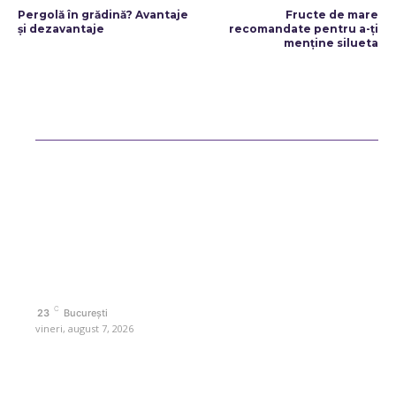
Pergolă în grădină? Avantaje
Fructe de mare
și dezavantaje
recomandate pentru a-ți
menține silueta
Bun venit ReteteDeSuflet.ro
Retetedesuflet.ro un site de știri / blog de noutăți, dedicat diseminării
de informații și actualități. Acesta oferă articole, reportaje și analize
pe teme diverse, de la evenimente curente la subiecte specifice de
interes. Este un spațiu digital pentru informare și educație.
Contactati-ne oricand la adresa: contact@retetedesuflet.ro
Politica de cookies (GDPR)
Politică de confidențialitate
Contact www.retetedesuflet.ro
C
23
București
vineri, august 7, 2026