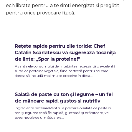
echilibrate pentru a te simți energizat și pregătit
pentru orice provocare fizică.
Rețete rapide pentru zile toride: Chef
Cătălin Scărlătescu vă sugerează tocănița
de linte: „Spor la proteine!”
Avantajele consumului de linteLintea reprezintă o excelentă
sursă de proteine vegetale, fiind perfectă pentru cei care
doresc să includă mai multe proteine în dieta...
Salată de paste cu ton și legume – un fel
de mâncare rapid, gustos și nutritiv
Ingrediente necesarePentru a prepara o salată de paste cu
ton și legume ce să fie rapidă, gustoasă și hrănitoare, vei
avea nevoie de următoarele...