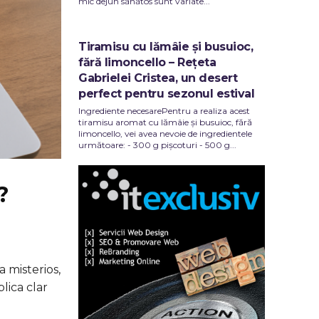
mic dejun sănătos sunt variate...
Tiramisu cu lămâie și busuioc,
fără limoncello – Rețeta
Gabrielei Cristea, un desert
perfect pentru sezonul estival
Ingrediente necesarePentru a realiza acest
tiramisu aromat cu lămâie și busuioc, fără
limoncello, vei avea nevoie de ingredientele
următoare: - 300 g pișcoturi - 500 g...
?
 misterios,
lica clar