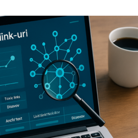
TAINMENT
DIVERSE
HOME & DECO
SANATATE / HOBB