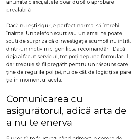
anumite clinici, altele doar după o aprobare
prealabilă.
Dacă nu ești sigur, e perfect normal să întrebi
înainte. Un telefon scurt sau un email te poate
scuti de surpriza că o investigație scumpă nu intră,
dintr-un motiv mic, gen lipsa recomandării. Dacă
deja ai făcut serviciul, tot poți depune formularul,
dar trebuie să fii pregătit pentru un răspuns care
ține de regulile poliței, nu de cât de logic ți se pare
ție în momentul acela.
Comunicarea cu
asigurătorul, adică arta de
a nu te enerva
E ușor să te frustrezi când primești o cerere de