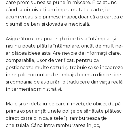
care promisiunea se pune în mișcare. E ca atunci
când spui cuiva: ți-am împrumutat o carte, iar
acum vreau s-o primesc înapoi, doar că aici cartea e
o sumă de bani și dovada e medicală.
Asigurătorul nu poate ghici ce ți s-a întâmplat și
nici nu poate plăti la întâmplare, oricât de mult ne-
ar plăcea ideea asta. Are nevoie de informații clare,
comparabile, ușor de verificat, pentru că
gestionează multe cazuri și trebuie să se încadreze
în reguli. Formularul e limbajul comun dintre tine
și compania de asigurări, o traducere din viața reală
în termeni administrativi.
Mai e și un detaliu pe care îl înveți, de obicei, după
prima experiență: unele polițe de sănătate plătesc
direct către clinică, altele îți rambursează ție
cheltuiala. Când intră rambursarea în joc,