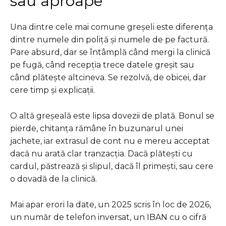
sau aproape
Una dintre cele mai comune greșeli este diferența
dintre numele din poliță și numele de pe factură.
Pare absurd, dar se întâmplă când mergi la clinică
pe fugă, când recepția trece datele greșit sau
când plătește altcineva. Se rezolvă, de obicei, dar
cere timp și explicații.
O altă greșeală este lipsa dovezii de plată. Bonul se
pierde, chitanța rămâne în buzunarul unei
jachete, iar extrasul de cont nu e mereu acceptat
dacă nu arată clar tranzacția. Dacă plătești cu
cardul, păstrează și slipul, dacă îl primești, sau cere
o dovadă de la clinică.
Mai apar erori la date, un 2025 scris în loc de 2026,
un număr de telefon inversat, un IBAN cu o cifră