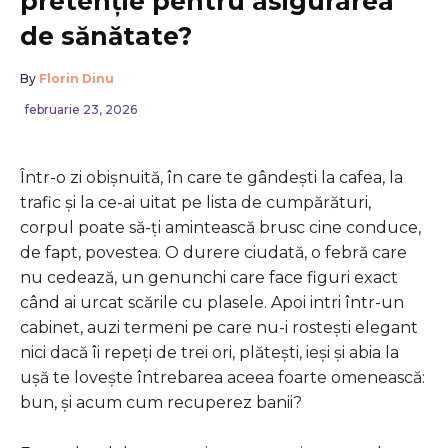
pretenție pentru asigurarea
de sănătate?
By
Florin Dinu
februarie 23, 2026
Într-o zi obișnuită, în care te gândești la cafea, la
trafic și la ce-ai uitat pe lista de cumpărături,
corpul poate să-ți amintească brusc cine conduce,
de fapt, povestea. O durere ciudată, o febră care
nu cedează, un genunchi care face figuri exact
când ai urcat scările cu plasele. Apoi intri într-un
cabinet, auzi termeni pe care nu-i rostești elegant
nici dacă îi repeți de trei ori, plătești, ieși și abia la
ușă te lovește întrebarea aceea foarte omenească:
bun, și acum cum recuperez banii?