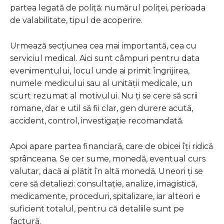
partea legată de poliță: numărul poliței, perioada
de valabilitate, tipul de acoperire.
Urmează secțiunea cea mai importantă, cea cu
serviciul medical. Aici sunt câmpuri pentru data
evenimentului, locul unde ai primit îngrijirea,
numele medicului sau al unității medicale, un
scurt rezumat al motivului. Nu ți se cere să scrii
romane, dar e util să fii clar, gen durere acută,
accident, control, investigație recomandată.
Apoi apare partea financiară, care de obicei îți ridică
sprânceana. Se cer sume, monedă, eventual curs
valutar, dacă ai plătit în altă monedă. Uneori ți se
cere să detaliezi: consultație, analize, imagistică,
medicamente, proceduri, spitalizare, iar alteori e
suficient totalul, pentru că detaliile sunt pe
factură.