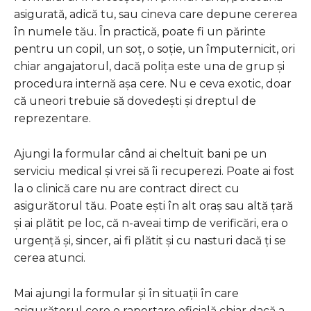
asigurată, adică tu, sau cineva care depune cererea
în numele tău. În practică, poate fi un părinte
pentru un copil, un soț, o soție, un împuternicit, ori
chiar angajatorul, dacă polița este una de grup și
procedura internă așa cere. Nu e ceva exotic, doar
că uneori trebuie să dovedești și dreptul de
reprezentare.
Ajungi la formular când ai cheltuit bani pe un
serviciu medical și vrei să îi recuperezi. Poate ai fost
la o clinică care nu are contract direct cu
asigurătorul tău. Poate ești în alt oraș sau altă țară
și ai plătit pe loc, că n-aveai timp de verificări, era o
urgență și, sincer, ai fi plătit și cu nasturi dacă ți se
cerea atunci.
Mai ajungi la formular și în situații în care
asigurătorul cere o raportare oficială chiar dacă a