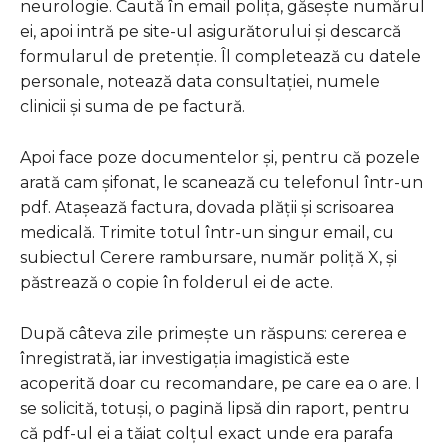
neurologie. Caută în email polița, găsește numărul
ei, apoi intră pe site-ul asigurătorului și descarcă
formularul de pretenție. Îl completează cu datele
personale, notează data consultației, numele
clinicii și suma de pe factură.
Apoi face poze documentelor și, pentru că pozele
arată cam șifonat, le scanează cu telefonul într-un
pdf. Atașează factura, dovada plății și scrisoarea
medicală. Trimite totul într-un singur email, cu
subiectul Cerere rambursare, număr poliță X, și
păstrează o copie în folderul ei de acte.
După câteva zile primește un răspuns: cererea e
înregistrată, iar investigația imagistică este
acoperită doar cu recomandare, pe care ea o are. I
se solicită, totuși, o pagină lipsă din raport, pentru
că pdf-ul ei a tăiat colțul exact unde era parafa