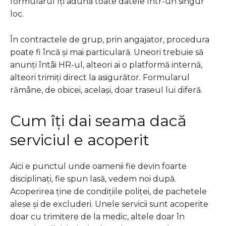
formularul îți adună toate datele într-un singur
loc.
În contractele de grup, prin angajator, procedura
poate fi încă și mai particulară. Uneori trebuie să
anunți întâi HR-ul, alteori ai o platformă internă,
alteori trimiți direct la asigurător. Formularul
rămâne, de obicei, același, doar traseul lui diferă.
Cum îți dai seama dacă
serviciul e acoperit
Aici e punctul unde oamenii fie devin foarte
disciplinați, fie spun lasă, vedem noi după.
Acoperirea ține de condițiile poliței, de pachetele
alese și de excluderi. Unele servicii sunt acoperite
doar cu trimitere de la medic, altele doar în