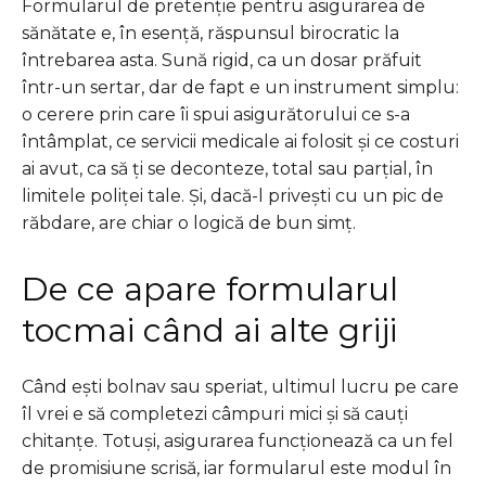
Formularul de pretenție pentru asigurarea de
sănătate e, în esență, răspunsul birocratic la
întrebarea asta. Sună rigid, ca un dosar prăfuit
într-un sertar, dar de fapt e un instrument simplu:
o cerere prin care îi spui asigurătorului ce s-a
întâmplat, ce servicii medicale ai folosit și ce costuri
ai avut, ca să ți se deconteze, total sau parțial, în
limitele poliței tale. Și, dacă-l privești cu un pic de
răbdare, are chiar o logică de bun simț.
De ce apare formularul
tocmai când ai alte griji
Când ești bolnav sau speriat, ultimul lucru pe care
îl vrei e să completezi câmpuri mici și să cauți
chitanțe. Totuși, asigurarea funcționează ca un fel
de promisiune scrisă, iar formularul este modul în