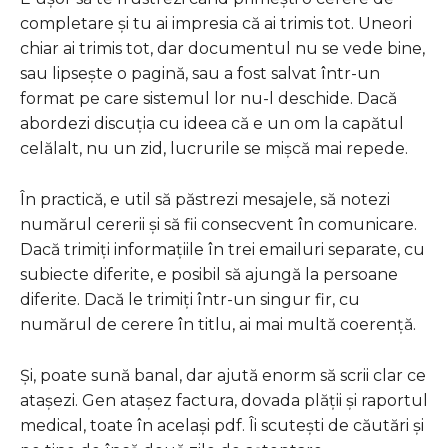
completare și tu ai impresia că ai trimis tot. Uneori
chiar ai trimis tot, dar documentul nu se vede bine,
sau lipsește o pagină, sau a fost salvat într-un
format pe care sistemul lor nu-l deschide. Dacă
abordezi discuția cu ideea că e un om la capătul
celălalt, nu un zid, lucrurile se mișcă mai repede.
În practică, e util să păstrezi mesajele, să notezi
numărul cererii și să fii consecvent în comunicare.
Dacă trimiți informațiile în trei emailuri separate, cu
subiecte diferite, e posibil să ajungă la persoane
diferite. Dacă le trimiți într-un singur fir, cu
numărul de cerere în titlu, ai mai multă coerență.
Și, poate sună banal, dar ajută enorm să scrii clar ce
atașezi. Gen atașez factura, dovada plății și raportul
medical, toate în același pdf. Îi scutești de căutări și