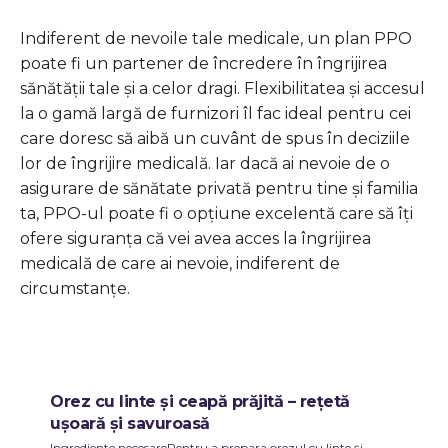
Indiferent de nevoile tale medicale, un plan PPO
poate fi un partener de încredere în îngrijirea
sănătății tale și a celor dragi. Flexibilitatea și accesul
la o gamă largă de furnizori îl fac ideal pentru cei
care doresc să aibă un cuvânt de spus în deciziile
lor de îngrijire medicală. Iar dacă ai nevoie de o
asigurare de sănătate privată pentru tine și familia
ta, PPO-ul poate fi o opțiune excelentă care să îți
ofere siguranța că vei avea acces la îngrijirea
medicală de care ai nevoie, indiferent de
circumstanțe.
Orez cu linte și ceapă prăjită – rețetă
ușoară și savuroasă
Ingrediente necesarePentru a prepara orezul cu linte și