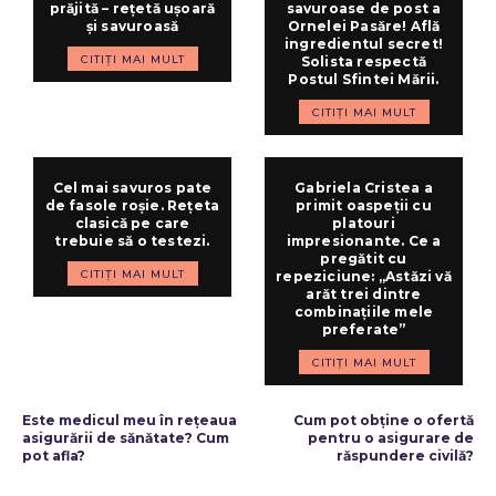
prăjită – rețetă ușoară
savuroase de post a
și savuroasă
Ornelei Pasăre! Află
ingredientul secret!
CITIȚI MAI MULT
Solista respectă
Postul Sfintei Mării.
CITIȚI MAI MULT
Cel mai savuros pate
Gabriela Cristea a
de fasole roșie. Rețeta
primit oaspeții cu
clasică pe care
platouri
trebuie să o testezi.
impresionante. Ce a
pregătit cu
CITIȚI MAI MULT
repeziciune: „Astăzi vă
arăt trei dintre
combinațiile mele
preferate”
CITIȚI MAI MULT
ARTICOLUL PRECEDENT
ARTICOLUL URMĂTOR
Este medicul meu în rețeaua
Cum pot obține o ofertă
asigurării de sănătate? Cum
pentru o asigurare de
pot afla?
răspundere civilă?