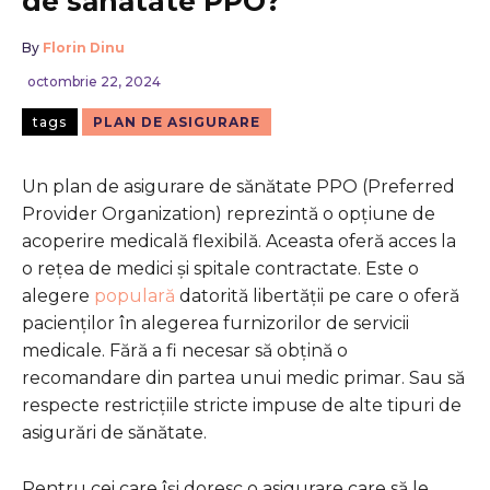
de sănătate PPO?
By
Florin Dinu
octombrie 22, 2024
tags
PLAN DE ASIGURARE
Un plan de asigurare de sănătate PPO (Preferred
Provider Organization) reprezintă o opțiune de
acoperire medicală flexibilă. Aceasta oferă acces la
o rețea de medici și spitale contractate. Este o
alegere
populară
datorită libertății pe care o oferă
pacienților în alegerea furnizorilor de servicii
medicale. Fără a fi necesar să obțină o
recomandare din partea unui medic primar. Sau să
respecte restricțiile stricte impuse de alte tipuri de
asigurări de sănătate.
Pentru cei care își doresc o asigurare care să le