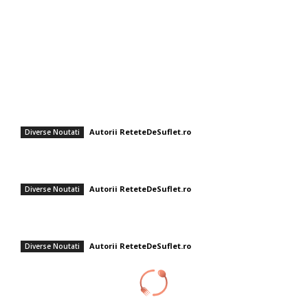
Afaceri si Industrii
Sanatate / Hobby
Auto
Cultura si Entertainment
Fashion
Orez cu linte și ceapă prăjită – rețetă ușoară și savuroasă
Autorii ReteteDeSuflet.ro
Diverse Noutati
Rețeta de gogoși savuroase de post a Ornelei Pasăre! Află ingredientul
secret! Solista respectă Postul Sfintei Mării.
Autorii ReteteDeSuflet.ro
Diverse Noutati
Cel mai savuros pate de fasole roșie. Rețeta clasică pe care trebuie să o
testezi.
Autorii ReteteDeSuflet.ro
Diverse Noutati