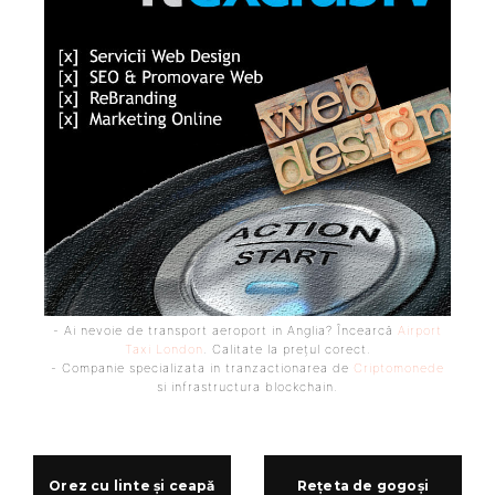
- Ai nevoie de transport aeroport in Anglia? Încearcă
Airport
Taxi London
. Calitate la prețul corect.
- Companie specializata in tranzactionarea de
Criptomonede
si infrastructura blockchain.
Orez cu linte și ceapă
Rețeta de gogoși