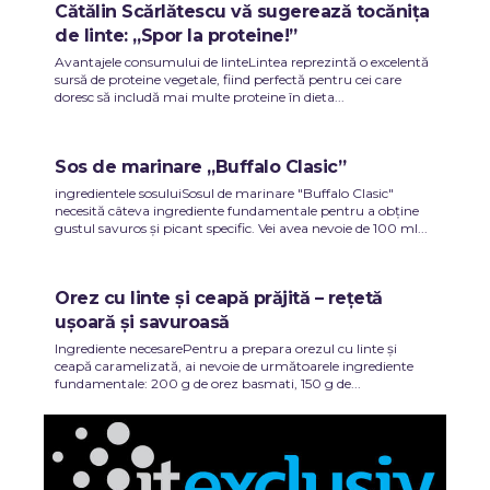
Cătălin Scărlătescu vă sugerează tocănița
de linte: „Spor la proteine!”
Avantajele consumului de linteLintea reprezintă o excelentă
sursă de proteine vegetale, fiind perfectă pentru cei care
doresc să includă mai multe proteine în dieta...
Sos de marinare „Buffalo Clasic”
ingredientele sosuluiSosul de marinare "Buffalo Clasic"
necesită câteva ingrediente fundamentale pentru a obține
gustul savuros și picant specific. Vei avea nevoie de 100 ml...
Orez cu linte și ceapă prăjită – rețetă
ușoară și savuroasă
Ingrediente necesarePentru a prepara orezul cu linte și
ceapă caramelizată, ai nevoie de următoarele ingrediente
fundamentale: 200 g de orez basmati, 150 g de...