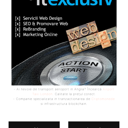
- Ai nevoie de transport aeroport in Anglia? Încearcă
Airport
Taxi London
. Calitate la prețul corect.
- Companie specializata in tranzactionarea de
Criptomonede
si infrastructura blockchain.