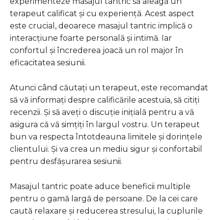
experimenteze masajul tantric să aleagă un
terapeut calificat și cu experiență. Acest aspect
este crucial, deoarece masajul tantric implică o
interacțiune foarte personală și intimă. Iar
confortul și încrederea joacă un rol major în
eficacitatea sesiunii.
Atunci când căutați un terapeut, este recomandat
să vă informați despre calificările acestuia, să citiți
recenzii. Și să aveți o discuție inițială pentru a vă
asigura că vă simțiți în largul vostru. Un terapeut
bun va respecta întotdeauna limitele și dorințele
clientului. Și va crea un mediu sigur și confortabil
pentru desfășurarea sesiunii.
Masajul tantric poate aduce beneficii multiple
pentru o gamă largă de persoane. De la cei care
caută relaxare și reducerea stresului, la cuplurile