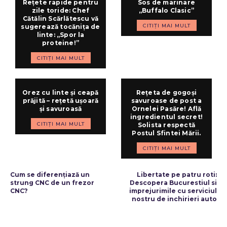
Rețete rapide pentru
Sos de marinare
zile toride: Chef
„Buffalo Clasic”
Cătălin Scărlătescu vă
CITIȚI MAI MULT
sugerează tocănița de
linte: „Spor la
proteine!”
CITIȚI MAI MULT
Orez cu linte și ceapă
Rețeta de gogoși
prăjită – rețetă ușoară
savuroase de post a
și savuroasă
Ornelei Pasăre! Află
ingredientul secret!
CITIȚI MAI MULT
Solista respectă
Postul Sfintei Mării.
CITIȚI MAI MULT
ARTICOLUL PRECEDENT
ARTICOLUL URMĂTOR
Cum se diferențiază un
Libertate pe patru roti:
strung CNC de un frezor
Descopera Bucurestiul si
CNC?
imprejurimile cu serviciul
nostru de inchirieri auto