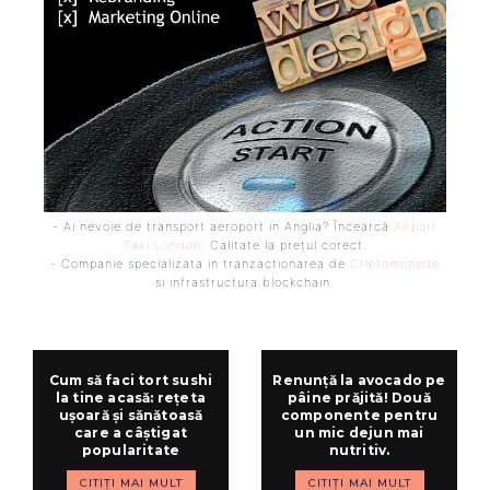
- Ai nevoie de transport aeroport in Anglia? Încearcă
Airport
Taxi London
. Calitate la prețul corect.
- Companie specializata in tranzactionarea de
Criptomonede
si infrastructura blockchain.
Cum să faci tort sushi
Renunță la avocado pe
la tine acasă: rețeta
pâine prăjită! Două
ușoară și sănătoasă
componente pentru
care a câștigat
un mic dejun mai
popularitate
nutritiv.
CITIȚI MAI MULT
CITIȚI MAI MULT