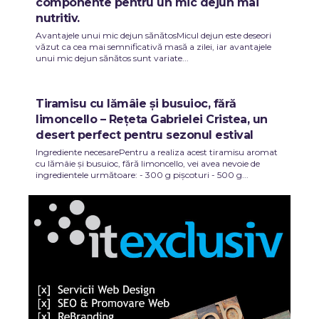
componente pentru un mic dejun mai
nutritiv.
Avantajele unui mic dejun sănătosMicul dejun este deseori
văzut ca cea mai semnificativă masă a zilei, iar avantajele
unui mic dejun sănătos sunt variate...
Tiramisu cu lămâie și busuioc, fără
limoncello – Rețeta Gabrielei Cristea, un
desert perfect pentru sezonul estival
Ingrediente necesarePentru a realiza acest tiramisu aromat
cu lămâie și busuioc, fără limoncello, vei avea nevoie de
ingredientele următoare: - 300 g pișcoturi - 500 g...