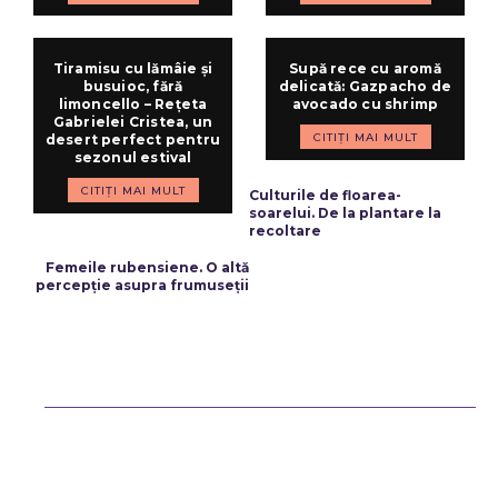
Tiramisu cu lămâie și
Supă rece cu aromă
busuioc, fără
delicată: Gazpacho de
limoncello – Rețeta
avocado cu shrimp
Gabrielei Cristea, un
CITIȚI MAI MULT
desert perfect pentru
sezonul estival
ARTICOLUL PRECEDENT
CITIȚI MAI MULT
Culturile de floarea-
soarelui. De la plantare la
recoltare
ARTICOLUL URMĂTOR
Femeile rubensiene. O altă
percepție asupra frumuseții
Bun venit ReteteDeSuflet.ro
Retetedesuflet.ro un site de știri / blog de noutăți, dedicat diseminării
de informații și actualități. Acesta oferă articole, reportaje și analize
pe teme diverse, de la evenimente curente la subiecte specifice de
interes. Este un spațiu digital pentru informare și educație.