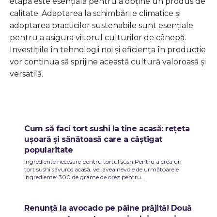
etapă este esențială pentru a obține un produs de
calitate. Adaptarea la schimbările climatice și
adoptarea practicilor sustenabile sunt esențiale
pentru a asigura viitorul culturilor de cânepă.
Investițiile în tehnologii noi și eficiența în producție
vor continua să sprijine această cultură valoroasă și
versatilă.
Cum să faci tort sushi la tine acasă: rețeta
ușoară și sănătoasă care a câștigat
popularitate
Ingrediente necesare pentru tortul sushiPentru a crea un
tort sushi savuros acasă, vei avea nevoie de următoarele
ingrediente: 300 de grame de orez pentru...
Renunță la avocado pe pâine prăjită! Două