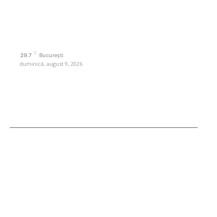
Contactati-ne oricand la adresa: contact@retetedesuflet.ro
Politica de cookies (GDPR)
Politică de confidențialitate
Contact www.retetedesuflet.ro
C
29.7
București
duminică, august 9, 2026
Ultimele postari
Diverse Noutati
Afaceri si Industrii
Sanatate / Hobby
Auto
Cultura si Entertainment
Fashion