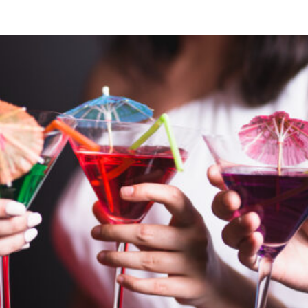
TAINMENT
DIVERSE
HOME & DECO
SANATATE / HOBB