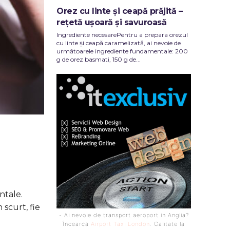
Orez cu linte și ceapă prăjită –
rețetă ușoară și savuroasă
Ingrediente necesarePentru a prepara orezul
cu linte și ceapă caramelizată, ai nevoie de
următoarele ingrediente fundamentale: 200
g de orez basmati, 150 g de...
ntale.
scurt, fie
- Ai nevoie de transport aeroport in Anglia?
Încearcă
Airport Taxi London
. Calitate la