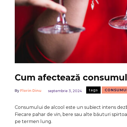
Cum afectează consumul 
tags
CONSUMUL
By
Florin Dinu
septembrie 3, 2024
Consumului de alcool este un subiect intens dezbăt
Fiecare pahar de vin, bere sau alte băuturi spirto
pe termen lung.