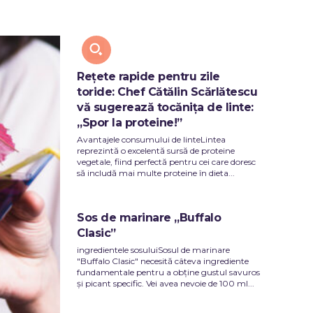
Y
TECH
Rețete rapide pentru zile
toride: Chef Cătălin Scărlătescu
vă sugerează tocănița de linte:
„Spor la proteine!”
Avantajele consumului de linteLintea
reprezintă o excelentă sursă de proteine
vegetale, fiind perfectă pentru cei care doresc
să includă mai multe proteine în dieta...
Sos de marinare „Buffalo
Clasic”
ingredientele sosuluiSosul de marinare
"Buffalo Clasic" necesită câteva ingrediente
fundamentale pentru a obține gustul savuros
și picant specific. Vei avea nevoie de 100 ml...