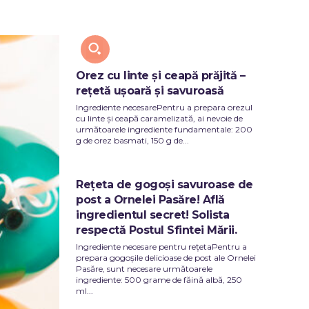
Y
TECH
Orez cu linte și ceapă prăjită –
rețetă ușoară și savuroasă
Ingrediente necesarePentru a prepara orezul
cu linte și ceapă caramelizată, ai nevoie de
următoarele ingrediente fundamentale: 200
g de orez basmati, 150 g de...
Rețeta de gogoși savuroase de
post a Ornelei Pasăre! Află
ingredientul secret! Solista
respectă Postul Sfintei Mării.
Ingrediente necesare pentru rețetaPentru a
prepara gogoșile delicioase de post ale Ornelei
Pasăre, sunt necesare următoarele
ingrediente: 500 grame de făină albă, 250
ml...