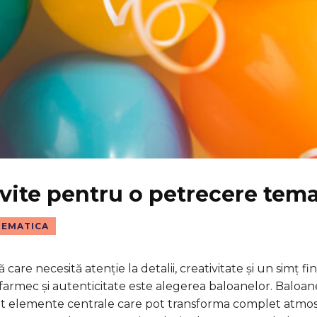
vite pentru o petrecere tem
TEMATICA
are necesită atenție la detalii, creativitate și un simț fin
armec și autenticitate este alegerea baloanelor. Baloan
enit elemente centrale care pot transforma complet atmo