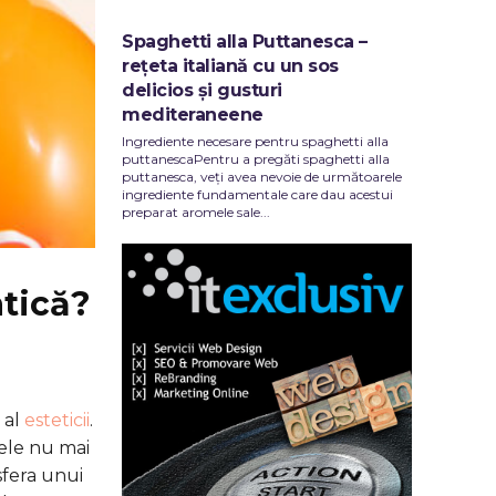
Spaghetti alla Puttanesca –
rețeta italiană cu un sos
delicios și gusturi
mediteraneene
Ingrediente necesare pentru spaghetti alla
puttanescaPentru a pregăti spaghetti alla
puttanesca, veți avea nevoie de următoarele
ingrediente fundamentale care dau acestui
preparat aromele sale...
atică?
 al
esteticii
.
ele nu mai
sfera unui