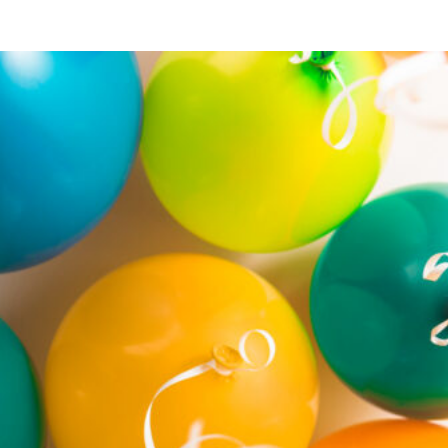
TAINMENT
DIVERSE
HOME & DECO
SANATATE / HOBB