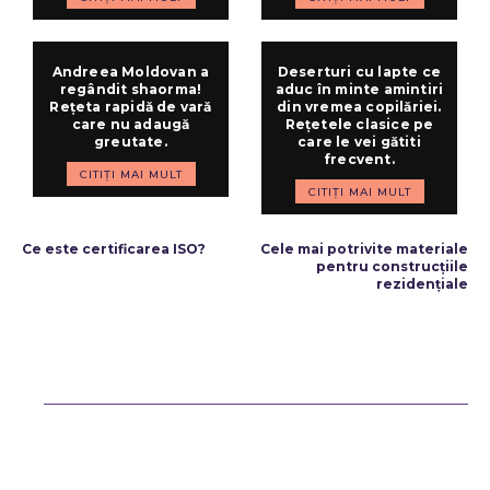
Andreea Moldovan a
Deserturi cu lapte ce
regândit shaorma!
aduc în minte amintiri
Rețeta rapidă de vară
din vremea copilăriei.
care nu adaugă
Rețetele clasice pe
greutate.
care le vei gătiti
frecvent.
CITIȚI MAI MULT
CITIȚI MAI MULT
ARTICOLUL PRECEDENT
ARTICOLUL URMĂTOR
Ce este certificarea ISO?
Cele mai potrivite materiale
pentru construcțiile
rezidențiale
Bun venit ReteteDeSuflet.ro
Retetedesuflet.ro un site de știri / blog de noutăți, dedicat diseminării
de informații și actualități. Acesta oferă articole, reportaje și analize
pe teme diverse, de la evenimente curente la subiecte specifice de
interes. Este un spațiu digital pentru informare și educație.