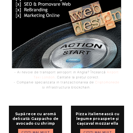
- Ai nevoie de transport aeroport in Anglia? Încearcă
Airport
Taxi London
. Calitate la prețul corect.
- Companie specializata in tranzactionarea de
Criptomonede
si infrastructura blockchain.
Supă rece cu aromă
Pizza italienească cu
delicată: Gazpacho de
legume proaspete și
avocado cu shrimp
cașcaval mozzarella
CITIȚI MAI MULT
CITIȚI MAI MULT