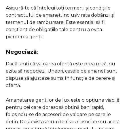
Asigură-te că înțelegi toți termenii și condițiile
contractului de amanet, inclusiv rata dobânzii și
termenul de rambursare. Este esențial să fii
conștient de obligațiile tale pentru a evita
pierderea genții.
Negociază
:
Dacă simți că valoarea oferită este prea mică, nu
ezita să negociezi. Uneori, casele de amanet sunt
dispuse să ajusteze suma în funcție de cerere și
ofertă.
Amanetarea gentilor de lux este o opțiune viabilă
pentru cei care doresc să obțină bani rapid,
folosindu-se de accesorii de valoare pe care le
dețin. Deși există anumite riscuri asociate cu acest
proces, cu o bună înțelegere a modului în care