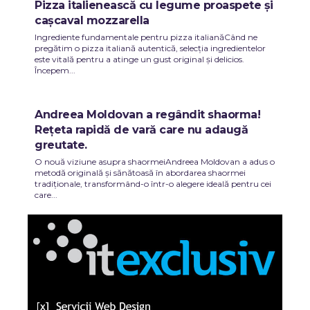
Pizza italienească cu legume proaspete și
cașcaval mozzarella
Ingrediente fundamentale pentru pizza italianăCând ne
pregătim o pizza italiană autentică, selecția ingredientelor
este vitală pentru a atinge un gust original și delicios.
Începem...
Andreea Moldovan a regândit shaorma!
Rețeta rapidă de vară care nu adaugă
greutate.
O nouă viziune asupra shaormeiAndreea Moldovan a adus o
metodă originală și sănătoasă în abordarea shaormei
tradiționale, transformând-o într-o alegere ideală pentru cei
care...