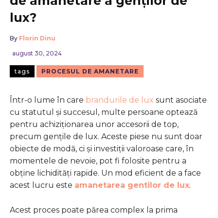
de amanetare a genților de
lux?
By
Florin Dinu
august 30, 2024
tags
PROCESUL DE AMANETARE
Într-o lume în care
brandurile de lux
sunt asociate
cu statutul și succesul, multe persoane optează
pentru achiziționarea unor accesorii de top,
precum gențile de lux. Aceste piese nu sunt doar
obiecte de modă, ci și investiții valoroase care, în
momentele de nevoie, pot fi folosite pentru a
obține lichidități rapide. Un mod eficient de a face
acest lucru este
amanetarea gentilor de lux
.
Acest proces poate părea complex la prima