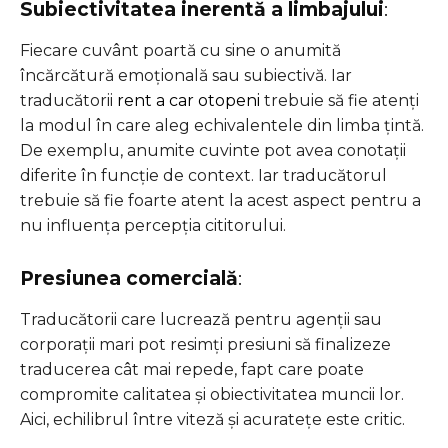
Subiectivitatea inerentă a limbajului
:
Fiecare cuvânt poartă cu sine o anumită
încărcătură emoțională sau subiectivă. Iar
traducătorii
rent a car otopeni
trebuie să fie atenți
la modul în care aleg echivalentele din limba țintă.
De exemplu, anumite cuvinte pot avea conotații
diferite în funcție de context. Iar traducătorul
trebuie să fie foarte atent la acest aspect pentru a
nu influența percepția cititorului.
Presiunea comercială
:
Traducătorii care lucrează pentru agenții sau
corporații mari pot resimți presiuni să finalizeze
traducerea cât mai repede, fapt care poate
compromite calitatea și obiectivitatea muncii lor.
Aici, echilibrul între viteză și acuratețe este critic.