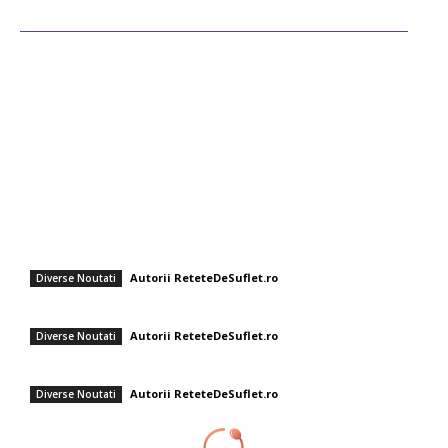
Ultimele postari
Diverse Noutati
Afaceri si Industrii
Sanatate / Hobby
Auto
Cultura si Entertainment
Fashion
Rețete rapide pentru zile toride: Chef Cătălin Scărlătescu vă sugerează
tocănița de linte: „Spor la proteine!”
Autorii ReteteDeSuflet.ro
Diverse Noutati
Sos de marinare „Buffalo Clasic”
Autorii ReteteDeSuflet.ro
Diverse Noutati
Orez cu linte și ceapă prăjită – rețetă ușoară și savuroasă
Autorii ReteteDeSuflet.ro
Diverse Noutati