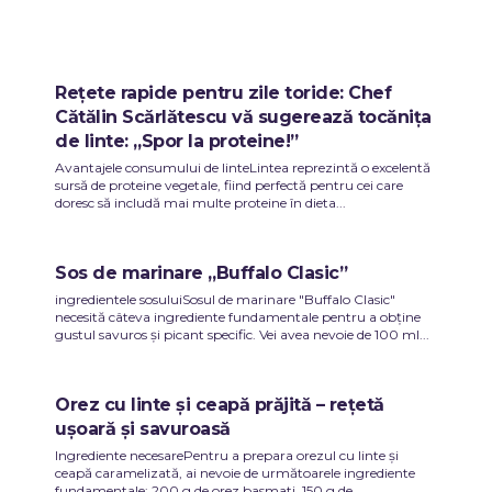
Rețete rapide pentru zile toride: Chef
Cătălin Scărlătescu vă sugerează tocănița
de linte: „Spor la proteine!”
Avantajele consumului de linteLintea reprezintă o excelentă
sursă de proteine vegetale, fiind perfectă pentru cei care
doresc să includă mai multe proteine în dieta...
Sos de marinare „Buffalo Clasic”
ingredientele sosuluiSosul de marinare "Buffalo Clasic"
necesită câteva ingrediente fundamentale pentru a obține
gustul savuros și picant specific. Vei avea nevoie de 100 ml...
Orez cu linte și ceapă prăjită – rețetă
ușoară și savuroasă
Ingrediente necesarePentru a prepara orezul cu linte și
ceapă caramelizată, ai nevoie de următoarele ingrediente
fundamentale: 200 g de orez basmati, 150 g de...