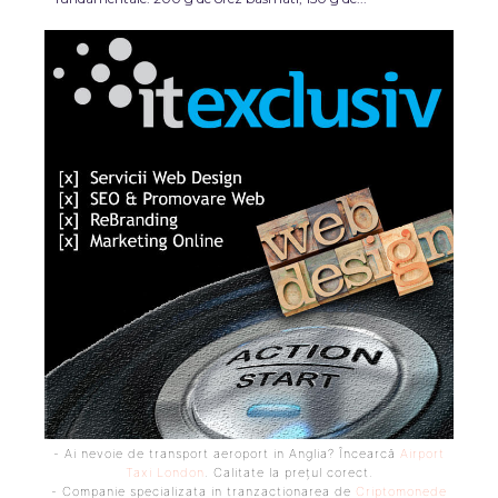
- Ai nevoie de transport aeroport in Anglia? Încearcă
Airport
Taxi London
. Calitate la prețul corect.
- Companie specializata in tranzactionarea de
Criptomonede