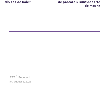
din apa de baie?
de parcare și sunt departe
de mașină
Bun venit ReteteDeSuflet.ro
Retetedesuflet.ro un site de știri / blog de noutăți, dedicat diseminării
de informații și actualități. Acesta oferă articole, reportaje și analize
pe teme diverse, de la evenimente curente la subiecte specifice de
interes. Este un spațiu digital pentru informare și educație.
Contactati-ne oricand la adresa: contact@retetedesuflet.ro
Politica de cookies (GDPR)
Politică de confidențialitate
Contact www.retetedesuflet.ro
C
27.7
București
joi, august 6, 2026