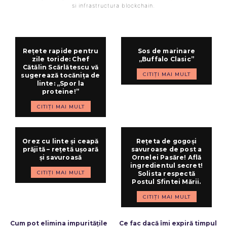
si infrastructura blockchain.
Rețete rapide pentru
Sos de marinare
zile toride: Chef
„Buffalo Clasic”
Cătălin Scărlătescu vă
CITIȚI MAI MULT
sugerează tocănița de
linte: „Spor la
proteine!”
CITIȚI MAI MULT
Orez cu linte și ceapă
Rețeta de gogoși
prăjită – rețetă ușoară
savuroase de post a
și savuroasă
Ornelei Pasăre! Află
ingredientul secret!
CITIȚI MAI MULT
Solista respectă
Postul Sfintei Mării.
CITIȚI MAI MULT
ARTICOLUL PRECEDENT
ARTICOLUL URMĂTOR
Cum pot elimina impuritățile
Ce fac dacă îmi expiră timpul