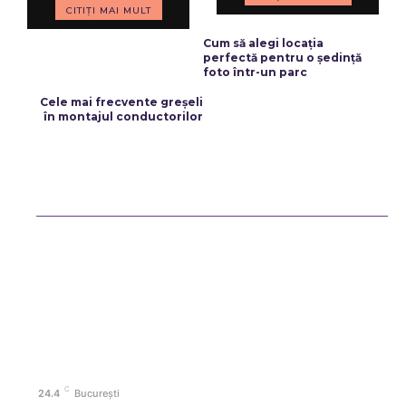
CITIȚI MAI MULT
ARTICOLUL PRECEDENT
Cum să alegi locația
perfectă pentru o ședință
foto într-un parc
ARTICOLUL URMĂTOR
Cele mai frecvente greșeli
în montajul conductorilor
Bun venit ReteteDeSuflet.ro
Retetedesuflet.ro un site de știri / blog de noutăți, dedicat diseminării
de informații și actualități. Acesta oferă articole, reportaje și analize
pe teme diverse, de la evenimente curente la subiecte specifice de
interes. Este un spațiu digital pentru informare și educație.
Contactati-ne oricand la adresa: contact@retetedesuflet.ro
Politica de cookies (GDPR)
Politică de confidențialitate
Contact www.retetedesuflet.ro
C
24.4
București