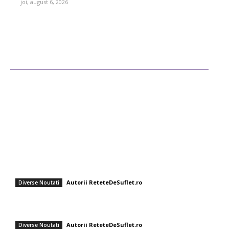
joi, august 6, 2026
Ultimele postari
Diverse Noutati
Afaceri si Industrii
Sanatate / Hobby
Auto
Cultura si Entertainment
Fashion
Orez cu linte și ceapă prăjită – rețetă ușoară și savuroasă
Autorii ReteteDeSuflet.ro
Diverse Noutati
Rețeta de gogoși savuroase de post a Ornelei Pasăre! Află ingredientul
secret! Solista respectă Postul Sfintei Mării.
Autorii ReteteDeSuflet.ro
Diverse Noutati