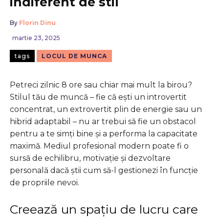
indiferent de stil
By
Florin Dinu
martie 23, 2025
tags
LOCUL DE MUNCA
Petreci zilnic 8 ore sau chiar mai mult la birou?
Stilul tău de muncă – fie că ești un introvertit
concentrat, un extrovertit plin de energie sau un
hibrid adaptabil – nu ar trebui să fie un obstacol
pentru a te simți bine și a performa la capacitate
maximă. Mediul profesional modern poate fi o
sursă de echilibru, motivație și dezvoltare
personală dacă știi cum să-l gestionezi în funcție
de propriile nevoi.
Creează un spațiu de lucru care