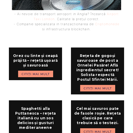
- Ai nevoie de transport aeroport in Anglia? Încearcă
Airport
Taxi London
. Calitate la prețul corect.
- Companie specializata in tranzactionarea de
Criptomonede
si infrastructura blockchain.
Orez cu linte și ceapă
Rețeta de gogoși
prăjită – rețetă ușoară
savuroase de post a
și savuroasă
Ornelei Pasăre! Află
ingredientul secret!
CITIȚI MAI MULT
Solista respectă
Postul Sfintei Mării.
CITIȚI MAI MULT
Spaghetti alla
Cel mai savuros pate
Puttanesca – rețeta
de fasole roșie. Rețeta
italiană cu un sos
clasică pe care
delicios și gusturi
trebuie să o testezi.
mediteraneene
CITIȚI MAI MULT