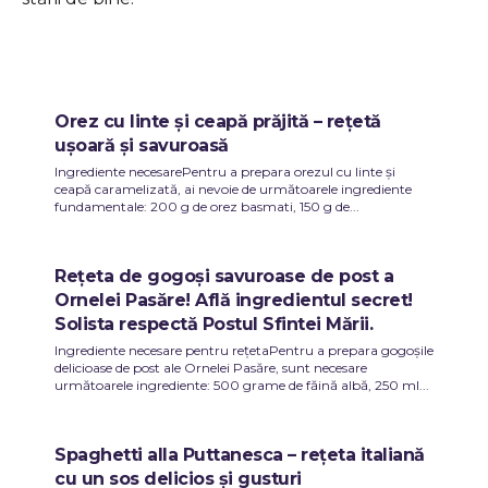
Orez cu linte și ceapă prăjită – rețetă
ușoară și savuroasă
Ingrediente necesarePentru a prepara orezul cu linte și
ceapă caramelizată, ai nevoie de următoarele ingrediente
fundamentale: 200 g de orez basmati, 150 g de...
Rețeta de gogoși savuroase de post a
Ornelei Pasăre! Află ingredientul secret!
Solista respectă Postul Sfintei Mării.
Ingrediente necesare pentru rețetaPentru a prepara gogoșile
delicioase de post ale Ornelei Pasăre, sunt necesare
următoarele ingrediente: 500 grame de făină albă, 250 ml...
Spaghetti alla Puttanesca – rețeta italiană
cu un sos delicios și gusturi