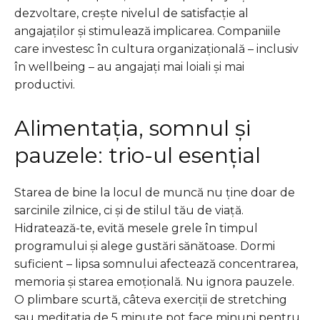
dezvoltare, crește nivelul de satisfacție al
angajaților și stimulează implicarea. Companiile
care investesc în cultura organizațională – inclusiv
în wellbeing – au angajați mai loiali și mai
productivi.
Alimentația, somnul și
pauzele: trio-ul esențial
Starea de bine la locul de muncă nu ține doar de
sarcinile zilnice, ci și de stilul tău de viață.
Hidratează-te, evită mesele grele în timpul
programului și alege gustări sănătoase. Dormi
suficient – lipsa somnului afectează concentrarea,
memoria și starea emoțională. Nu ignora pauzele.
O plimbare scurtă, câteva exerciții de stretching
sau meditația de 5 minute pot face minuni pentru