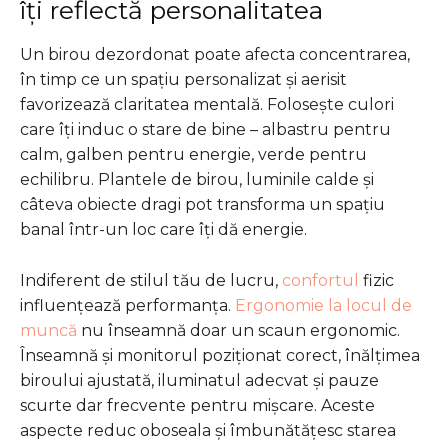
îți reflectă personalitatea
Un birou dezordonat poate afecta concentrarea,
în timp ce un spațiu personalizat și aerisit
favorizează claritatea mentală. Folosește culori
care îți induc o stare de bine – albastru pentru
calm, galben pentru energie, verde pentru
echilibru. Plantele de birou, luminile calde și
câteva obiecte dragi pot transforma un spațiu
banal într-un loc care îți dă energie.
Indiferent de stilul tău de lucru,
confortul
fizic
influențează performanța.
Ergonomie la locul de
muncă
nu înseamnă doar un scaun ergonomic.
Înseamnă și monitorul poziționat corect, înălțimea
biroului ajustată, iluminatul adecvat și pauze
scurte dar frecvente pentru mișcare. Aceste
aspecte reduc oboseala și îmbunătățesc starea