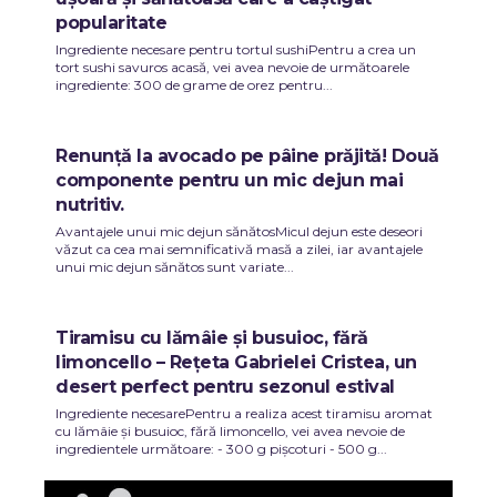
popularitate
Ingrediente necesare pentru tortul sushiPentru a crea un
tort sushi savuros acasă, vei avea nevoie de următoarele
ingrediente: 300 de grame de orez pentru...
Renunță la avocado pe pâine prăjită! Două
componente pentru un mic dejun mai
nutritiv.
Avantajele unui mic dejun sănătosMicul dejun este deseori
văzut ca cea mai semnificativă masă a zilei, iar avantajele
unui mic dejun sănătos sunt variate...
Tiramisu cu lămâie și busuioc, fără
limoncello – Rețeta Gabrielei Cristea, un
desert perfect pentru sezonul estival
Ingrediente necesarePentru a realiza acest tiramisu aromat
cu lămâie și busuioc, fără limoncello, vei avea nevoie de
ingredientele următoare: - 300 g pișcoturi - 500 g...