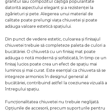
granitul sau compozitul câștigă popularitate
datorită aspectului elegant și a rezistenței la
zgârieturi și pete. Alegerea unui material de
calitate poate prelungi viața chiuvetei și poate
adăuga valoare estetică spațiului.
Din punct de vedere estetic, culoarea și finisajul
chiuvetei trebuie să completeze paleta de culori a
bucătăriei. O chiuvetă cu un finisaj mat poate
adăuga o notă modernă și sofisticată, în timp ce un
finisaj lucios poate crea un efect de spațiu mai
luminos și mai curat. Este esențial ca chiuveta să se
integreze armonios în designul general al
bucătăriei, contribuind astfel la coeziunea vizuală a
întregului spațiu.
Funcționalitatea chiuvetei nu trebuie neglijată.
Opțiunile de accesorii, precum suporturile pentru