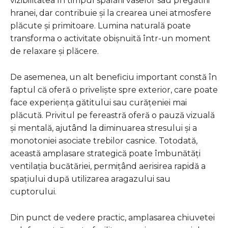
vizibilitatea în timpul spălării vaselor sau pregătirii
hranei, dar contribuie și la crearea unei atmosfere
plăcute și primitoare. Lumina naturală poate
transforma o activitate obișnuită într-un moment
de relaxare și plăcere.
De asemenea, un alt beneficiu important constă în
faptul că oferă o priveliște spre exterior, care poate
face experiența gătitului sau curățeniei mai
plăcută. Privitul pe fereastră oferă o pauză vizuală
și mentală, ajutând la diminuarea stresului și a
monotoniei asociate trebilor casnice. Totodată,
această amplasare strategică poate îmbunătăți
ventilația bucătăriei, permițând aerisirea rapidă a
spațiului după utilizarea aragazului sau
cuptorului.
Din punct de vedere practic, amplasarea chiuvetei