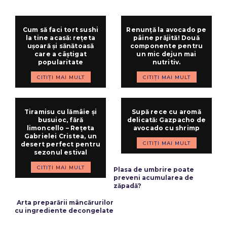
Cum să faci tort sushi
Renunță la avocado pe
la tine acasă: rețeta
pâine prăjită! Două
ușoară și sănătoasă
componente pentru
care a câștigat
un mic dejun mai
popularitate
nutritiv.
CITIȚI MAI MULT
CITIȚI MAI MULT
Tiramisu cu lămâie și
Supă rece cu aromă
busuioc, fără
delicată: Gazpacho de
limoncello – Rețeta
avocado cu shrimp
Gabrielei Cristea, un
CITIȚI MAI MULT
desert perfect pentru
sezonul estival
ARTICOLUL PRECEDENT
CITIȚI MAI MULT
Plasa de umbrire poate
preveni acumularea de
zăpadă?
ARTICOLUL URMĂTOR
Arta preparării mâncărurilor
cu ingrediente decongelate