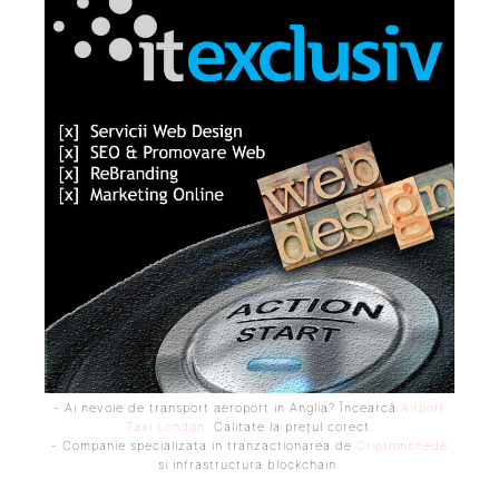
- Ai nevoie de transport aeroport in Anglia? Încearcă
Airport
Taxi London
. Calitate la prețul corect.
- Companie specializata in tranzactionarea de
Criptomonede
si infrastructura blockchain.