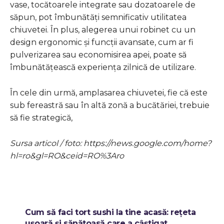
vase, tocătoarele integrate sau dozatoarele de
săpun, pot îmbunătăți semnificativ utilitatea
chiuvetei. În plus, alegerea unui robinet cu un
design ergonomic și funcții avansate, cum ar fi
pulverizarea sau economisirea apei, poate să
îmbunătățească experiența zilnică de utilizare.
În cele din urmă, amplasarea chiuvetei, fie că este
sub fereastră sau în altă zonă a bucătăriei, trebuie
să fie strategică,
Sursa articol / foto: https://news.google.com/home?
hl=ro&gl=RO&ceid=RO%3Aro
Cum să faci tort sushi la tine acasă: rețeta
ușoară și sănătoasă care a câștigat