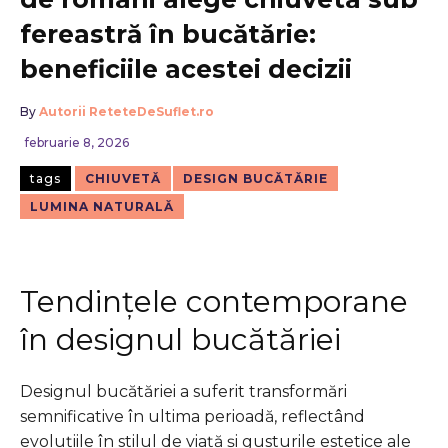
fereastră în bucătărie:
beneficiile acestei decizii
By
Autorii ReteteDeSuflet.ro
februarie 8, 2026
tags
CHIUVETĂ
DESIGN BUCĂTĂRIE
LUMINA NATURALĂ
Tendințele contemporane
în designul bucătăriei
Designul bucătăriei a suferit transformări
semnificative în ultima perioadă, reflectând
evoluțiile în stilul de viață și gusturile estetice ale