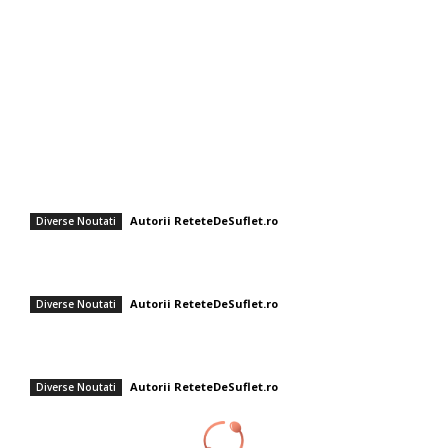
Diverse Noutati
Afaceri si Industrii
Sanatate / Hobby
Auto
Cultura si Entertainment
Fashion
Cum să faci tort sushi la tine acasă: rețeta ușoară și sănătoasă care a
câștigat popularitate
Autorii ReteteDeSuflet.ro
Diverse Noutati
Renunță la avocado pe pâine prăjită! Două componente pentru un
mic dejun mai nutritiv.
Autorii ReteteDeSuflet.ro
Diverse Noutati
Tiramisu cu lămâie și busuioc, fără limoncello – Rețeta Gabrielei
Cristea, un desert perfect pentru sezonul estival
Autorii ReteteDeSuflet.ro
Diverse Noutati