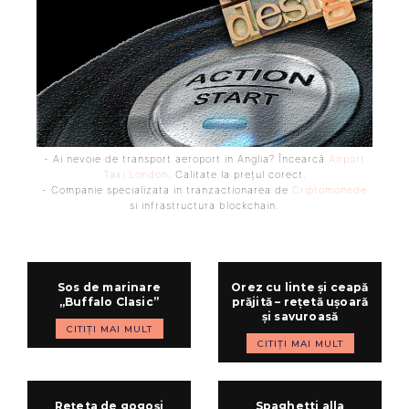
- Ai nevoie de transport aeroport in Anglia? Încearcă
Airport
Taxi London
. Calitate la prețul corect.
- Companie specializata in tranzactionarea de
Criptomonede
si infrastructura blockchain.
Sos de marinare
Orez cu linte și ceapă
„Buffalo Clasic”
prăjită – rețetă ușoară
și savuroasă
CITIȚI MAI MULT
CITIȚI MAI MULT
Rețeta de gogoși
Spaghetti alla