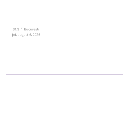
Politica de cookies (GDPR)
Politică de confidențialitate
Contact www.retetedesuflet.ro
C
31.3
București
joi, august 6, 2026
Ultimele postari
Diverse Noutati
Afaceri si Industrii
Sanatate / Hobby
Auto
Cultura si Entertainment
Fashion
Sos de marinare „Buffalo Clasic”