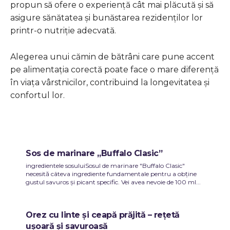
propun să ofere o experiență cât mai plăcută și să
asigure sănătatea și bunăstarea rezidenților lor
printr-o nutriție adecvată.
Alegerea unui cămin de bătrâni care pune accent
pe alimentația corectă poate face o mare diferență
în viața vârstnicilor, contribuind la longevitatea și
confortul lor.
Sos de marinare „Buffalo Clasic”
ingredientele sosuluiSosul de marinare "Buffalo Clasic"
necesită câteva ingrediente fundamentale pentru a obține
gustul savuros și picant specific. Vei avea nevoie de 100 ml...
Orez cu linte și ceapă prăjită – rețetă
ușoară și savuroasă