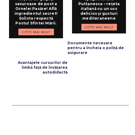
savuroase de post a
Puttanesca – rețeta
Ornelei Pasăre! Află
italiană cu un sos
ingredientul secret!
delicios și gusturi
Solista respectă
mediteraneene
Postul Sfintei Mării.
CITIȚI MAI MULT
CITIȚI MAI MULT
ARTICOLUL PRECEDENT
Documente necesare
pentru a încheia o poliță de
asigurare
ARTICOLUL URMĂTOR
Avantajele cursurilor de
limbă față de învățarea
autodidactă
Bun venit ReteteDeSuflet.ro
Retetedesuflet.ro un site de știri / blog de noutăți, dedicat diseminării
de informații și actualități. Acesta oferă articole, reportaje și analize
pe teme diverse, de la evenimente curente la subiecte specifice de
interes. Este un spațiu digital pentru informare și educație.
Contactati-ne oricand la adresa: contact@retetedesuflet.ro