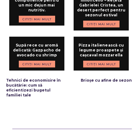
componente pentru
limoncello – Rețeta
un mic dejun mai
Gabrielei Cristea, un
nutritiv.
desert perfect pentru
sezonul estival
CITIȚI MAI MULT
CITIȚI MAI MULT
Supă rece cu aromă
Pizza italienească cu
delicată: Gazpacho de
legume proaspete și
avocado cu shrimp
cașcaval mozzarella
CITIȚI MAI MULT
CITIȚI MAI MULT
ARTICOLUL PRECEDENT
ARTICOLUL URMĂTOR
Tehnici de economisire în
Brioșe cu afine de sezon
bucătărie: cum să
eficientizezi bugetul
familiei tale
Bun venit ReteteDeSuflet.ro
Retetedesuflet.ro un site de știri / blog de noutăți, dedicat diseminării