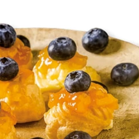
TAINMENT
DIVERSE
HOME & DECO
SANATATE / HOBB