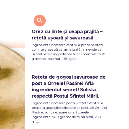
Y
TECH
Orez cu linte și ceapă prăjită –
rețetă ușoară și savuroasă
Ingrediente necesarePentru a prepara orezul
cu linte și ceapă caramelizată, ai nevoie de
următoarele ingrediente fundamentale: 200
g de orez basmati, 150 g de...
Rețeta de gogoși savuroase de
post a Ornelei Pasăre! Află
ingredientul secret! Solista
respectă Postul Sfintei Mării.
Ingrediente necesare pentru rețetaPentru a
prepara gogoșile delicioase de post ale Ornelei
Pasăre, sunt necesare următoarele
ingrediente: 500 grame de făină albă, 250
ml...