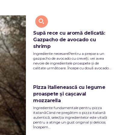
Y
TECH
Supă rece cu aromă delicată:
Gazpacho de avocado cu
shrimp
Ingrediente necesarePentru a prepara un
gazpacho de avocado cu creveți, vei avea
nevoie de ingredientele proaspete și de
calitate următoare. Începe cu două avocado...
Pizza italienească cu legume
proaspete și cașcaval
mozzarella
Ingrediente fundamentale pentru pizza
italianăCând ne pregătim o pizza italiană
autentică, selecția ingredientelor este vitală
pentru a atinge un gust original și delicios.
Începem...