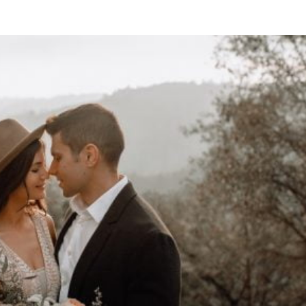
TAINMENT
DIVERSE
HOME & DECO
SANATATE / HOBB