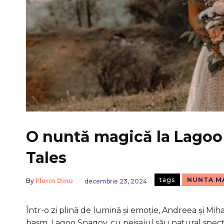
O nuntă magică la Lagoo
Tales
tags
NUNTA M
By
Florin Dinu
decembrie 23, 2024
Într-o zi plină de lumină și emoție, Andreea și Mih
basm. Lagoo Snagov, cu peisajul său natural specta