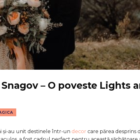
 Snagov – O poveste Lights 
AGICA
ai și-au unit destinele într-un
decor
care părea desprins 
culos, a fost cadrul perfect pentru această sărbătoare a 