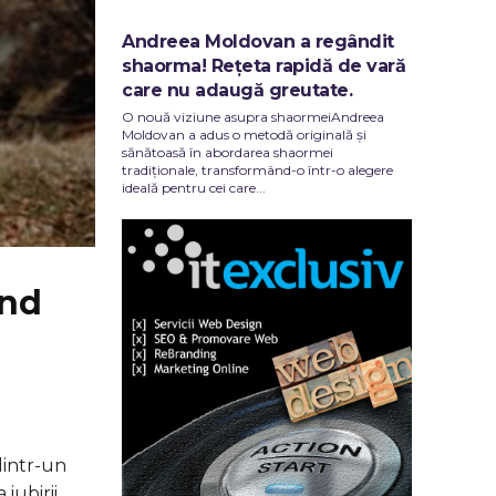
Andreea Moldovan a regândit
shaorma! Rețeta rapidă de vară
care nu adaugă greutate.
O nouă viziune asupra shaormeiAndreea
Moldovan a adus o metodă originală și
sănătoasă în abordarea shaormei
tradiționale, transformând-o într-o alegere
ideală pentru cei care...
and
dintr-un
iubirii.