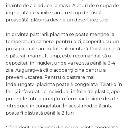
înainte de a o aduce la masă. Alături de o cupă de
înghețată de vanilie sau un strop de frișcă
proaspătă, plăcinta devine un desert irezistibil.
În privința păstrării, plăcinta se poate menține la
temperatura camerei pentru o zi, acoperită cu un
prosop curat sau cu folie alimentară. Dacă doriți să
o păstrați mai mult timp, este recomandat să o
depozitați în frigider, unde va rezista până la 3-4
zile. Asigurați-vă că o acoperiți bine pentru a
preveni uscarea. Pentru o păstrare mai
îndelungată, plăcinta poate fi congelată. Tăiați-o în
felii și înfășurați-le individual în folie de plastic, apoi
puneți-le într-o pungă cu fermoar înainte de a le
introduce în congelator. În acest mod, plăcinta
poate fi păstrată până la 2 luni.
Când doriți să savurați din nou plăcinta congelată,