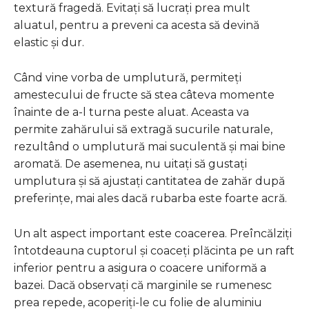
textură fragedă. Evitați să lucrați prea mult
aluatul, pentru a preveni ca acesta să devină
elastic și dur.
Când vine vorba de umplutură, permiteți
amestecului de fructe să stea câteva momente
înainte de a-l turna peste aluat. Aceasta va
permite zahărului să extragă sucurile naturale,
rezultând o umplutură mai suculentă și mai bine
aromată. De asemenea, nu uitați să gustați
umplutura și să ajustați cantitatea de zahăr după
preferințe, mai ales dacă rubarba este foarte acră.
Un alt aspect important este coacerea. Preîncălziți
întotdeauna cuptorul și coaceți plăcinta pe un raft
inferior pentru a asigura o coacere uniformă a
bazei. Dacă observați că marginile se rumenesc
prea repede, acoperiți-le cu folie de aluminiu