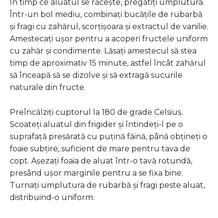
În timp ce aluatul se răcește, pregătiți umplutura.
Într-un bol mediu, combinați bucățile de rubarbă
și fragi cu zahărul, scorțișoara și extractul de vanilie.
Amestecați ușor pentru a acoperi fructele uniform
cu zahăr și condimente. Lăsați amestecul să stea
timp de aproximativ 15 minute, astfel încât zahărul
să înceapă să se dizolve și să extragă sucurile
naturale din fructe.
Preîncălziți cuptorul la 180 de grade Celsius.
Scoateți aluatul din frigider și întindeți-l pe o
suprafață presărată cu puțină făină, până obțineți o
foaie subțire, suficient de mare pentru tava de
copt. Așezați foaia de aluat într-o tavă rotundă,
presând ușor marginile pentru a se fixa bine.
Turnați umplutura de rubarbă și fragi peste aluat,
distribuind-o uniform.