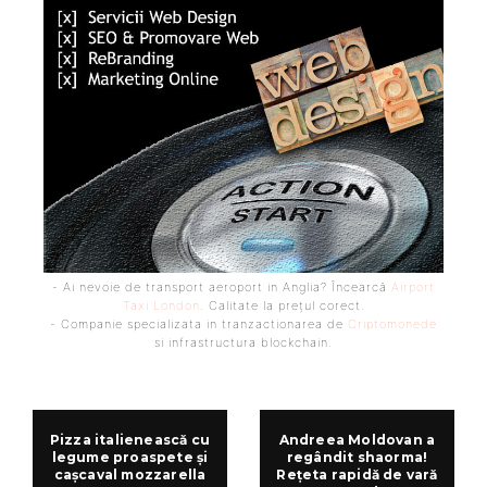
- Ai nevoie de transport aeroport in Anglia? Încearcă
Airport
Taxi London
. Calitate la prețul corect.
- Companie specializata in tranzactionarea de
Criptomonede
si infrastructura blockchain.
Pizza italienească cu
Andreea Moldovan a
legume proaspete și
regândit shaorma!
cașcaval mozzarella
Rețeta rapidă de vară