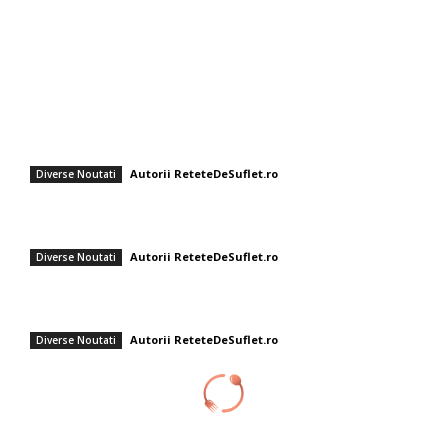
Afaceri si Industrii
Sanatate / Hobby
Auto
Cultura si Entertainment
Fashion
Pizza italienească cu legume proaspete și cașcaval mozzarella
Autorii ReteteDeSuflet.ro
Diverse Noutati
Andreea Moldovan a regândit shaorma! Rețeta rapidă de vară care nu
adaugă greutate.
Autorii ReteteDeSuflet.ro
Diverse Noutati
Rețete rapide pentru zile toride: Chef Cătălin Scărlătescu vă sugerează
tocănița de linte: „Spor la proteine!”
Autorii ReteteDeSuflet.ro
Diverse Noutati