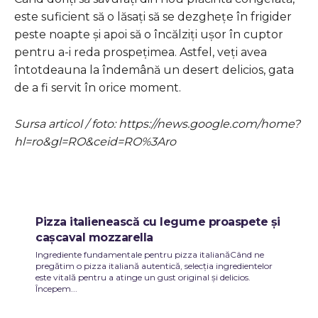
este suficient să o lăsați să se dezghețe în frigider
peste noapte și apoi să o încălziți ușor în cuptor
pentru a-i reda prospețimea. Astfel, veți avea
întotdeauna la îndemână un desert delicios, gata
de a fi servit în orice moment.
Sursa articol / foto: https://news.google.com/home?
hl=ro&gl=RO&ceid=RO%3Aro
Pizza italienească cu legume proaspete și
cașcaval mozzarella
Ingrediente fundamentale pentru pizza italianăCând ne
pregătim o pizza italiană autentică, selecția ingredientelor
este vitală pentru a atinge un gust original și delicios.
Începem...