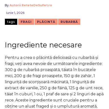
By
Autorii ReteteDeSuflet.ro
iunie 1, 2026
tags
FRAGI
PLĂCINTĂ
RUBARBĂ
Ingrediente necesare
Pentru a crea o plăcintă delicioasă cu rubarbă și
fragi, veți avea nevoie de următoarele ingrediente:
300 g de rubarbă proaspătă, tăiată în bucățele
mici, 200 g de fragi proaspete, 150 g de zahăr, 1
linguriță de scorțișoară măcinată, 1 linguriță de
extract de vanilie, 250 g de făină, 125 g de unt rece,
tăiat în cuburi, 1 ou, 1 praf de sare și 2 linguri de apă
rece. Aceste ingrediente sunt cruciale pentru a
obține un aluat fraged și o umplutură aromată,