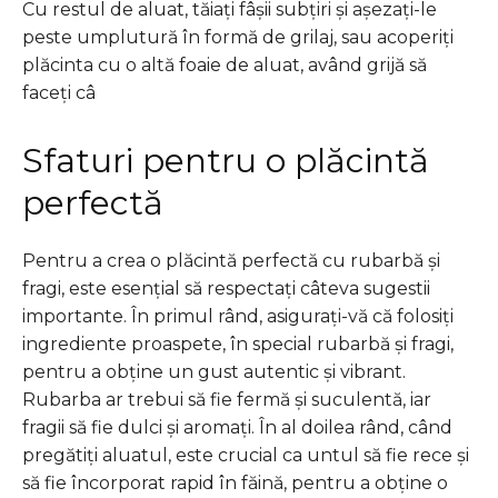
Cu restul de aluat, tăiați fâșii subțiri și așezați-le
peste umplutură în formă de grilaj, sau acoperiți
plăcinta cu o altă foaie de aluat, având grijă să
faceți câ
Sfaturi pentru o plăcintă
perfectă
Pentru a crea o plăcintă perfectă cu rubarbă și
fragi, este esențial să respectați câteva sugestii
importante. În primul rând, asigurați-vă că folosiți
ingrediente proaspete, în special rubarbă și fragi,
pentru a obține un gust autentic și vibrant.
Rubarba ar trebui să fie fermă și suculentă, iar
fragii să fie dulci și aromați. În al doilea rând, când
pregătiți aluatul, este crucial ca untul să fie rece și
să fie încorporat rapid în făină, pentru a obține o