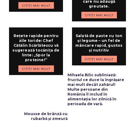
care nu adaugă
CITIȚI MAI MULT
greutate.
CITIȚI MAI MULT
Rețete rapide pentru
Salată de paste cu ton
zile toride: Chef
și legume – un fel de
Cătălin Scărlătescu vă
mâncare rapid, gustos
sugerează tocănița de
și nutritiv
linte: „Spor la
CITIȚI MAI MULT
proteine!”
CITIȚI MAI MULT
ARTICOLUL PRECEDENT
Mihaela Bilic subliniază:
fructul ce duce la îngrășare
mai mult decât zahărul!
Multe persoane din
România îl includ în
alimentația lor zilnică în
perioada de vară.
ARTICOLUL URMĂTOR
Mousse de brânză cu
rubarbă și zmeură