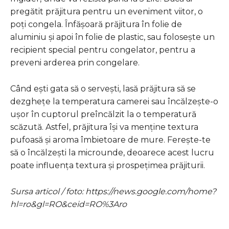
pregătit prăjitura pentru un eveniment viitor, o
poți congela. Înfășoară prăjitura în folie de
aluminiu și apoi în folie de plastic, sau folosește un
recipient special pentru congelator, pentru a
preveni arderea prin congelare.
Când ești gata să o servești, lasă prăjitura să se
dezghețe la temperatura camerei sau încălzește-o
ușor în cuptorul preîncălzit la o temperatură
scăzută. Astfel, prăjitura își va menține textura
pufoasă și aroma îmbietoare de mure. Ferește-te
să o încălzești la microunde, deoarece acest lucru
poate influența textura și prospețimea prăjiturii.
Sursa articol / foto: https://news.google.com/home?
hl=ro&gl=RO&ceid=RO%3Aro