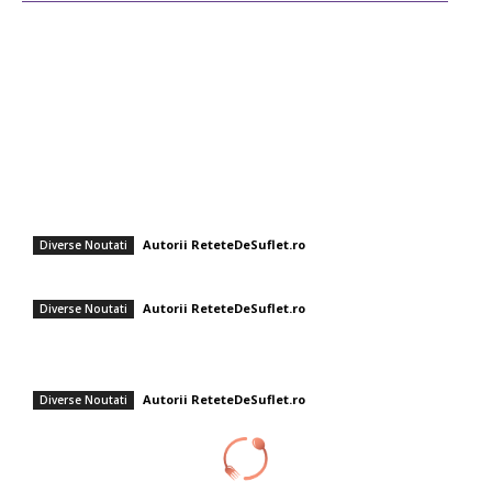
Diverse Noutati
Afaceri si Industrii
Sanatate / Hobby
Auto
Cultura si Entertainment
Fashion
Supă rece cu aromă delicată: Gazpacho de avocado cu shrimp
Autorii ReteteDeSuflet.ro
Diverse Noutati
Pizza italienească cu legume proaspete și cașcaval mozzarella
Autorii ReteteDeSuflet.ro
Diverse Noutati
Andreea Moldovan a regândit shaorma! Rețeta rapidă de vară care nu
adaugă greutate.
Autorii ReteteDeSuflet.ro
Diverse Noutati