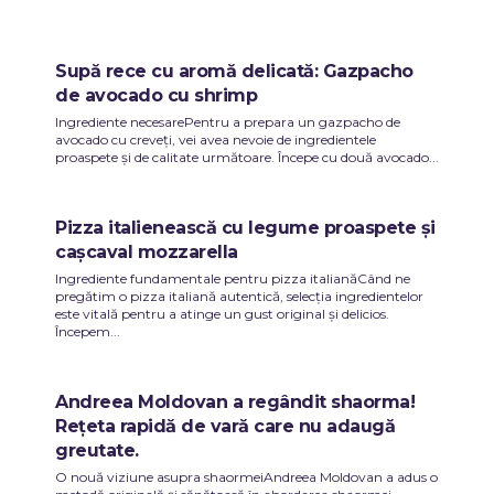
Supă rece cu aromă delicată: Gazpacho
de avocado cu shrimp
Ingrediente necesarePentru a prepara un gazpacho de
avocado cu creveți, vei avea nevoie de ingredientele
proaspete și de calitate următoare. Începe cu două avocado...
Pizza italienească cu legume proaspete și
cașcaval mozzarella
Ingrediente fundamentale pentru pizza italianăCând ne
pregătim o pizza italiană autentică, selecția ingredientelor
este vitală pentru a atinge un gust original și delicios.
Începem...
Andreea Moldovan a regândit shaorma!
Rețeta rapidă de vară care nu adaugă
greutate.
O nouă viziune asupra shaormeiAndreea Moldovan a adus o