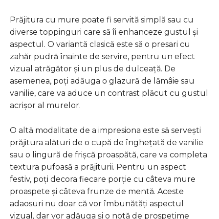
Prăjitura cu mure poate fi servită simplă sau cu
diverse toppinguri care să îi enhanceze gustul și
aspectul. O variantă clasică este să o presari cu
zahăr pudră înainte de servire, pentru un efect
vizual atrăgător și un plus de dulceață. De
asemenea, poți adăuga o glazură de lămâie sau
vanilie, care va aduce un contrast plăcut cu gustul
acrișor al murelor.
O altă modalitate de a impresiona este să servești
prăjitura alături de o cupă de înghețată de vanilie
sau o lingură de frișcă proaspătă, care va completa
textura pufoasă a prăjiturii. Pentru un aspect
festiv, poți decora fiecare porție cu câteva mure
proaspete și câteva frunze de mentă. Aceste
adaosuri nu doar că vor îmbunătăți aspectul
vizual, dar vor adăuga și o notă de prospețime