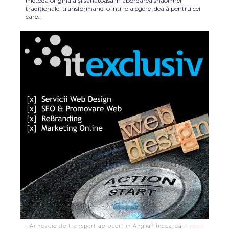
metodă originală și sănătoasă în abordarea shaormei
tradiționale, transformând-o într-o alegere ideală pentru cei
care...
- Ai nevoie de transport aeroport in Anglia? Încearcă
Airport