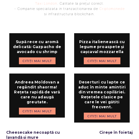
Taxi London
. Calitate la prețul corect.
- Companie specializata in tranzactionarea de
Criptomonede
si infrastructura blockchain.
Supă rece cu aromă
Pizza italienească cu
delicată: Gazpacho de
legume proaspete și
avocado cu shrimp
cașcaval mozzarella
CITIȚI MAI MULT
CITIȚI MAI MULT
Andreea Moldovan a
Deserturi cu lapte ce
regândit shaorma!
aduc în minte amintiri
Rețeta rapidă de vară
din vremea copilăriei.
care nu adaugă
Rețetele clasice pe
greutate.
care le vei gătiti
frecvent.
CITIȚI MAI MULT
CITIȚI MAI MULT
ARTICOLUL PRECEDENT
ARTICOLUL URMĂTOR
Cheesecake necoaptă cu
Cireșe în foietaj
lavandă și mure