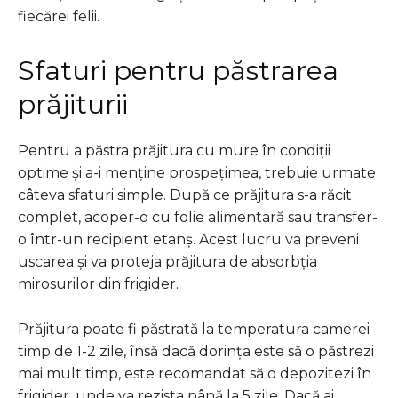
fiecărei felii.
Sfaturi pentru păstrarea
prăjiturii
Pentru a păstra prăjitura cu mure în condiții
optime și a-i menține prospețimea, trebuie urmate
câteva sfaturi simple. După ce prăjitura s-a răcit
complet, acoper-o cu folie alimentară sau transfer-
o într-un recipient etanș. Acest lucru va preveni
uscarea și va proteja prăjitura de absorbția
mirosurilor din frigider.
Prăjitura poate fi păstrată la temperatura camerei
timp de 1-2 zile, însă dacă dorința este să o păstrezi
mai mult timp, este recomandat să o depozitezi în
frigider, unde va rezista până la 5 zile. Dacă ai