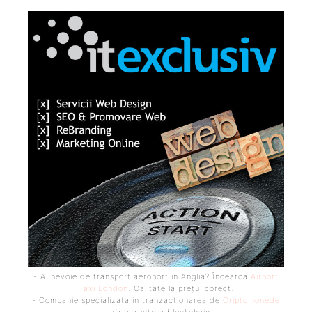
- Ai nevoie de transport aeroport in Anglia? Încearcă
Airport
Taxi London
. Calitate la prețul corect.
- Companie specializata in tranzactionarea de
Criptomonede
si infrastructura blockchain.