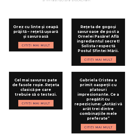
Orez cu linte și ceapă
Rețeta de gogoși
prăjită – rețetă ușoară
savuroase de post a
și savuroasă
Ornelei Pasăre! Află
ingredientul secret!
CITIȚI MAI MULT
Solista respectă
Postul Sfintei Mării.
CITIȚI MAI MULT
Cel mai savuros pate
Gabriela Cristea a
de fasole roșie. Rețeta
primit oaspeții cu
clasică pe care
platouri
trebuie să o testezi.
impresionante. Ce a
pregătit cu
CITIȚI MAI MULT
repeziciune: „Astăzi vă
arăt trei dintre
combinațiile mele
preferate”
CITIȚI MAI MULT