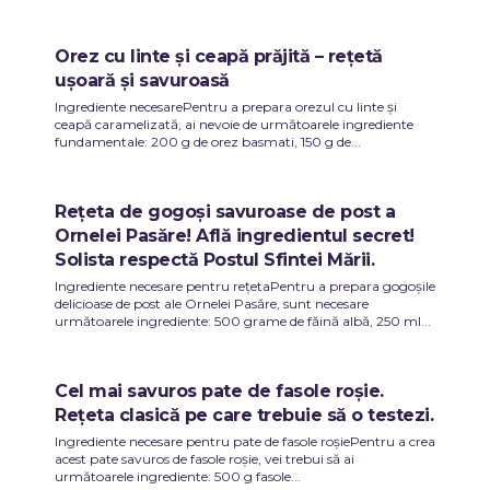
Orez cu linte și ceapă prăjită – rețetă
ușoară și savuroasă
Ingrediente necesarePentru a prepara orezul cu linte și
ceapă caramelizată, ai nevoie de următoarele ingrediente
fundamentale: 200 g de orez basmati, 150 g de...
Rețeta de gogoși savuroase de post a
Ornelei Pasăre! Află ingredientul secret!
Solista respectă Postul Sfintei Mării.
Ingrediente necesare pentru rețetaPentru a prepara gogoșile
delicioase de post ale Ornelei Pasăre, sunt necesare
următoarele ingrediente: 500 grame de făină albă, 250 ml...
Cel mai savuros pate de fasole roșie.
Rețeta clasică pe care trebuie să o testezi.
Ingrediente necesare pentru pate de fasole roșiePentru a crea
acest pate savuros de fasole roșie, vei trebui să ai
următoarele ingrediente: 500 g fasole...