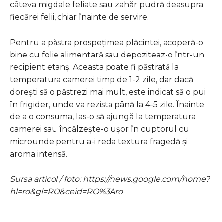
câteva migdale feliate sau zahăr pudră deasupra
fiecărei felii, chiar înainte de servire.
Pentru a păstra prospețimea plăcintei, acoperă-o
bine cu folie alimentară sau depoziteaz-o într-un
recipient etanș. Aceasta poate fi păstrată la
temperatura camerei timp de 1-2 zile, dar dacă
dorești să o păstrezi mai mult, este indicat să o pui
în frigider, unde va rezista până la 4-5 zile. Înainte
de a o consuma, las-o să ajungă la temperatura
camerei sau încălzește-o ușor în cuptorul cu
microunde pentru a-i reda textura fragedă și
aroma intensă.
Sursa articol / foto: https://news.google.com/home?
hl=ro&gl=RO&ceid=RO%3Aro