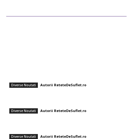
Ultimele postari
Diverse Noutati
Afaceri si Industrii
Sanatate / Hobby
Auto
Cultura si Entertainment
Fashion
Orez cu linte și ceapă prăjită – rețetă ușoară și savuroasă
Autorii ReteteDeSuflet.ro
Diverse Noutati
Rețeta de gogoși savuroase de post a Ornelei Pasăre! Află ingredientul
secret! Solista respectă Postul Sfintei Mării.
Autorii ReteteDeSuflet.ro
Diverse Noutati
Cel mai savuros pate de fasole roșie. Rețeta clasică pe care trebuie să o
testezi.
Autorii ReteteDeSuflet.ro
Diverse Noutati