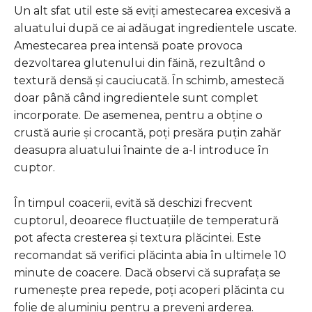
Un alt sfat util este să eviți amestecarea excesivă a
aluatului după ce ai adăugat ingredientele uscate.
Amestecarea prea intensă poate provoca
dezvoltarea glutenului din făină, rezultând o
textură densă și cauciucată. În schimb, amestecă
doar până când ingredientele sunt complet
incorporate. De asemenea, pentru a obține o
crustă aurie și crocantă, poți presăra puțin zahăr
deasupra aluatului înainte de a-l introduce în
cuptor.
În timpul coacerii, evită să deschizi frecvent
cuptorul, deoarece fluctuațiile de temperatură
pot afecta cresterea și textura plăcintei. Este
recomandat să verifici plăcinta abia în ultimele 10
minute de coacere. Dacă observi că suprafața se
rumenește prea repede, poți acoperi plăcinta cu
folie de aluminiu pentru a preveni arderea.