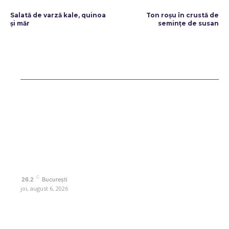
ARTICOLUL PRECEDENT
ARTICOLUL URMĂTOR
Salată de varză kale, quinoa
Ton roșu în crustă de
și măr
semințe de susan
Bun venit ReteteDeSuflet.ro
Retetedesuflet.ro un site de știri / blog de noutăți, dedicat diseminării
de informații și actualități. Acesta oferă articole, reportaje și analize
pe teme diverse, de la evenimente curente la subiecte specifice de
interes. Este un spațiu digital pentru informare și educație.
Contactati-ne oricand la adresa: contact@retetedesuflet.ro
Politica de cookies (GDPR)
Politică de confidențialitate
Contact www.retetedesuflet.ro
C
26.2
București
joi, august 6, 2026