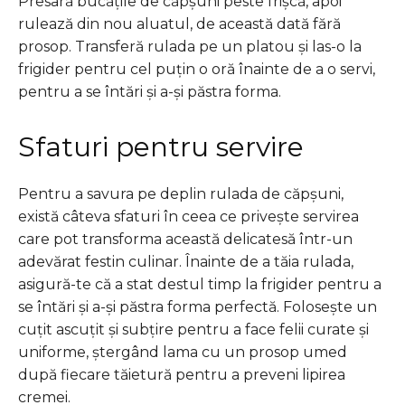
Presară bucățile de căpșuni peste frișcă, apoi
rulează din nou aluatul, de această dată fără
prosop. Transferă rulada pe un platou și las-o la
frigider pentru cel puțin o oră înainte de a o servi,
pentru a se întări și a-și păstra forma.
Sfaturi pentru servire
Pentru a savura pe deplin rulada de căpșuni,
există câteva sfaturi în ceea ce privește servirea
care pot transforma această delicatesă într-un
adevărat festin culinar. Înainte de a tăia rulada,
asigură-te că a stat destul timp la frigider pentru a
se întări și a-și păstra forma perfectă. Folosește un
cuțit ascuțit și subțire pentru a face felii curate și
uniforme, ștergând lama cu un prosop umed
după fiecare tăietură pentru a preveni lipirea
cremei.