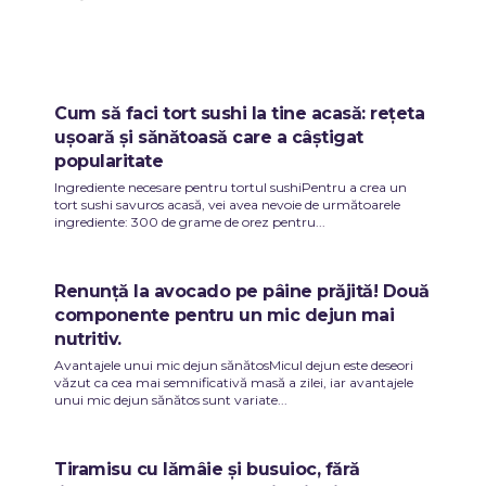
Cum să faci tort sushi la tine acasă: rețeta
ușoară și sănătoasă care a câștigat
popularitate
Ingrediente necesare pentru tortul sushiPentru a crea un
tort sushi savuros acasă, vei avea nevoie de următoarele
ingrediente: 300 de grame de orez pentru...
Renunță la avocado pe pâine prăjită! Două
componente pentru un mic dejun mai
nutritiv.
Avantajele unui mic dejun sănătosMicul dejun este deseori
văzut ca cea mai semnificativă masă a zilei, iar avantajele
unui mic dejun sănătos sunt variate...
Tiramisu cu lămâie și busuioc, fără