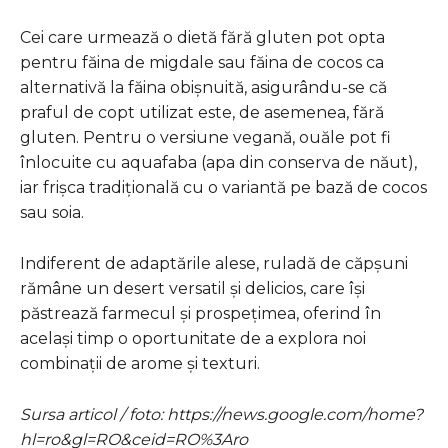
Cei care urmează o dietă fără gluten pot opta
pentru făina de migdale sau făina de cocos ca
alternativă la făina obișnuită, asigurându-se că
praful de copt utilizat este, de asemenea, fără
gluten. Pentru o versiune vegană, ouăle pot fi
înlocuite cu aquafaba (apa din conserva de năut),
iar frișca tradițională cu o variantă pe bază de cocos
sau soia.
Indiferent de adaptările alese, ruladă de căpșuni
rămâne un desert versatil și delicios, care își
păstrează farmecul și prospețimea, oferind în
același timp o oportunitate de a explora noi
combinații de arome și texturi.
Sursa articol / foto: https://news.google.com/home?
hl=ro&gl=RO&ceid=RO%3Aro