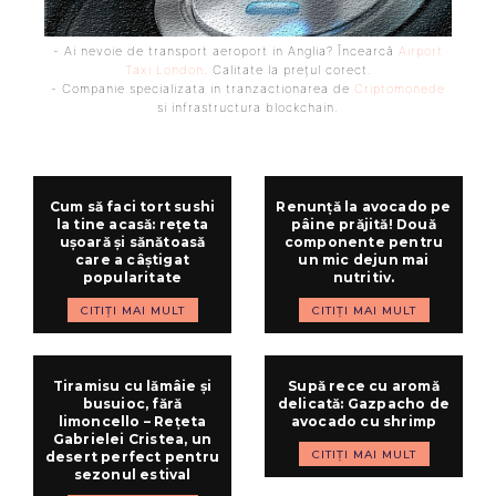
- Ai nevoie de transport aeroport in Anglia? Încearcă
Airport
Taxi London
. Calitate la prețul corect.
- Companie specializata in tranzactionarea de
Criptomonede
si infrastructura blockchain.
Cum să faci tort sushi
Renunță la avocado pe
la tine acasă: rețeta
pâine prăjită! Două
ușoară și sănătoasă
componente pentru
care a câștigat
un mic dejun mai
popularitate
nutritiv.
CITIȚI MAI MULT
CITIȚI MAI MULT
Tiramisu cu lămâie și
Supă rece cu aromă
busuioc, fără
delicată: Gazpacho de
limoncello – Rețeta
avocado cu shrimp
Gabrielei Cristea, un
CITIȚI MAI MULT
desert perfect pentru
sezonul estival
ARTICOLUL PRECEDENT