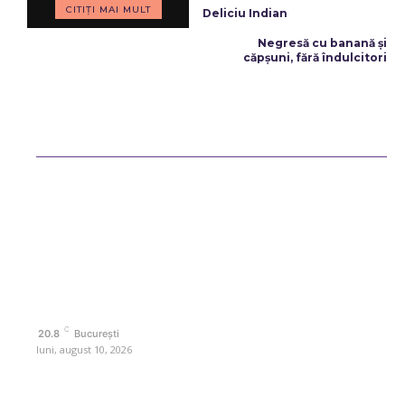
CITIȚI MAI MULT
Deliciu Indian
ARTICOLUL URMĂTOR
Negresă cu banană și
căpșuni, fără îndulcitori
Bun venit ReteteDeSuflet.ro
Retetedesuflet.ro un site de știri / blog de noutăți, dedicat diseminării
de informații și actualități. Acesta oferă articole, reportaje și analize
pe teme diverse, de la evenimente curente la subiecte specifice de
interes. Este un spațiu digital pentru informare și educație.
Contactati-ne oricand la adresa: contact@retetedesuflet.ro
Politica de cookies (GDPR)
Politică de confidențialitate
Contact www.retetedesuflet.ro
C
20.8
București
luni, august 10, 2026