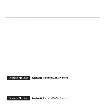
Ultimele postari
Diverse Noutati
Afaceri si Industrii
Sanatate / Hobby
Auto
Cultura si Entertainment
Fashion
Cum să faci tort sushi la tine acasă: rețeta ușoară și sănătoasă care a
câștigat popularitate
Autorii ReteteDeSuflet.ro
Diverse Noutati
Renunță la avocado pe pâine prăjită! Două componente pentru un
mic dejun mai nutritiv.
Autorii ReteteDeSuflet.ro
Diverse Noutati
Tiramisu cu lămâie și busuioc, fără limoncello – Rețeta Gabrielei