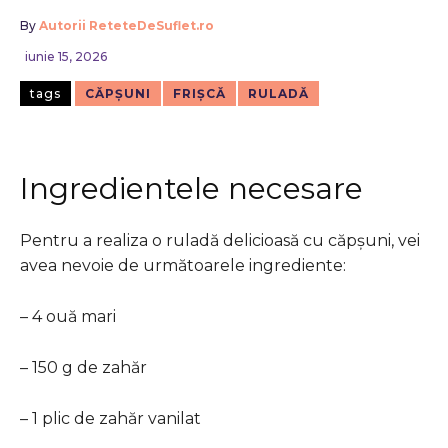
By
Autorii ReteteDeSuflet.ro
iunie 15, 2026
tags
CĂPȘUNI
FRIȘCĂ
RULADĂ
Ingredientele necesare
Pentru a realiza o ruladă delicioasă cu căpșuni, vei
avea nevoie de următoarele ingrediente:
– 4 ouă mari
– 150 g de zahăr
– 1 plic de zahăr vanilat