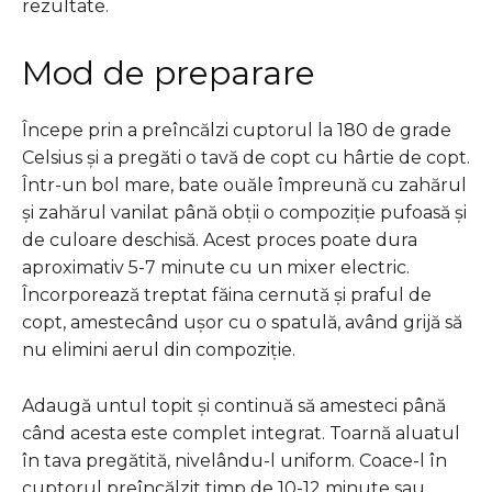
rezultate.
Mod de preparare
Începe prin a preîncălzi cuptorul la 180 de grade
Celsius și a pregăti o tavă de copt cu hârtie de copt.
Într-un bol mare, bate ouăle împreună cu zahărul
și zahărul vanilat până obții o compoziție pufoasă și
de culoare deschisă. Acest proces poate dura
aproximativ 5-7 minute cu un mixer electric.
Încorporează treptat făina cernută și praful de
copt, amestecând ușor cu o spatulă, având grijă să
nu elimini aerul din compoziție.
Adaugă untul topit și continuă să amesteci până
când acesta este complet integrat. Toarnă aluatul
în tava pregătită, nivelându-l uniform. Coace-l în
cuptorul preîncălzit timp de 10-12 minute sau