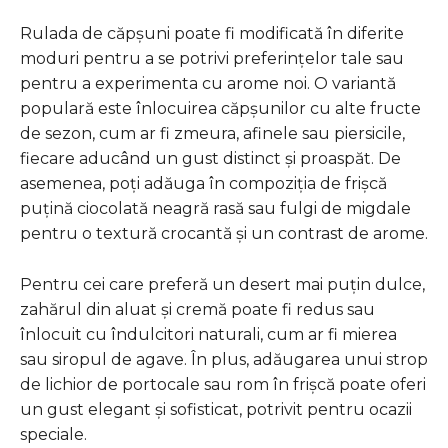
Rulada de căpșuni poate fi modificată în diferite
moduri pentru a se potrivi preferințelor tale sau
pentru a experimenta cu arome noi. O variantă
populară este înlocuirea căpșunilor cu alte fructe
de sezon, cum ar fi zmeura, afinele sau piersicile,
fiecare aducând un gust distinct și proaspăt. De
asemenea, poți adăuga în compoziția de frișcă
puțină ciocolată neagră rasă sau fulgi de migdale
pentru o textură crocantă și un contrast de arome.
Pentru cei care preferă un desert mai puțin dulce,
zahărul din aluat și cremă poate fi redus sau
înlocuit cu îndulcitori naturali, cum ar fi mierea
sau siropul de agave. În plus, adăugarea unui strop
de lichior de portocale sau rom în frișcă poate oferi
un gust elegant și sofisticat, potrivit pentru ocazii
speciale.