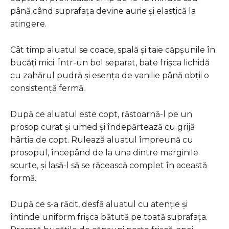
până când suprafața devine aurie și elastică la
atingere.
Cât timp aluatul se coace, spală și taie căpșunile în
bucăți mici. Într-un bol separat, bate frișca lichidă
cu zahărul pudră și esența de vanilie până obții o
consistență fermă.
După ce aluatul este copt, răstoarnă-l pe un
prosop curat și umed și îndepărtează cu grijă
hârtia de copt. Rulează aluatul împreună cu
prosopul, începând de la una dintre marginile
scurte, și lasă-l să se răcească complet în această
formă.
După ce s-a răcit, desfă aluatul cu atenție și
întinde uniform frișca bătută pe toată suprafața.