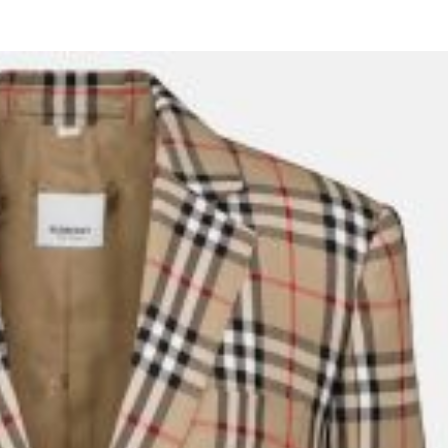
TAINMENT
DIVERSE
HOME & DECO
SANATATE / HOBB