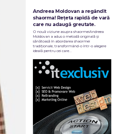
Andreea Moldovan a regândit
shaorma! Rețeta rapidă de vară
care nu adaugă greutate.
O nouă viziune asupra shaormeiAndreea
Moldovan a adus o metodă originală și
sănătoasă în abordarea shaormei
tradiționale, transformând-o într-o alegere
ideală pentru cei care...