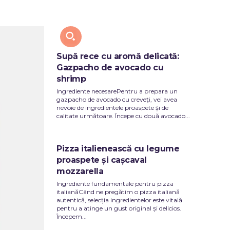
Y
TECH
Supă rece cu aromă delicată:
Gazpacho de avocado cu
shrimp
Ingrediente necesarePentru a prepara un
gazpacho de avocado cu creveți, vei avea
nevoie de ingredientele proaspete și de
calitate următoare. Începe cu două avocado...
Pizza italienească cu legume
proaspete și cașcaval
mozzarella
Ingrediente fundamentale pentru pizza
italianăCând ne pregătim o pizza italiană
autentică, selecția ingredientelor este vitală
pentru a atinge un gust original și delicios.
Începem...