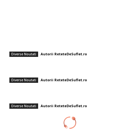
Sanatate / Hobby
Auto
Cultura si Entertainment
Fashion
Cum să faci tort sushi la tine acasă: rețeta ușoară și sănătoasă care a
câștigat popularitate
Autorii ReteteDeSuflet.ro
Diverse Noutati
Renunță la avocado pe pâine prăjită! Două componente pentru un
mic dejun mai nutritiv.
Autorii ReteteDeSuflet.ro
Diverse Noutati
Tiramisu cu lămâie și busuioc, fără limoncello – Rețeta Gabrielei
Cristea, un desert perfect pentru sezonul estival
Autorii ReteteDeSuflet.ro
Diverse Noutati