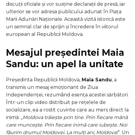
discuții oficiale și vor susține declarații de presă, iar
ulterior se vor adresa publicului adunat în Piața
Marii Adunări Naționale. Această vizită istorică este
un semnal clar de sprijin și încredere în viitorul
european al Republicii Moldova.
Mesajul președintei Maia
Sandu: un apel la unitate
Președinta Republicii Moldova,
Maia Sandu
, a
transmis un mesaj emoționant de Ziua
Independenței, rezumând esența acestei sărbători.
Într-un clip video distribuit pe rețelele de
socializare, ea a rostit cuvinte care au mers direct la
inimă: „
Moldova trăiește prin tine. Prin fiecare mână
care muncește. Prin fiecare inimă care iubește. Noi
făurim drumul Moldovei. La mulți ani, Moldova!
”. Un