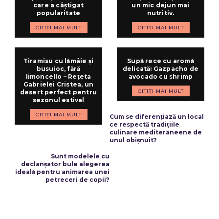
care a câștigat
un mic dejun mai
popularitate
nutritiv.
CITIȚI MAI MULT
CITIȚI MAI MULT
Tiramisu cu lămâie și
Supă rece cu aromă
busuioc, fără
delicată: Gazpacho de
limoncello – Rețeta
avocado cu shrimp
Gabrielei Cristea, un
CITIȚI MAI MULT
desert perfect pentru
sezonul estival
ARTICOLUL PRECEDENT
CITIȚI MAI MULT
Cum se diferențiază un local
ce respectă tradițiile
culinare mediteraneene de
unul obișnuit?
ARTICOLUL URMĂTOR
Sunt modelele cu
declanșator bule alegerea
ideală pentru animarea unei
petreceri de copii?