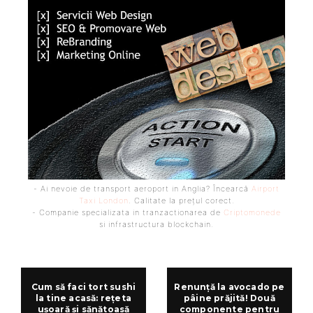
- Ai nevoie de transport aeroport in Anglia? Încearcă
Airport
Taxi London
. Calitate la prețul corect.
- Companie specializata in tranzactionarea de
Criptomonede
si infrastructura blockchain.
Cum să faci tort sushi
Renunță la avocado pe
la tine acasă: rețeta
pâine prăjită! Două
ușoară și sănătoasă
componente pentru