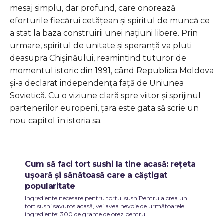
mesaj simplu, dar profund, care onorează
eforturile fiecărui cetățean și spiritul de muncă ce
a stat la baza construirii unei națiuni libere. Prin
urmare, spiritul de unitate și speranță va pluti
deasupra Chișinăului, reamintind tuturor de
momentul istoric din 1991, când Republica Moldova
și-a declarat independența față de Uniunea
Sovietică. Cu o viziune clară spre viitor și sprijinul
partenerilor europeni, țara este gata să scrie un
nou capitol în istoria sa.
Cum să faci tort sushi la tine acasă: rețeta
ușoară și sănătoasă care a câștigat
popularitate
Ingrediente necesare pentru tortul sushiPentru a crea un
tort sushi savuros acasă, vei avea nevoie de următoarele
ingrediente: 300 de grame de orez pentru...