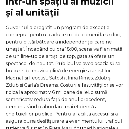
într-un spațiu al muzicii
și al unității
Guvernul a pregătit un program de excepție,
conceput pentru a aduce mii de oameni la un loc,
pentru o „sărbătoare a independenței care ne
unește”. Începând cu ora 18:00, scena va fi animată
de un line-up de artiști de top, gata să ofere un
spectacol de neuitat. Publicul va avea ocazia să se
bucure de muzica plină de energie a artiștilor
Magnat și Feoctist, Satoshi, Irina Rimes, Zdob și
Zdub și Carla’s Dreams. Costurile festivităților se vor
ridica la aproximativ 6 milioane de lei, o sumă
semnificativ redusă față de anul precedent,
demonstrând o abordare mai eficientă a
cheltuielilor publice. Pentru a facilita accesul și a
asigura buna desfășurare a evenimentului, traficul
rutier va fi sistat în Piața Marii Adunări Naționale și