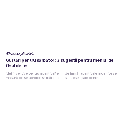
Diverse Noutati
Gustări pentru sărbători: 3 sugestii pentru meniul de
final de an
idei inventive pentru aperitivePe
de iarnă, aperitivele ingenioase
măsură ce se apropie sărbătorile
sunt esențiale pentru a...
Bun venit ReteteDeSuflet.ro
Retetedesuflet.ro un site de știri / blog de noutăți, dedicat diseminării
de informații și actualități. Acesta oferă articole, reportaje și analize
pe teme diverse, de la evenimente curente la subiecte specifice de
interes. Este un spațiu digital pentru informare și educație.