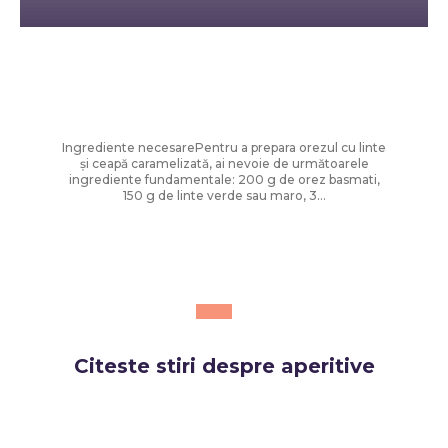
Diverse Noutati
Orez cu linte și ceapă prăjită – rețetă
ușoară și savuroasă
Ingrediente necesarePentru a prepara orezul cu linte
și ceapă caramelizată, ai nevoie de următoarele
ingrediente fundamentale: 200 g de orez basmati,
150 g de linte verde sau maro, 3...
Citeste stiri despre
aperitive