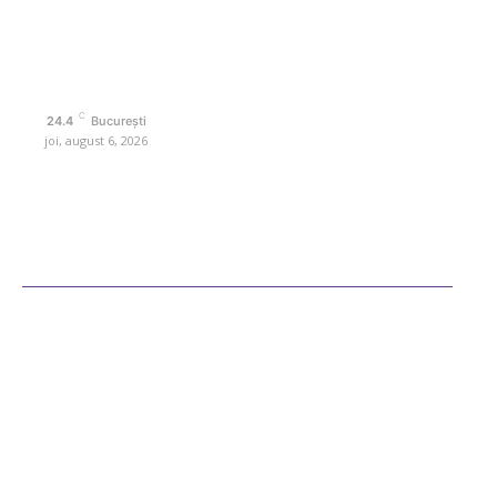
Contactati-ne oricand la adresa: contact@retetedesuflet.ro
Politica de cookies (GDPR)
Politică de confidențialitate
Contact www.retetedesuflet.ro
C
24.4
București
joi, august 6, 2026
Ultimele postari
Diverse Noutati
Afaceri si Industrii
Sanatate / Hobby
Auto
Cultura si Entertainment
Fashion