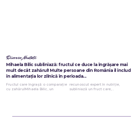
Diverse Noutati
Mihaela Bilic subliniază: fructul ce duce la îngrășare mai
mult decât zahărul! Multe persoane din România îl includ
în alimentația lor zilnică în perioada...
Fructul care îngrașă: o comparație
recunoscut expert în nutriție,
cu zahărulMihaela Bilic, un
subliniază un fruct care,...
Bun venit ReteteDeSuflet.ro
Retetedesuflet.ro un site de știri / blog de noutăți, dedicat diseminării
de informații și actualități. Acesta oferă articole, reportaje și analize
pe teme diverse, de la evenimente curente la subiecte specifice de