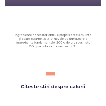
Diverse Noutati
Orez cu linte și ceapă prăjită – rețetă
ușoară și savuroasă
Ingrediente necesarePentru a prepara orezul cu linte
și ceapă caramelizată, ai nevoie de următoarele
ingrediente fundamentale: 200 g de orez basmati,
150 g de linte verde sau maro, 3...
Citeste stiri despre
calorii