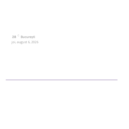
interes. Este un spațiu digital pentru informare și educație.
Contactati-ne oricand la adresa: contact@retetedesuflet.ro
Politica de cookies (GDPR)
Politică de confidențialitate
Contact www.retetedesuflet.ro
C
28
București
joi, august 6, 2026
Ultimele postari
Diverse Noutati
Afaceri si Industrii
Sanatate / Hobby
Auto
Cultura si Entertainment
Fashion