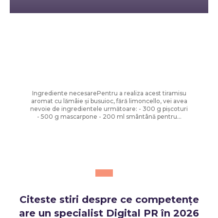
Diverse Noutati
Tiramisu cu lămâie și busuioc, fără
limoncello – Rețeta Gabrielei Cristea,
un desert perfect pentru sezonul
estival
Ingrediente necesarePentru a realiza acest tiramisu
aromat cu lămâie și busuioc, fără limoncello, vei avea
nevoie de ingredientele următoare: - 300 g pișcoturi
- 500 g mascarpone - 200 ml smântână pentru...
Citeste stiri despre
ce competențe
are un specialist Digital PR în 2026