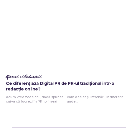
Afaceri si Industrii
Ce diferențiază Digital PR de PR-ul tradițional într-o
redacție online?
Acum vreo zece ani, dacă spuneai
cam aceleași întrebări, indiferent
cuiva că lucrezi în PR, primeai
unde...
Bun venit ReteteDeSuflet.ro