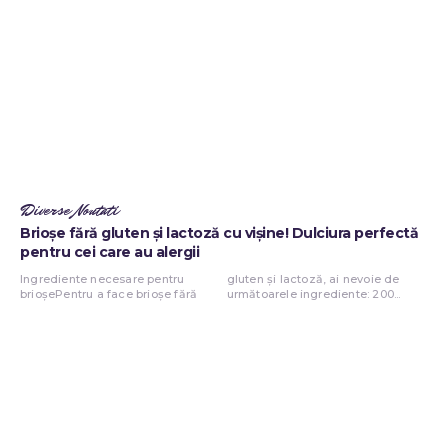
Diverse Noutati
Brioșe fără gluten și lactoză cu vișine! Dulciura perfectă
pentru cei care au alergii
Ingrediente necesare pentru
gluten și lactoză, ai nevoie de
brioșePentru a face brioșe fără
următoarele ingrediente: 200...