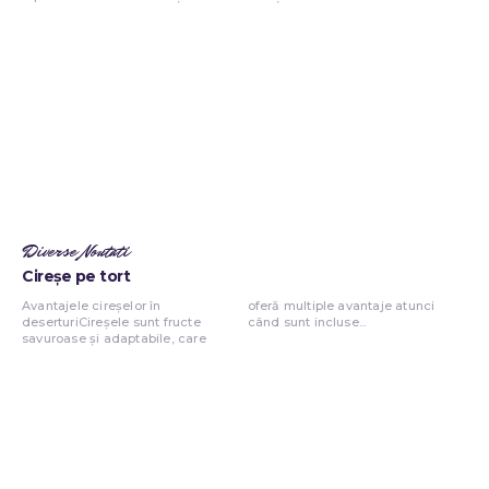
Diverse Noutati
Cireșe pe tort
Avantajele cireșelor în
oferă multiple avantaje atunci
deserturiCireșele sunt fructe
când sunt incluse...
savuroase și adaptabile, care