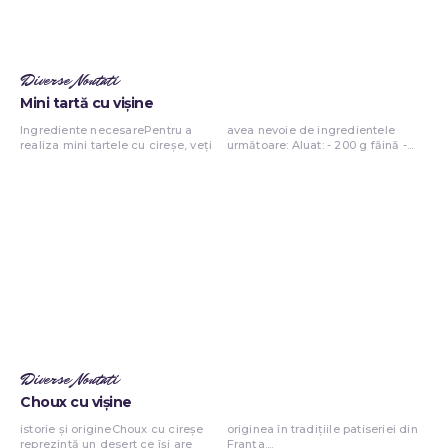
Diverse Noutati
Mini tartă cu vișine
Ingrediente necesarePentru a
avea nevoie de ingredientele
realiza mini tartele cu cireșe, veți
următoare: Aluat: - 200 g făină -...
Diverse Noutati
Choux cu vișine
istorie și origineChoux cu cireșe
originea în tradițiile patiseriei din
reprezintă un desert ce își are
Franța....