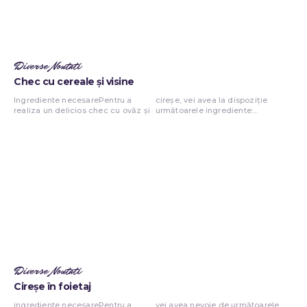
Diverse Noutati
Chec cu cereale și visine
Ingrediente necesarePentru a
cireșe, vei avea la dispoziție
realiza un delicios chec cu ovăz și
următoarele ingrediente:...
Diverse Noutati
Cireșe în foietaj
ingrediente necesarePentru a
vei avea nevoie de următoarele