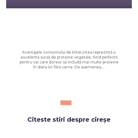
Diverse Noutati
Rețete rapide pentru zile toride: Chef
Cătălin Scărlătescu vă sugerează
tocănița de linte: „Spor la proteine!”
Avantajele consumului de linteLintea reprezintă o
excelentă sursă de proteine vegetale, fiind perfectă
pentru cei care doresc să includă mai multe proteine
în dieta lor fără carne. De asemenea,...
Citeste stiri despre
cireșe