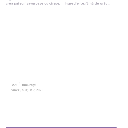
crea pateuri savuroase cu cireșe,
ingrediente: făină de grâu...
Bun venit ReteteDeSuflet.ro
Retetedesuflet.ro un site de știri / blog de noutăți, dedicat diseminării
de informații și actualități. Acesta oferă articole, reportaje și analize
pe teme diverse, de la evenimente curente la subiecte specifice de
interes. Este un spațiu digital pentru informare și educație.
Contactati-ne oricand la adresa: contact@retetedesuflet.ro
Politica de cookies (GDPR)
Politică de confidențialitate
Contact www.retetedesuflet.ro
C
27.1
București
vineri, august 7, 2026
Ultimele postari