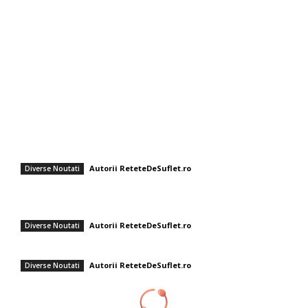
Diverse Noutati
Afaceri si Industrii
Sanatate / Hobby
Auto
Cultura si Entertainment
Fashion
Rețete rapide pentru zile toride: Chef Cătălin Scărlătescu vă sugerează
tocănița de linte: „Spor la proteine!”
Autorii ReteteDeSuflet.ro
Diverse Noutati
Salată de paste cu ton și legume – un fel de mâncare rapid, gustos și
nutritiv
Autorii ReteteDeSuflet.ro
Diverse Noutati
Sos de marinare „Buffalo Clasic”
Autorii ReteteDeSuflet.ro
Diverse Noutati