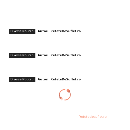
Fashion
Cum să faci tort sushi la tine acasă: rețeta ușoară și sănătoasă care a
câștigat popularitate
Autorii ReteteDeSuflet.ro
Diverse Noutati
Renunță la avocado pe pâine prăjită! Două componente pentru un
mic dejun mai nutritiv.
Autorii ReteteDeSuflet.ro
Diverse Noutati
Tiramisu cu lămâie și busuioc, fără limoncello – Rețeta Gabrielei
Cristea, un desert perfect pentru sezonul estival
Autorii ReteteDeSuflet.ro
Diverse Noutati
© Acest site este creat si administrat de
Retetedesuflet.ro
. Toate
drepturile rezervate.