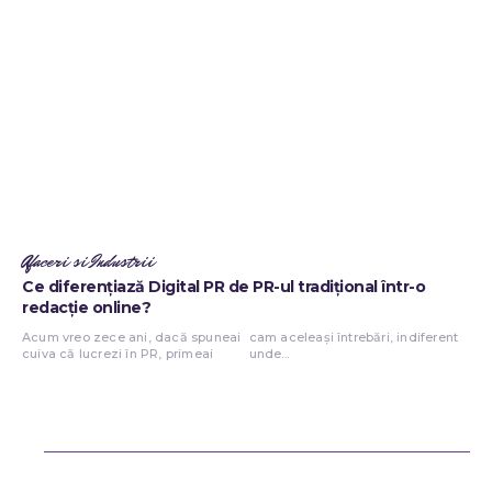
Afaceri si Industrii
Ce diferențiază Digital PR de PR-ul tradițional într-o
redacție online?
Acum vreo zece ani, dacă spuneai
cam aceleași întrebări, indiferent
cuiva că lucrezi în PR, primeai
unde...
Bun venit ReteteDeSuflet.ro
Retetedesuflet.ro un site de știri / blog de noutăți, dedicat diseminării