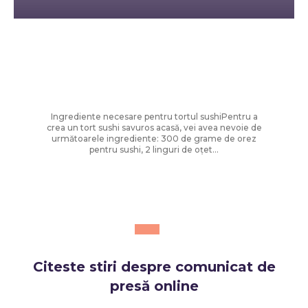
Diverse Noutati
Cum să faci tort sushi la tine acasă:
rețeta ușoară și sănătoasă care a
câștigat popularitate
Ingrediente necesare pentru tortul sushiPentru a
crea un tort sushi savuros acasă, vei avea nevoie de
următoarele ingrediente: 300 de grame de orez
pentru sushi, 2 linguri de oțet...
Citeste stiri despre
comunicat de
presă online