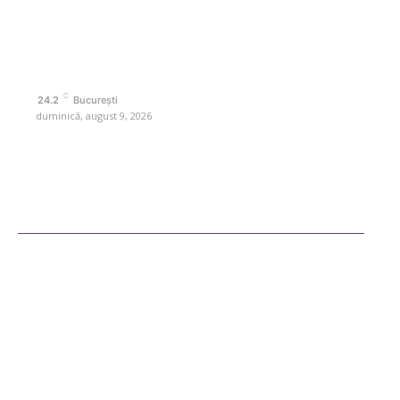
Contactati-ne oricand la adresa: contact@retetedesuflet.ro
Politica de cookies (GDPR)
Politică de confidențialitate
Contact www.retetedesuflet.ro
C
24.2
București
duminică, august 9, 2026
Ultimele postari
Diverse Noutati
Afaceri si Industrii
Sanatate / Hobby
Auto
Cultura si Entertainment
Fashion