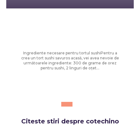
Diverse Noutati
Cum să faci tort sushi la tine acasă:
rețeta ușoară și sănătoasă care a
câștigat popularitate
Ingrediente necesare pentru tortul sushiPentru a
crea un tort sushi savuros acasă, vei avea nevoie de
următoarele ingrediente: 300 de grame de orez
pentru sushi, 2 linguri de oțet...
Citeste stiri despre
cotechino