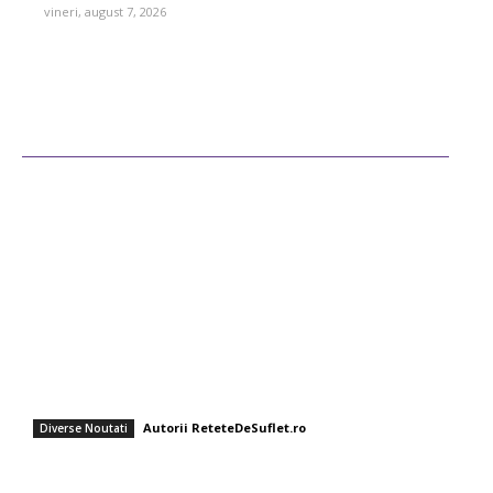
vineri, august 7, 2026
Ultimele postari
Diverse Noutati
Afaceri si Industrii
Sanatate / Hobby
Auto
Cultura si Entertainment
Fashion
Rețete rapide pentru zile toride: Chef Cătălin Scărlătescu vă sugerează
tocănița de linte: „Spor la proteine!”
Autorii ReteteDeSuflet.ro
Diverse Noutati
Salată de paste cu ton și legume – un fel de mâncare rapid, gustos și
nutritiv