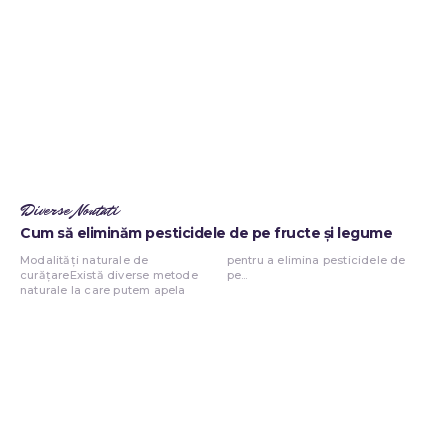
Diverse Noutati
Cum să eliminăm pesticidele de pe fructe și legume
Modalități naturale de
pentru a elimina pesticidele de
curățareExistă diverse metode
pe...
naturale la care putem apela