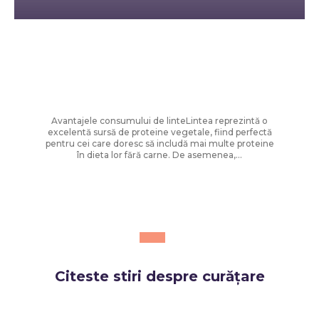
Diverse Noutati
Rețete rapide pentru zile toride: Chef
Cătălin Scărlătescu vă sugerează
tocănița de linte: „Spor la proteine!”
Avantajele consumului de linteLintea reprezintă o
excelentă sursă de proteine vegetale, fiind perfectă
pentru cei care doresc să includă mai multe proteine
în dieta lor fără carne. De asemenea,...
Citeste stiri despre
curățare