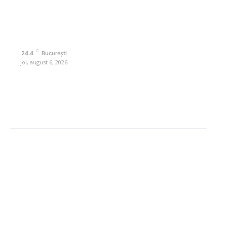
Politica de cookies (GDPR)
Politică de confidențialitate
Contact www.retetedesuflet.ro
C
24.4
București
joi, august 6, 2026
Ultimele postari
Diverse Noutati
Afaceri si Industrii
Sanatate / Hobby
Auto
Cultura si Entertainment
Fashion