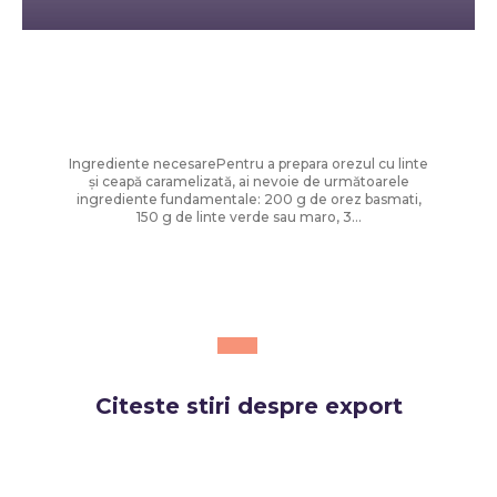
Diverse Noutati
Orez cu linte și ceapă prăjită – rețetă
ușoară și savuroasă
Ingrediente necesarePentru a prepara orezul cu linte
și ceapă caramelizată, ai nevoie de următoarele
ingrediente fundamentale: 200 g de orez basmati,
150 g de linte verde sau maro, 3...
Citeste stiri despre
export