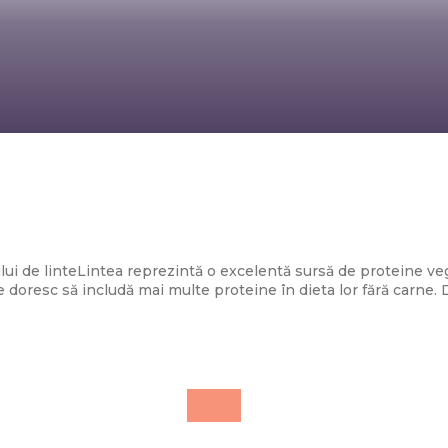
Diverse Noutati
pentru zile toride: Chef Cătălin Scărlătes
tocănița de linte: „Spor la proteine!”
i de linteLintea reprezintă o excelentă sursă de proteine veg
e doresc să includă mai multe proteine în dieta lor fără carne. 