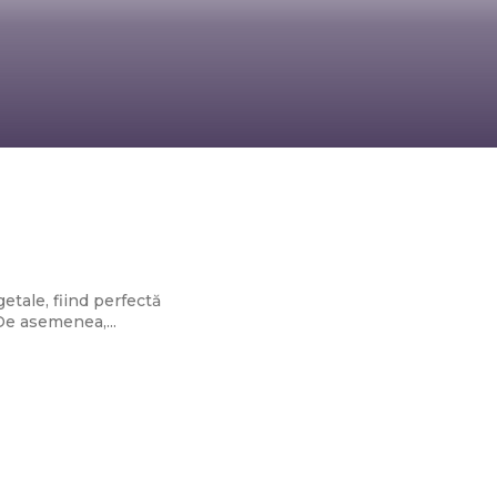
cu vă sugerează
etale, fiind perfectă
De asemenea,...