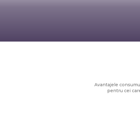
Rețete rapide 
Avantajele consumulu
pentru cei car