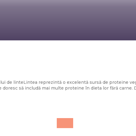
Diverse Noutati
pentru zile toride: Chef Cătălin Scărlătes
tocănița de linte: „Spor la proteine!”
i de linteLintea reprezintă o excelentă sursă de proteine veg
e doresc să includă mai multe proteine în dieta lor fără carne. 