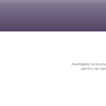
Rețete rapide 
Avantajele consumulu
pentru cei car