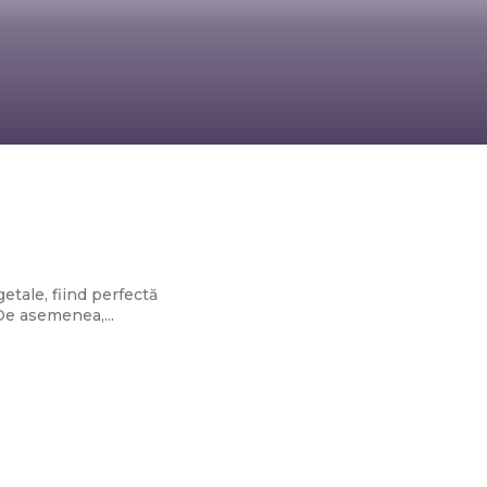
cu vă sugerează
etale, fiind perfectă
De asemenea,...