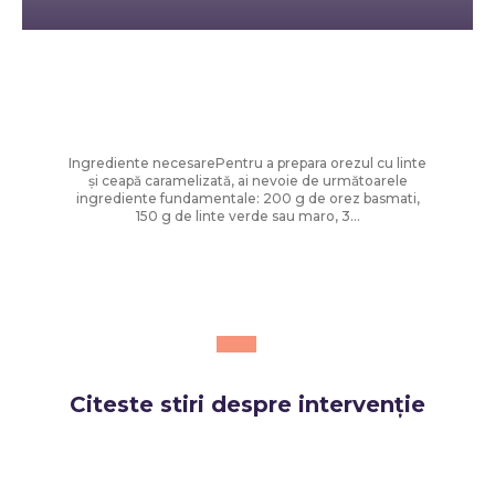
Diverse Noutati
Orez cu linte și ceapă prăjită – rețetă
ușoară și savuroasă
Ingrediente necesarePentru a prepara orezul cu linte
și ceapă caramelizată, ai nevoie de următoarele
ingrediente fundamentale: 200 g de orez basmati,
150 g de linte verde sau maro, 3...
Citeste stiri despre
intervenție