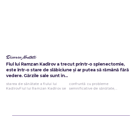
Diverse Noutati
Fiul lui Ramzan Kadîrov a trecut printr-o splenectomie,
este într-o stare de slăbiciune și ar putea să rămână fără
vedere. Gărzile sale sunt în...
starea de sănătate a fiului lui
confruntă cu probleme
KadîrovFiul lui Ramzan Kadîrov se
semnificative de sănătate,...
Bun venit ReteteDeSuflet.ro
Retetedesuflet.ro un site de știri / blog de noutăți, dedicat diseminării
de informații și actualități. Acesta oferă articole, reportaje și analize
pe teme diverse, de la evenimente curente la subiecte specifice de