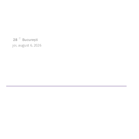
interes. Este un spațiu digital pentru informare și educație.
Contactati-ne oricand la adresa: contact@retetedesuflet.ro
Politica de cookies (GDPR)
Politică de confidențialitate
Contact www.retetedesuflet.ro
C
28
București
joi, august 6, 2026
Ultimele postari
Diverse Noutati
Afaceri si Industrii
Sanatate / Hobby
Auto
Cultura si Entertainment
Fashion