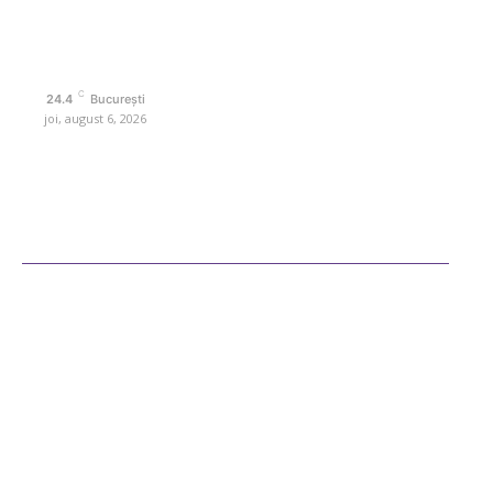
Politica de cookies (GDPR)
Politică de confidențialitate
Contact www.retetedesuflet.ro
C
24.4
București
joi, august 6, 2026
Ultimele postari
Diverse Noutati
Afaceri si Industrii
Sanatate / Hobby
Auto
Cultura si Entertainment
Fashion
Orez cu linte și ceapă prăjită – rețetă ușoară și savuroasă