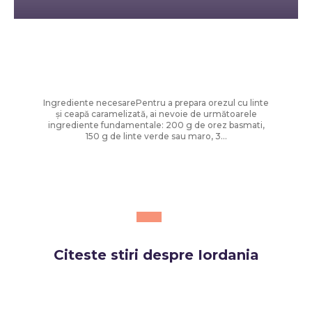
Diverse Noutati
Orez cu linte și ceapă prăjită – rețetă
ușoară și savuroasă
Ingrediente necesarePentru a prepara orezul cu linte
și ceapă caramelizată, ai nevoie de următoarele
ingrediente fundamentale: 200 g de orez basmati,
150 g de linte verde sau maro, 3...
Citeste stiri despre
Iordania