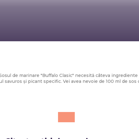
Diverse Noutati
Sos de marinare „Buffalo Clasic”
Sosul de marinare "Buffalo Clasic" necesită câteva ingredien
l savuros și picant specific. Vei avea nevoie de 100 ml de sos de