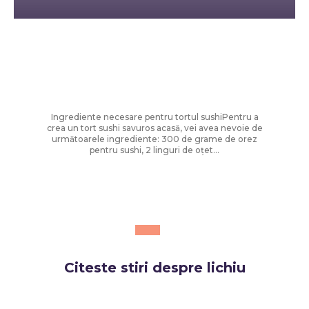
Diverse Noutati
Cum să faci tort sushi la tine acasă:
rețeta ușoară și sănătoasă care a
câștigat popularitate
Ingrediente necesare pentru tortul sushiPentru a
crea un tort sushi savuros acasă, vei avea nevoie de
următoarele ingrediente: 300 de grame de orez
pentru sushi, 2 linguri de oțet...
Citeste stiri despre
lichiu