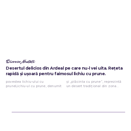
Diverse Noutati
Desertul delicios din Ardeal pe care nu-l vei uita. Rețeta
rapidă și ușoară pentru faimosul lichiu cu prune.
povestea lichiu-ului cu
și „plăcinta cu prune”, reprezintă
pruneLichiu-ul cu prune, denumit
un desert tradițional din zona...
Bun venit ReteteDeSuflet.ro
Retetedesuflet.ro un site de știri / blog de noutăți, dedicat diseminării
de informații și actualități. Acesta oferă articole, reportaje și analize
pe teme diverse, de la evenimente curente la subiecte specifice de