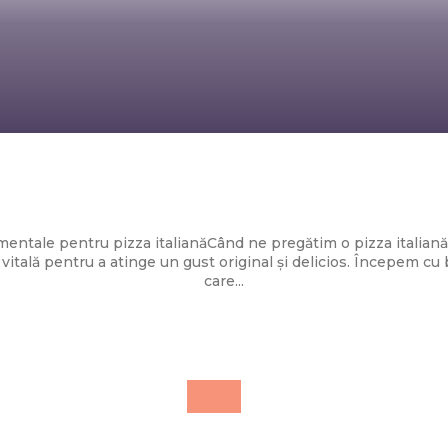
Diverse Noutati
lienească cu legume proaspete și cașcaval 
entale pentru pizza italianăCând ne pregătim o pizza italiană 
vitală pentru a atinge un gust original și delicios. Începem cu 
care...