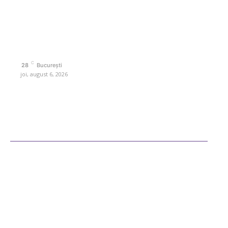
interes. Este un spațiu digital pentru informare și educație.
Contactati-ne oricand la adresa: contact@retetedesuflet.ro
Politica de cookies (GDPR)
Politică de confidențialitate
Contact www.retetedesuflet.ro
C
28
București
joi, august 6, 2026
Ultimele postari
Diverse Noutati
Afaceri si Industrii
Sanatate / Hobby
Auto
Cultura si Entertainment
Fashion