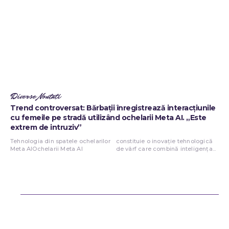
Diverse Noutati
Trend controversat: Bărbații înregistrează interacțiunile
cu femeile pe stradă utilizând ochelarii Meta AI. „Este
extrem de intruziv”
Tehnologia din spatele ochelarilor
constituie o inovație tehnologică
Meta AIOchelarii Meta AI
de vârf care combină inteligența...
Bun venit ReteteDeSuflet.ro
Retetedesuflet.ro un site de știri / blog de noutăți, dedicat diseminării
de informații și actualități. Acesta oferă articole, reportaje și analize
pe teme diverse, de la evenimente curente la subiecte specifice de