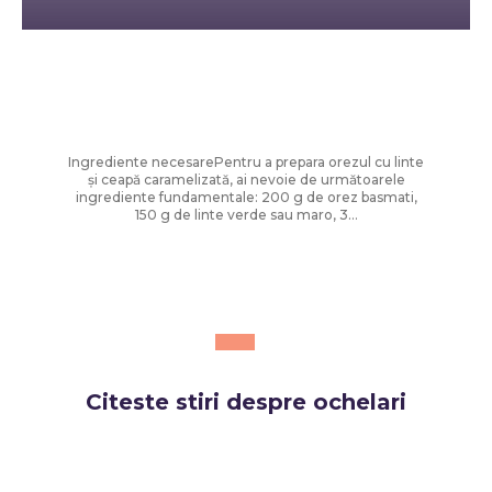
Diverse Noutati
Orez cu linte și ceapă prăjită – rețetă
ușoară și savuroasă
Ingrediente necesarePentru a prepara orezul cu linte
și ceapă caramelizată, ai nevoie de următoarele
ingrediente fundamentale: 200 g de orez basmati,
150 g de linte verde sau maro, 3...
Citeste stiri despre
ochelari