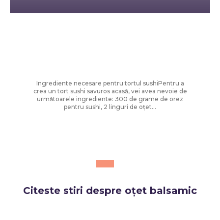
Diverse Noutati
Cum să faci tort sushi la tine acasă:
rețeta ușoară și sănătoasă care a
câștigat popularitate
Ingrediente necesare pentru tortul sushiPentru a
crea un tort sushi savuros acasă, vei avea nevoie de
următoarele ingrediente: 300 de grame de orez
pentru sushi, 2 linguri de oțet...
Citeste stiri despre
oțet balsamic