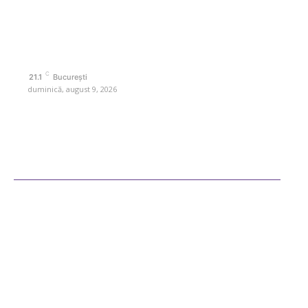
Contactati-ne oricand la adresa: contact@retetedesuflet.ro
Politica de cookies (GDPR)
Politică de confidențialitate
Contact www.retetedesuflet.ro
C
21.1
București
duminică, august 9, 2026
Ultimele postari
Diverse Noutati
Afaceri si Industrii
Sanatate / Hobby
Auto
Cultura si Entertainment
Fashion